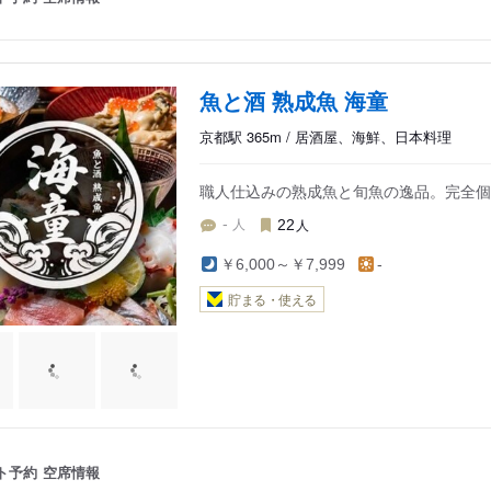
魚と酒 熟成魚 海童
京都駅 365m / 居酒屋、海鮮、日本料理
職人仕込みの熟成魚と旬魚の逸品。完全個
人
人
-
22
￥6,000～￥7,999
-
貯まる・使える
ト予約
空席情報