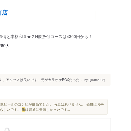
前店
情と本格和食★２H飲放付コースは4300円から！
人
260
、アクセスは良いです。元がカラオケBOXだった...
ujikame(92)
by
と瓶ビールのコンビが最高でした。 写真はありません。 価格はお手
るらしいです。
飯
は普通に美味しかったです...