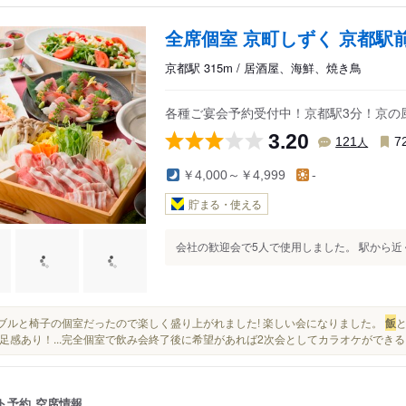
全席個室 京町しずく 京都駅
京都駅 315m / 居酒屋、海鮮、焼き鳥
各種ご宴会予約受付中！京都駅3分！京の風
3.20
人
121
7
￥4,000～￥4,999
-
貯まる・使える
会社の歓迎会で5人で使用しました。 駅から近く
テーブルと椅子の個室だったので楽しく盛り上がれました! 楽しい会になりました。
飯
足感あり！...完全個室で飲み会終了後に希望があれば2次会としてカラオケができ
ト予約
空席情報