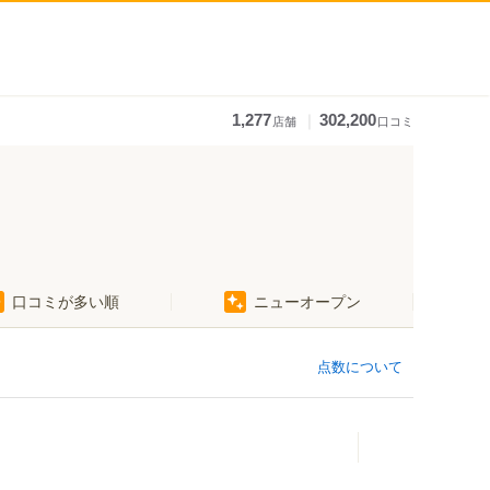
｜
1,277
302,200
店舗
口コミ
口コミが多い順
ニューオープン
点数について