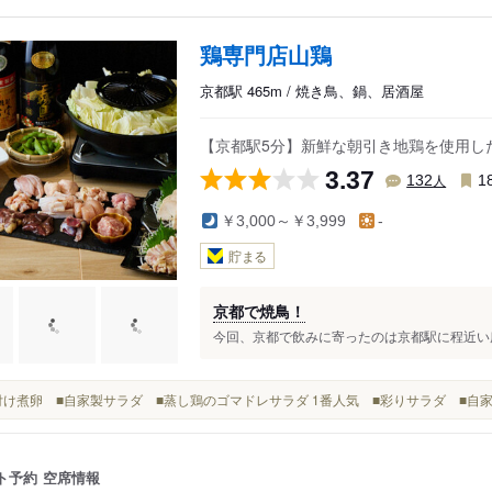
鶏専門店山鶏
京都駅 465m / 焼き鳥、鍋、居酒屋
【京都駅5分】新鮮な朝引き地鶏を使用し
3.37
人
132
1
￥3,000～￥3,999
-
貯まる
京都で焼鳥！
今回、京都で飲みに寄ったのは京都駅に程近い所に
■味付け煮卵 ■自家製サラダ ■蒸し鶏のゴマドレサラダ 1番人気 ■彩りサラダ ■自
ト予約
空席情報