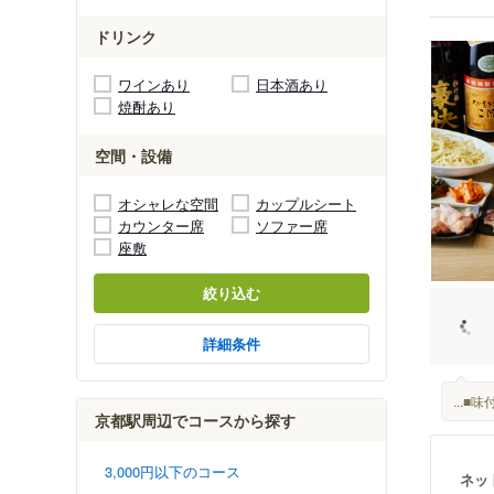
ドリンク
ワインあり
日本酒あり
焼酎あり
空間・設備
オシャレな空間
カップルシート
カウンター席
ソファー席
座敷
絞り込む
詳細条件
...
京都駅周辺でコースから探す
3,000円以下のコース
ネッ