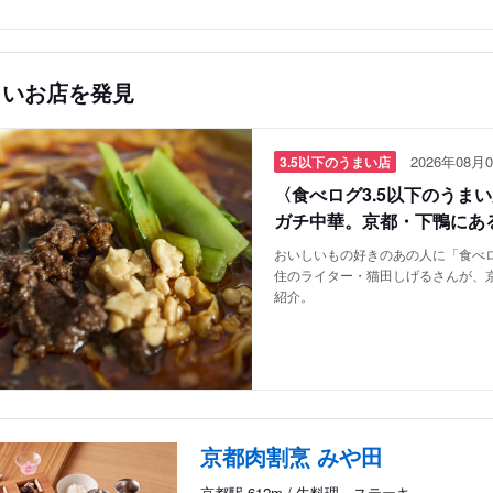
しいお店を発見
2026年08月0
3.5以下のうまい店
〈食べログ3.5以下のうま
ガチ中華。京都・下鴨にあ
おいしいもの好きのあの人に「食べロ
住のライター・猫田しげるさんが、
紹介。
京都肉割烹 みや田
京都駅 612m / 牛料理、ステーキ