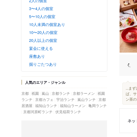
2人の個室
3〜4人の個室
5〜10人の個室
10人未満の個室あり
10〜20人の個室
20人以上の個室
宴会に使える
座敷あり
掘りごたつあり
人気のエリア・ジャンル
...
京都
祇園
嵐山
京都ランチ
京都ラーメン
祇園
ば、サ
ン茶のプ
ランチ
京都カフェ
宇治ランチ
嵐山ランチ
京都
居酒屋
福知山ランチ
福知山ラーメン
亀岡ランチ
京都河原町ランチ
伏見稲荷ランチ
ネッ