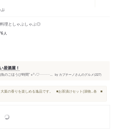
ゃぶ
料理としゃぶしゃぶ◎
人
76
い居酒屋！
ごほうび時間” ⋆꙳˖♡┈┈┈...
カプチーノさんのグルメ(227)
by
大葉の香りを楽しめる逸品です。 ■お茶漬けセット(漬物...各 ■