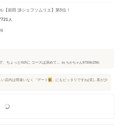
クール【岩田 渉シェフソムリエ】第5位！
人
7721
99
、ちょっとrichに コースは決めて...
ちかちゃん97306(256)
by
美しい店内は間違いなく「デート
飯
」にもピッタリですね(笑)...客が少