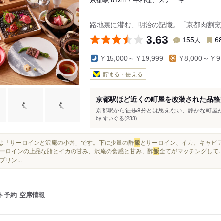
路地裏に潜む、明治の記憶。「京都肉割烹
3.63
人
155
6
￥15,000～￥19,999
￥8,000～￥9,
貯まる・使える
京都駅ほど近くの町屋を改装された品格
京都駅から徒歩8分とは思えない、静かな町屋が
すいぐる(233)
by
まずは「サーロインと沢庵の小丼」です。下に少量の酢
飯
とサーロイン、イカ、キャビ
ーロインの上品な脂とイカの甘み、沢庵の食感と甘み、酢
飯
全てがマッチングして.
リン...
ト予約
空席情報