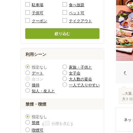
駐車場
食べ放題
子供可
ペット可
クーポン
テイクアウト
絞り込む
利用シーン
指定なし
家族・子供と
デート
女子会
合コン
大人数の宴会
接待
一人で入りやすい
知人・友人と
...
大トロ
禁煙・喫煙
指定なし
ネッ
禁煙
分煙を含む
喫煙可