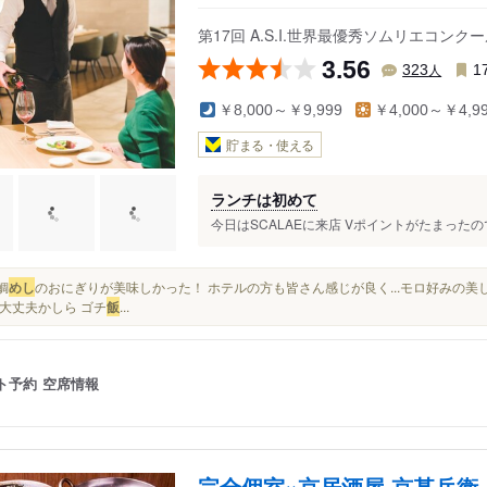
第17回 A.S.I.世界最優秀ソムリエコン
3.56
人
323
1
￥8,000～￥9,999
￥4,000～￥4,9
貯まる・使える
ランチは初めて
今日はSCALAEに来店 Vポイントがたまったので
に鯛
めし
のおにぎりが美味しかった！ ホテルの方も皆さん感じが良く...モロ好みの
大丈夫かしら ゴチ
飯
...
ト予約
空席情報
完全個室×京居酒屋 京甚兵衛