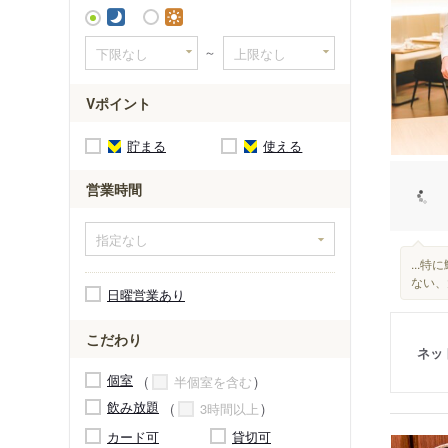
～
Vポイント
貯まる
使える
営業時間
...特
ない、
日曜営業あり
こだわり
ネッ
個室
半個室を含む
飲み放題
3時間以上
カード可
貸切可