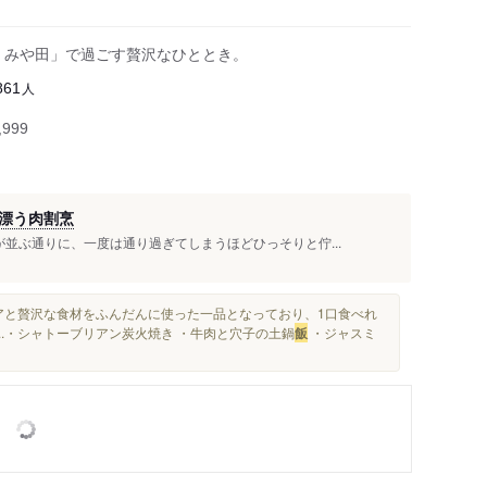
 みや田」で過ごす贅沢なひととき。
人
861
999
漂う肉割烹
並ぶ通りに、一度は通り過ぎてしまうほどひっそりと佇...
アと贅沢な食材をふんだんに使った一品となっており、1口食べれ
..・シャトーブリアン炭火焼き ・牛肉と穴子の土鍋
飯
・ジャスミ