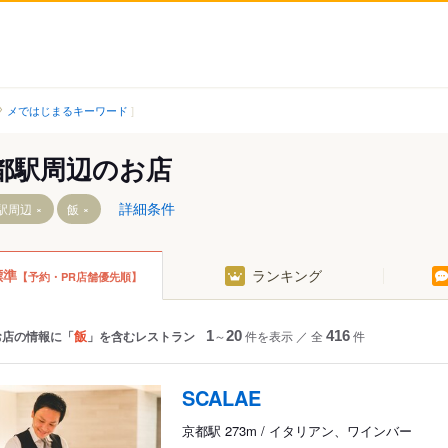
メではじまるキーワード
都駅周辺のお店
詳細条件
駅周辺
飯
標準
ランキング
【予約・PR店舗優先順】
飯
お店の情報に「
」を含むレストラン
1
～
20
件を表示
／
全
416
件
SCALAE
京都駅 273m / イタリアン、ワインバー