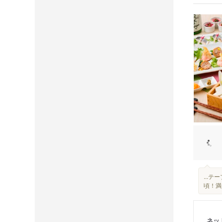
...
頃！満
ネッ