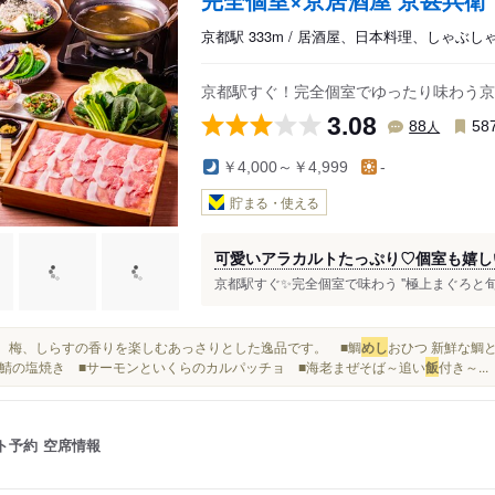
京都駅 333m / 居酒屋、日本料理、しゃぶし
京都駅すぐ！完全個室でゆったり味わう京
3.08
人
88
58
￥4,000～￥4,999
-
貯まる・使える
可愛いアラカルトたっぷり♡個室も嬉し
京都駅すぐ✨完全個室で味わう "極上まぐろと旬魚の
大葉、梅、しらすの香りを楽しむあっさりとした逸品です。 ■鯛
めし
おひつ 新鮮な鯛と
鯖の塩焼き ■サーモンといくらのカルパッチョ ■海老まぜそば～追い
飯
付き～...
ト予約
空席情報