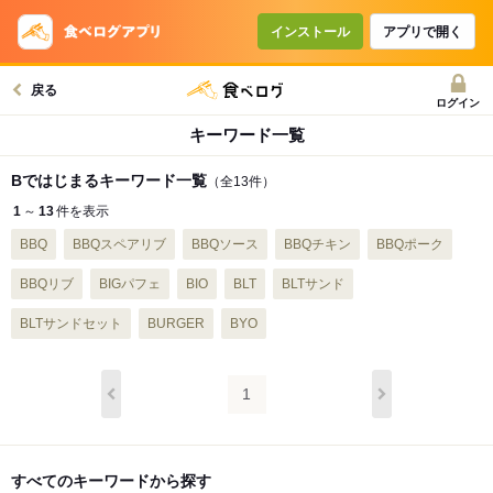
インストール
アプリで開く
戻る
ログイン
キーワード一覧
Bではじまるキーワード一覧
（全13件）
1
～
13
件を表示
BBQ
BBQスペアリブ
BBQソース
BBQチキン
BBQポーク
BBQリブ
BIGパフェ
BIO
BLT
BLTサンド
BLTサンドセット
BURGER
BYO
1
すべてのキーワードから探す