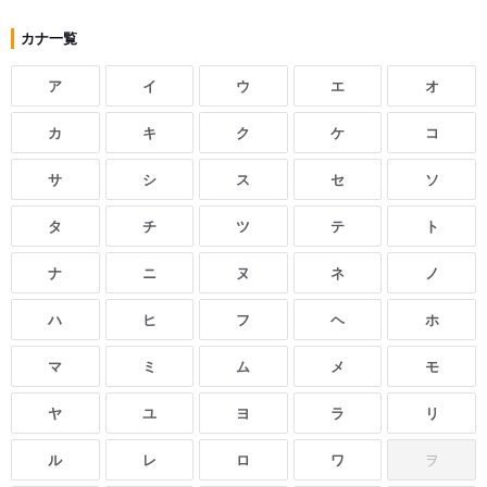
カナ一覧
ア
イ
ウ
エ
オ
カ
キ
ク
ケ
コ
サ
シ
ス
セ
ソ
タ
チ
ツ
テ
ト
ナ
ニ
ヌ
ネ
ノ
ハ
ヒ
フ
ヘ
ホ
マ
ミ
ム
メ
モ
ヤ
ユ
ヨ
ラ
リ
ル
レ
ロ
ワ
ヲ