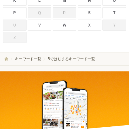
K
L
M
N
O
P
Q
R
S
T
U
V
W
X
Y
Z
キーワード一覧
Bではじまるキーワード一覧