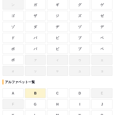
ン
ガ
ギ
グ
ゲ
ゴ
ザ
ジ
ズ
ゼ
ゾ
ダ
ヂ
ヅ
デ
ド
バ
ビ
ブ
ベ
ボ
パ
ピ
プ
ペ
ポ
ァ
ィ
ゥ
ェ
ォ
ッ
ャ
ュ
ョ
アルファベット一覧
A
B
C
D
E
F
G
H
I
J