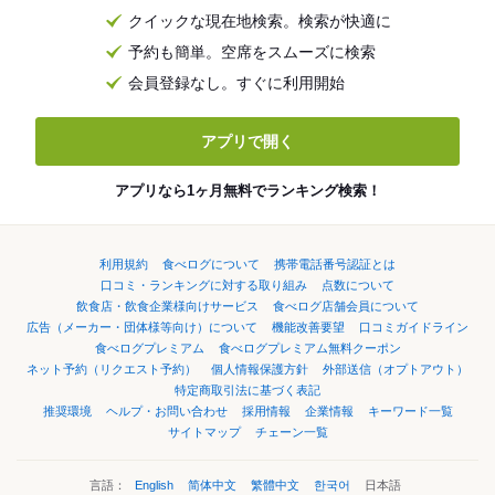
クイックな現在地検索。検索が快適に
予約も簡単。空席をスムーズに検索
会員登録なし。すぐに利用開始
アプリで開く
アプリなら1ヶ月無料でランキング検索！
利用規約
食べログについて
携帯電話番号認証とは
口コミ・ランキングに対する取り組み
点数について
飲食店・飲食企業様向けサービス
食べログ店舗会員について
広告（メーカー・団体様等向け）について
機能改善要望
口コミガイドライン
食べログプレミアム
食べログプレミアム無料クーポン
ネット予約（リクエスト予約）
個人情報保護方針
外部送信（オプトアウト）
特定商取引法に基づく表記
推奨環境
ヘルプ・お問い合わせ
採用情報
企業情報
キーワード一覧
サイトマップ
チェーン一覧
言語：
English
简体中文
繁體中文
한국어
日本語