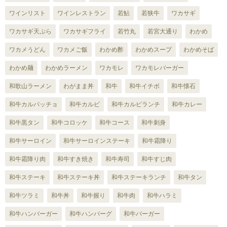
ワインリスト
ワインレストラン
若鮎
若狭牛
ワカサギ
ワカサギ天ぷら
ワカサギフライ
若竹丸
若宮大通り
わかめ
ワカメうどん
ワカメご飯
わかめ酢
わかめスープ
わかめそば
わかめ麺
わかめラーメン
ワカモレ
ワカモレバーガー
和歌山ラーメン
わがまま丼
和牛
和牛イチボ
和牛懐石
和牛カルパッチョ
和牛カルビ
和牛カルビランチ
和牛カレー
和牛黒タン
和牛コロッケ
和牛コース
和牛刺身
和牛サーロイン
和牛サーロインステーキ
和牛霜降り
和牛霜降り肉
和牛すき焼き
和牛寿司
和牛すじ肉
和牛ステーキ
和牛ステーキ丼
和牛ステーキランチ
和牛タン
和牛ツラミ
和牛丼
和牛握り
和牛肉
和牛ハラミ
和牛ハンバーガー
和牛ハンバーグ
和牛バーガー