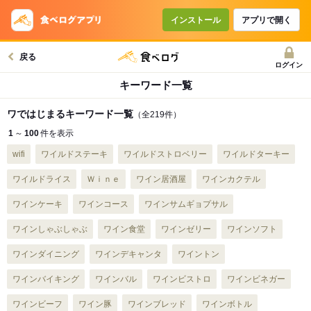
インストール
アプリで開く
戻る
ログイン
キーワード一覧
ワではじまるキーワード一覧
（全219件）
1
～
100
件を表示
wifi
ワイルドステーキ
ワイルドストロベリー
ワイルドターキー
ワイルドライス
Ｗｉｎｅ
ワイン居酒屋
ワインカクテル
ワインケーキ
ワインコース
ワインサムギョプサル
ワインしゃぶしゃぶ
ワイン食堂
ワインゼリー
ワインソフト
ワインダイニング
ワインデキャンタ
ワイントン
ワインバイキング
ワインバル
ワインビストロ
ワインビネガー
ワインビーフ
ワイン豚
ワインブレッド
ワインボトル