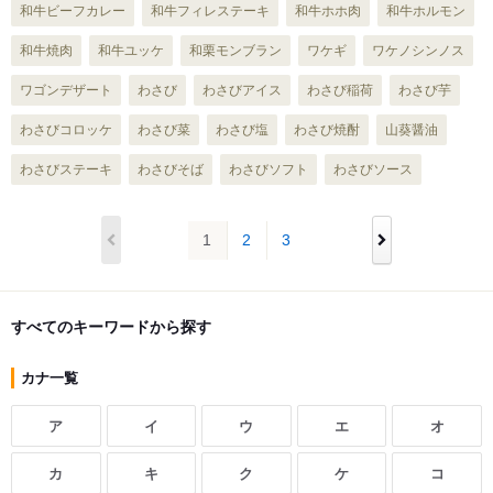
和牛ビーフカレー
和牛フィレステーキ
和牛ホホ肉
和牛ホルモン
和牛焼肉
和牛ユッケ
和栗モンブラン
ワケギ
ワケノシンノス
ワゴンデザート
わさび
わさびアイス
わさび稲荷
わさび芋
わさびコロッケ
わさび菜
わさび塩
わさび焼酎
山葵醤油
わさびステーキ
わさびそば
わさびソフト
わさびソース
1
2
3
すべてのキーワードから探す
カナ一覧
ア
イ
ウ
エ
オ
カ
キ
ク
ケ
コ