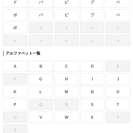
ド
バ
ビ
ブ
ベ
ボ
パ
ピ
プ
ペ
ポ
ァ
ィ
ゥ
ェ
ォ
ッ
ャ
ュ
ョ
アルファベット一覧
A
B
C
D
E
F
G
H
I
J
K
L
M
N
O
P
Q
R
S
T
U
V
W
X
Y
Z