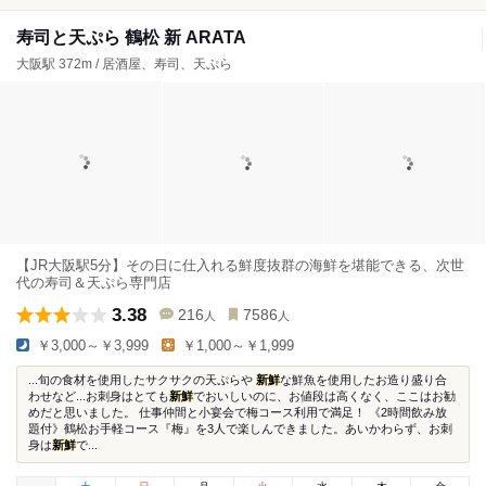
寿司と天ぷら 鶴松 新 ARATA
大阪駅 372m / 居酒屋、寿司、天ぷら
【JR大阪駅5分】その日に仕入れる鮮度抜群の海鮮を堪能できる、次世
代の寿司＆天ぷら専門店
3.38
216
7586
人
人
￥3,000～￥3,999
￥1,000～￥1,999
...旬の食材を使用したサクサクの天ぷらや
新鮮
な鮮魚を使用したお造り盛り合
わせなど...お刺身はとても
新鮮
でおいしいのに、お値段は高くなく、ここはお勧
めだと思いました。 仕事仲間と小宴会で梅コース利用で満足！ 《2時間飲み放
題付》鶴松お手軽コース『梅』を3人で楽しんできました。あいかわらず、お刺
身は
新鮮
で...