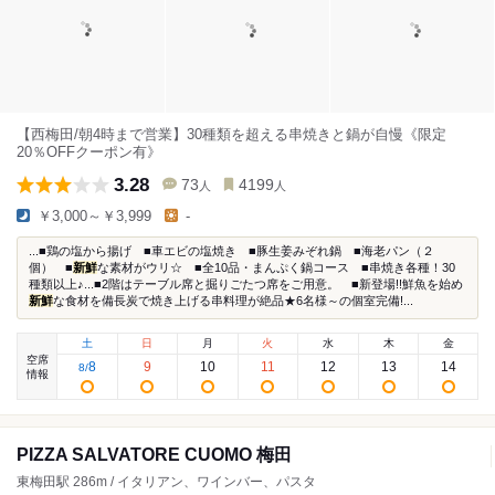
【西梅田/朝4時まで営業】30種類を超える串焼きと鍋が自慢《限定
20％OFFクーポン有》
3.28
73
4199
人
人
￥3,000～￥3,999
-
...■鶏の塩から揚げ ■車エビの塩焼き ■豚生姜みぞれ鍋 ■海老パン（２
個） ■
新鮮
な素材がウリ☆ ■全10品・まんぷく鍋コース ■串焼き各種！30
種類以上♪...■2階はテーブル席と掘りごたつ席をご用意。 ■新登場!!鮮魚を始め
新鮮
な食材を備長炭で焼き上げる串料理が絶品★6名様～の個室完備!...
土
日
月
火
水
木
金
空席
8
9
10
11
12
13
14
8
/
情報
PIZZA SALVATORE CUOMO 梅田
東梅田駅 286m / イタリアン、ワインバー、パスタ