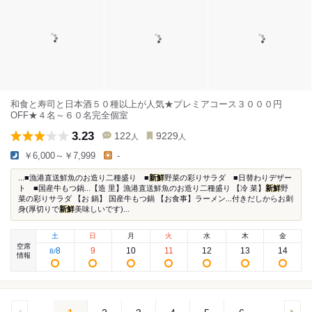
和食と寿司と日本酒５０種以上が人気★プレミアコース３０００円
OFF★４名～６０名完全個室
3.23
122
9229
人
人
￥6,000～￥7,999
-
...■漁港直送鮮魚のお造り二種盛り ■
新鮮
野菜の彩りサラダ ■日替わりデザー
ト ■国産牛もつ鍋...【造 里】漁港直送鮮魚のお造り二種盛り 【冷 菜】
新鮮
野
菜の彩りサラダ 【お 鍋】 国産牛もつ鍋 【お食事】ラーメン...付きだしからお刺
身(厚切りで
新鮮
美味しいです)...
土
日
月
火
水
木
金
空席
8
9
10
11
12
13
14
8
/
情報