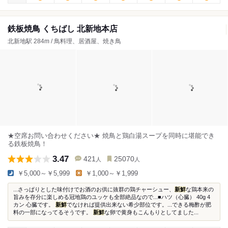
鉄板焼鳥 くちばし 北新地本店
北新地駅 284m / 鳥料理、居酒屋、焼き鳥
★空席お問い合わせください★ 焼鳥と鶏白湯スープを同時に堪能でき
る鉄板焼鳥！
3.47
421
25070
人
人
￥5,000～￥5,999
￥1,000～￥1,999
...さっぱりとした味付けでお酒のお供に抜群の鶏チャーシュー、
新鮮
な鶏本来の
旨みを存分に楽しめる冠地鶏のユッケも全部絶品なので...■ハツ（心臓） 40g 4
カン 心臓です。
新鮮
でなければ提供出来ない希少部位です。...できる梅酢が肥
料の一部になってるそうです。
新鮮
な卵で黄身もこんもりとしてました...