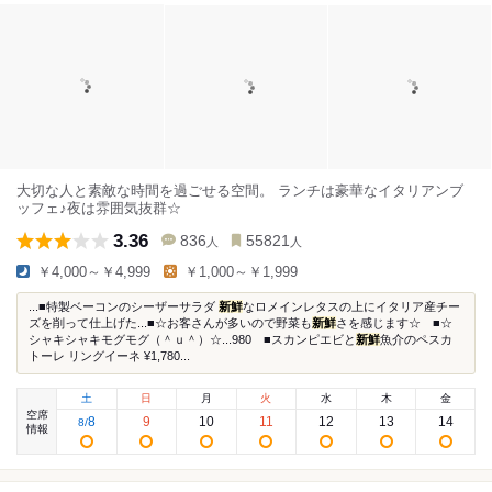
大切な人と素敵な時間を過ごせる空間。 ランチは豪華なイタリアンブ
ッフェ♪夜は雰囲気抜群☆
3.36
836
55821
人
人
￥4,000～￥4,999
￥1,000～￥1,999
...■特製ベーコンのシーザーサラダ
新鮮
なロメインレタスの上にイタリア産チー
ズを削って仕上げた...■☆お客さんが多いので野菜も
新鮮
さを感じます☆ ■☆
シャキシャキモグモグ（＾ｕ＾）☆...980 ■スカンピエビと
新鮮
魚介のペスカ
トーレ リングイーネ ¥1,780...
土
日
月
火
水
木
金
空席
8
9
10
11
12
13
14
8
/
情報