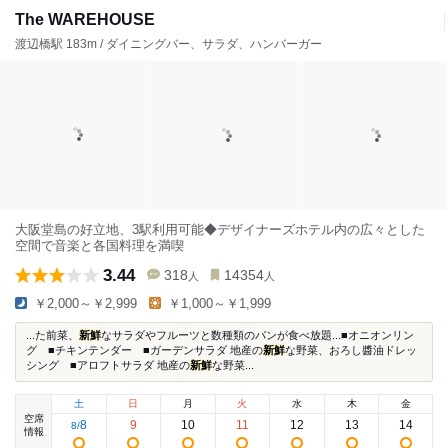
The WAREHOUSE
渡辺橋駅 183m / ダイニングバー、サラダ、ハンバーガー
大阪堂島の好立地、3駅利用可能◆デザイナーズホテル内の広々とした
空間で音楽と各国料理を満喫
3.44
318
14354
人
人
￥2,000～￥2,999
￥1,000～￥1,999
...た前菜、
新鮮
なサラダやフルーツと数種類のパンが食べ放題...■オニオンリン
グ ■チキンテンダー ■ガーデンサラダ 地産の
新鮮
な野菜、おろし醬油ドレッ
シング ■アロフトサラダ 地産の
新鮮
な野菜...
土
日
月
火
水
木
金
空席
8
9
10
11
12
13
14
8
/
情報