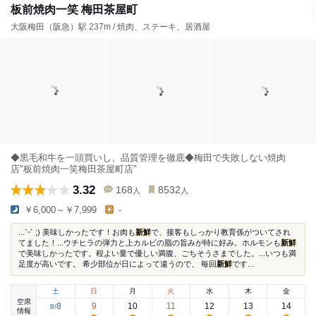
板前焼肉一笑 梅田茶屋町
大阪梅田（阪急）駅 237m / 焼肉、ステーキ、居酒屋
◆黒毛和牛を一頭買いし、品質管理を徹底◆梅田で失敗しない焼肉
店"板前焼肉一笑梅田茶屋町店"
3.32
168
8532
人
人
￥6,000～￥7,999
-
...ˊᵕˋ ;) 美味しかったです！お肉も
新鮮
で、接客もしっかり教育係がついてされ
てました！...ウチヒラの弾力と上カルビの脂の旨みが特に好み。ホルモンも
新鮮
で美味しかったです。程よい量で優しい満腹、ごちそうさまでした。...いつも満
足度が高いです。 希少部位が日によって違うので、 毎回
新鮮
です...
土
日
月
火
水
木
金
空席
8
9
10
11
12
13
14
8
/
情報