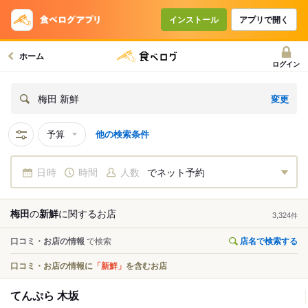
インストール
アプリで開く
ホーム
ログイン
変更
梅田 新鮮
予算
他の検索条件
日時
時間
人数
でネット予約
梅田
の
新鮮
に関する
お店
3,324
件
口コミ・お店の情報
で検索
店名で検索する
口コミ・お店の情報に
「新鮮」
を含むお店
てんぷら 木坂