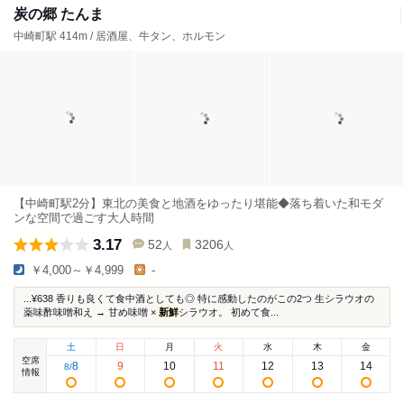
炭の郷 たんま
中崎町駅 414m / 居酒屋、牛タン、ホルモン
【中崎町駅2分】東北の美食と地酒をゆったり堪能◆落ち着いた和モダ
ンな空間で過ごす大人時間
3.17
52
3206
人
人
￥4,000～￥4,999
-
...¥638 香りも良くて食中酒としても◎ 特に感動したのがこの2つ 生シラウオの
薬味酢味噌和え → 甘め味噌 ×
新鮮
シラウオ。 初めて食...
土
日
月
火
水
木
金
空席
8
9
10
11
12
13
14
8
/
情報