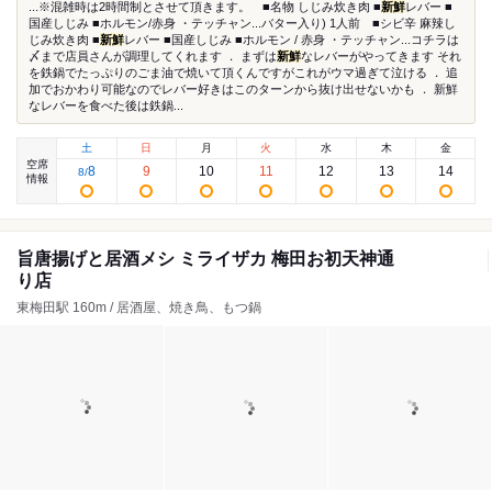
...※混雑時は2時間制とさせて頂きます。 ■名物 しじみ炊き肉 ■
新鮮
レバー ■
国産しじみ ■ホルモン/赤身 ・テッチャン...バター入り) 1人前 ■シビ辛 麻辣し
じみ炊き肉 ■
新鮮
レバー ■国産しじみ ■ホルモン / 赤身 ・テッチャン...コチラは
〆まで店員さんが調理してくれます ． まずは
新鮮
なレバーがやってきます それ
を鉄鍋でたっぷりのごま油で焼いて頂くんですがこれがウマ過ぎて泣ける ． 追
加でおかわり可能なのでレバー好きはこのターンから抜け出せないかも ． 新鮮
なレバーを食べた後は鉄鍋...
土
日
月
火
水
木
金
空席
8
9
10
11
12
13
14
8
/
情報
旨唐揚げと居酒メシ ミライザカ 梅田お初天神通
り店
東梅田駅 160m / 居酒屋、焼き鳥、もつ鍋