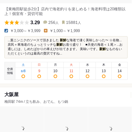
【東梅田駅徒歩2分】店内で海老釣りを楽しめる！海老料理は20種類以
上！個室有・貸切可能
3.29
256
15881
人
人
￥3,000～￥3,999
￥1,000～￥1,999
...葉ニンニクのソースで頂きました
新鮮
な海老で凄く美味しかった〜 ☆名物...
庶民＋車海老のちょっとリッチな
新鮮
お造り盛り！ ■天使の海老＜１尾＞...お
通しには、しめたばかりの車えびが出てきます。 美味いです。
新鮮
なものをい
ただくというのは最高の贅沢ですね...
土
日
月
火
水
木
金
空席
8
9
10
11
12
13
14
8
/
情報
大阪屋
梅田駅 74m / 立ち飲み、おでん、もつ鍋