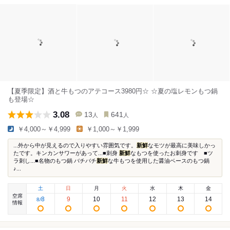
【夏季限定】酒と牛もつのアテコース3980円‎‎☆ ☆夏の塩レモンもつ鍋
も登場☆
3.08
13
641
人
人
￥4,000～￥4,999
￥1,000～￥1,999
...外から中が見えるので入りやすい雰囲気です。
新鮮
なモツが最高に美味しかっ
たです。キンカンサワーがあって...■刺身
新鮮
なもつを使ったお刺身です ■ツ
ラ刺し...■名物のもつ鍋 バチバチ
新鮮
な牛もつを使用した醤油ベースのもつ鍋
♪...
土
日
月
火
水
木
金
空席
8
9
10
11
12
13
14
8
/
情報