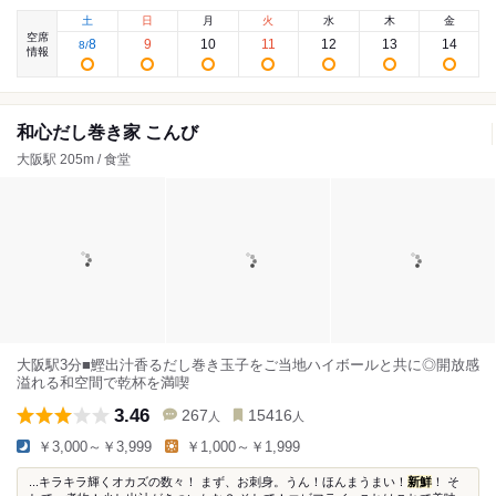
土
日
月
火
水
木
金
空席
8
9
10
11
12
13
14
8
/
情報
和心だし巻き家 こんび
大阪駅 205m / 食堂
大阪駅3分■鰹出汁香るだし巻き玉子をご当地ハイボールと共に◎開放感
溢れる和空間で乾杯を満喫
3.46
267
15416
人
人
￥3,000～￥3,999
￥1,000～￥1,999
...キラキラ輝くオカズの数々！ まず、お刺身。うん！ほんまうまい！
新鮮
！ そ