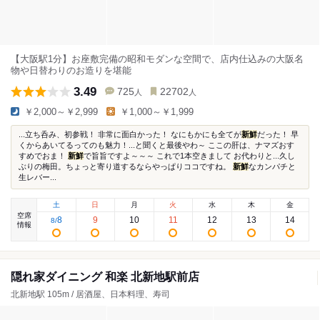
【大阪駅1分】お座敷完備の昭和モダンな空間で、店内仕込みの大阪名
物や日替わりのお造りを堪能
3.49
725
22702
人
人
￥2,000～￥2,999
￥1,000～￥1,999
...立ち呑み、初参戦！ 非常に面白かった！ なにもかにも全てが
新鮮
だった！ 早
くからあいてるってのも魅力！...と聞くと最後やわ～ ここの肝は、ナマズおす
すめでおま！
新鮮
で旨旨ですよ～～～ これで1本空きまして お代わりと...久し
ぶりの梅田。ちょっと寄り道するならやっぱりココですね。
新鮮
なカンパチと
生レバー...
土
日
月
火
水
木
金
空席
8
9
10
11
12
13
14
8
/
情報
隠れ家ダイニング 和楽 北新地駅前店
北新地駅 105m / 居酒屋、日本料理、寿司