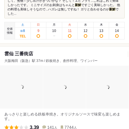
して、煮物！少し出汁がきついかな？ そして！エビフライ...これはこれで美味
しかったです。 ミニサイズのお刺身はちゃんと
新鮮
ですごく美味しかった。 他
の料理も美味しそうなので...ハズレは無しですね！ ガリと合わせるのが
新鮮
で
した...
土
日
月
火
水
木
金
空席
8
9
10
11
12
13
14
8
/
情報
雲仙 三番街店
大阪梅田（阪急）駅 37m / 鉄板焼き、創作料理、ワインバー
あっさりと楽しめる鉄板串焼き。オリジナルソースで味変も楽しめま
す。
3.39
141
7744
人
人