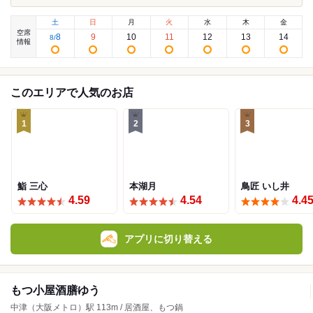
土
日
月
火
水
木
金
空席
8
9
10
11
12
13
14
8
/
情報
このエリアで人気のお店
1
2
3
鮨 三心
本湖月
鳥匠 いし井
4.59
4.54
4.4
アプリに切り替える
もつ小屋酒膳ゆう
中津（大阪メトロ）駅 113m / 居酒屋、もつ鍋