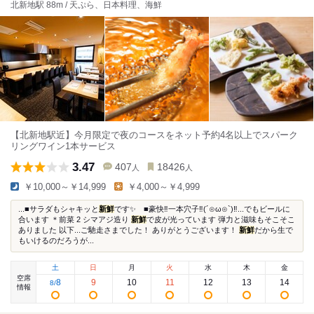
北新地駅 88m / 天ぷら、日本料理、海鮮
【北新地駅近】今月限定で夜のコースをネット予約4名以上でスパーク
リングワイン1本サービス
3.47
407
18426
人
人
￥10,000～￥14,999
￥4,000～￥4,999
...■サラダもシャキッと
新鮮
です✨ ■豪快‼︎一本穴子‼︎(´⊙ω⊙`)‼︎...でもビールに
合います ＊前菜 2 シマアジ造り
新鮮
で皮が光っています 弾力と滋味もそこそこ
ありました 以下...ご馳走さまでした！ ありがとうございます！
新鮮
だから生で
もいけるのだろうが...
土
日
月
火
水
木
金
空席
8
9
10
11
12
13
14
8
/
情報