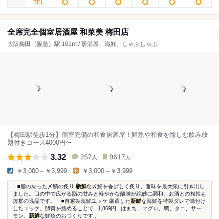
全席完全個室居酒屋 和菜美 梅田店
大阪梅田（阪急）駅 101m / 居酒屋、海鮮、しゃぶしゃぶ
【梅田駅徒歩1分】個室完備の和食居酒屋！鮮魚や和食を愉しむ飲み放
題付きコース4000円〜
3.32
257
9617
人
人
￥3,000～￥3,999
￥3,000～￥3,999
...■脂の乗った〆鯖の炙り
新鮮
な〆鯖を香ばしく炙り、旨味を最大限に引き出し
ました。口の中で広がる脂の甘みと軽やかな酸味が絶妙に調和。お酒との相性も
抜群の逸品です。 ■自家製海鮮ユッケ 厳選した
新鮮
な海鮮を特製ダレで味付け
したユッケ。卵黄を絡めることで...1,869円 はまち、マグロ、鯛、タコ、サー
モン、
新鮮
な鮮魚のおつくりです...