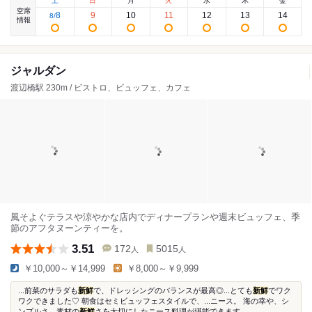
土
日
月
火
水
木
金
空席
8
9
10
11
12
13
14
8
/
情報
ジャルダン
渡辺橋駅 230m / ビストロ、ビュッフェ、カフェ
風そよぐテラスや涼やかな店内でディナープランや週末ビュッフェ、季
節のアフタヌーンティーを。
3.51
172
5015
人
人
￥10,000～￥14,999
￥8,000～￥9,999
...前菜のサラダも
新鮮
で、ドレッシングのバランスが最高◎...とても
新鮮
でワク
ワクできました♡ 朝食はセミビュッフェスタイルで、...ニース。 海の幸や、シ
ンプルさ、素材の
新鮮
さを大切にしたニース料理が堪能できます...