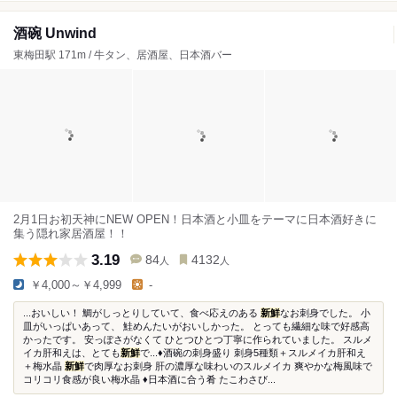
酒碗 Unwind
東梅田駅 171m / 牛タン、居酒屋、日本酒バー
2月1日お初天神にNEW OPEN！日本酒と小皿をテーマに日本酒好きに
集う隠れ家居酒屋！！
3.19
84
4132
人
人
￥4,000～￥4,999
-
...おいしい！ 鯛がしっとりしていて、食べ応えのある
新鮮
なお刺身でした。 小
皿がいっぱいあって、 鮭めんたいがおいしかった。 とっても繊細な味で好感高
かったです。 安っぽさがなくて ひとつひとつ丁寧に作られていました。 スルメ
イカ肝和えは、とても
新鮮
で...♦酒碗の刺身盛り 刺身5種類＋スルメイカ肝和え
＋梅水晶
新鮮
で肉厚なお刺身 肝の濃厚な味わいのスルメイカ 爽やかな梅風味で
コリコリ食感が良い梅水晶 ♦日本酒に合う肴 たこわさび...