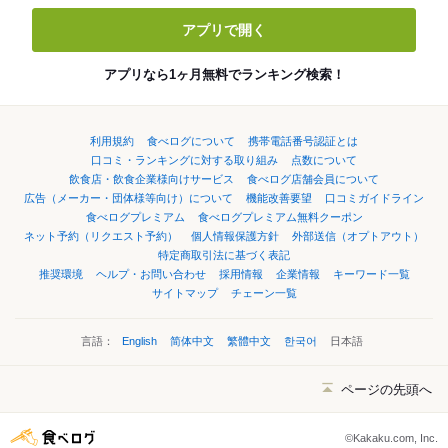
アプリで開く
アプリなら1ヶ月無料でランキング検索！
利用規約
食べログについて
携帯電話番号認証とは
口コミ・ランキングに対する取り組み
点数について
飲食店・飲食企業様向けサービス
食べログ店舗会員について
広告（メーカー・団体様等向け）について
機能改善要望
口コミガイドライン
食べログプレミアム
食べログプレミアム無料クーポン
ネット予約（リクエスト予約）
個人情報保護方針
外部送信（オプトアウト）
特定商取引法に基づく表記
推奨環境
ヘルプ・お問い合わせ
採用情報
企業情報
キーワード一覧
サイトマップ
チェーン一覧
言語：
English
简体中文
繁體中文
한국어
日本語
ページの先頭へ
©Kakaku.com, Inc.