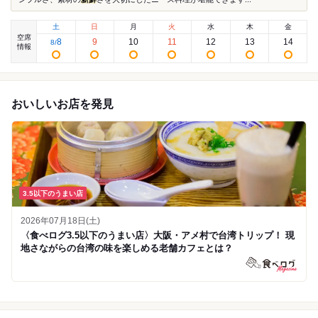
土
日
月
火
水
木
金
空席
8
9
10
11
12
13
14
8
/
情報
おいしいお店を発見
3.5以下のうまい店
2026年07月18日(土)
〈食べログ3.5以下のうまい店〉大阪・アメ村で台湾トリップ！ 現
地さながらの台湾の味を楽しめる老舗カフェとは？