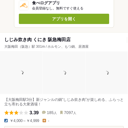
食べログアプリ
会員登録なし。無料ですぐ使える
アプリを開く
しじみ炊き肉 くにき 阪急梅田店
大阪梅田（阪急）駅 301m / ホルモン、もつ鍋、居酒屋
【大阪梅田駅3分】新ジャンルの鍋“しじみ炊き肉”が楽しめる、ふらっと
立ち寄れる大衆酒場！
3.39
185
7097
人
人
￥4,000～￥4,999
-