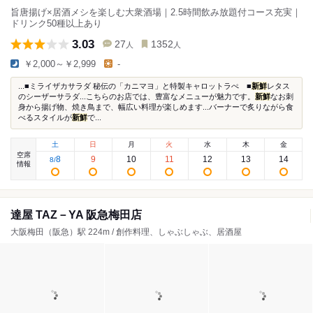
旨唐揚げ×居酒メシを楽しむ大衆酒場｜2.5時間飲み放題付コース充実｜
ドリンク50種以上あり
3.03
27
1352
人
人
￥2,000～￥2,999
-
...■ミライザカサラダ 秘伝の「カニマヨ」と特製キャロットラぺ ■
新鮮
レタス
のシーザーサラダ...こちらのお店では、豊富なメニューが魅力です。
新鮮
なお刺
身から揚げ物、焼き鳥まで、幅広い料理が楽しめます...バーナーで炙りながら食
べるスタイルが
新鮮
で...
土
日
月
火
水
木
金
空席
8
9
10
11
12
13
14
8
/
情報
達屋 TAZ－YA 阪急梅田店
大阪梅田（阪急）駅 224m / 創作料理、しゃぶしゃぶ、居酒屋