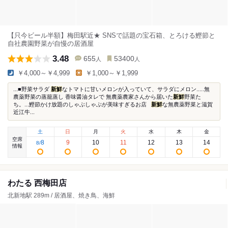
【只今ビール半額】梅田駅近★ SNSで話題の宝石箱、とろける鰹節と
自社農園野菜が自慢の居酒屋
3.48
655
53400
人
人
￥4,000～￥4,999
￥1,000～￥1,999
...■野菜サラダ
新鮮
なトマトに甘いメロンが入っていて、サラダにメロン.....無
農薬野菜の蒸籠蒸し 香味醤油タレで 無農薬農家さんから届いた
新鮮
野菜た
ち。...鰹節かけ放題のしゃぶしゃぶが美味すぎるお店 ⁡ ⁡
新鮮
な無農薬野菜と滋賀
近江牛...
土
日
月
火
水
木
金
空席
8
9
10
11
12
13
14
8
/
情報
わたる 西梅田店
北新地駅 289m / 居酒屋、焼き鳥、海鮮