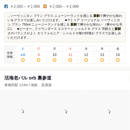
￥2,000～￥2,999
￥2,000～￥2,999
...ソーヴィニヨン ブラン グラス ニュージーランドを感じる
新鮮
で爽やかな味わ
いをグラスでお楽しみいただけます。 ■マトゥア リージョナル ソーヴィニヨ
ン ブラン 750ml ニュージーランドを感じる
新鮮
で爽やかな味わい （爽やかな辛
口） ■ピーター...ファウンダース エステート シャルドネ グラス 芳醇さと
新鮮
さのバランスがよく カリフォルニア・シャルドネ種の特徴が グラスでお楽しみ
いただけます...
土
日
月
火
水
木
金
空席
8
9
10
11
12
13
14
8
/
情報
活海老バル orb 裏参道
東梅田駅 124m / 海鮮、居酒屋