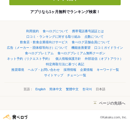
アプリなら1ヶ月無料でランキング検索！
利用規約
食べログについて
携帯電話番号認証とは
口コミ・ランキングに対する取り組み
点数について
飲食店・飲食企業様向けサービス
食べログ店舗会員について
広告（メーカー・団体様等向け）について
機能改善要望
口コミガイドライン
食べログプレミアム
食べログプレミアム無料クーポン
ネット予約（リクエスト予約）
個人情報保護方針
外部送信（オプトアウト）
特定商取引法に基づく表記
推奨環境
ヘルプ・お問い合わせ
採用情報
企業情報
キーワード一覧
サイトマップ
チェーン一覧
言語：
English
简体中文
繁體中文
한국어
日本語
ページの先頭へ
©Kakaku.com, Inc.