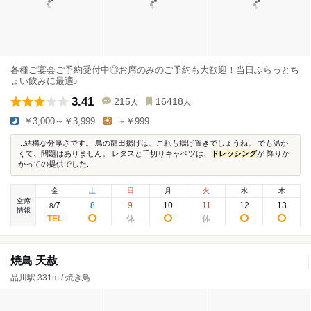
各種ご宴会ご予約受付中◎お席のみのご予約も大歓迎！当日ふらっとち
ょい飲みに最適♪
3.41
215
16418
人
人
￥3,000～￥3,999
～￥999
...結構な分厚さです。 鳥の龍田揚げは、これも揚げ置きでしょうね。 でも温か
くて、問題はありません。 レタスと千切りキャベツは、
ドレッシング
が 降りか
かっての提供でした...
金
土
日
月
火
水
木
空席
7
8
9
10
11
12
13
8
/
情報
焼鳥 天赦
品川駅 331m / 焼き鳥