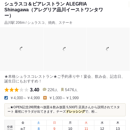
シュラスコ＆ビアレストラン ALEGRIA
Shinagawa（アレグリア品川イーストワンタワ
ー）
品川駅 206m / シュラスコ、焼肉、ステーキ
★本格シュラスコレストラン★ご予約承り中！宴会、飲み会、記念日、
誕生日にもおすすめ！
3.40
226
5476
人
人
￥4,000～￥4,999
￥1,000～￥1,999
...★OPEN記念2時間食べ放題＆飲み放題 5,500円 店員さんから説明されてスタ
ート 最初にサラダが出てきます。チーズ
ドレッシング
で、粉...
金
土
日
月
火
水
木
空席
7
8
9
10
11
12
13
8
/