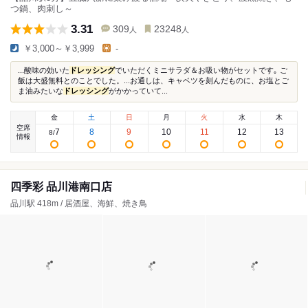
つ鍋、肉刺し～
3.31
309
23248
人
人
￥3,000～￥3,999
-
...酸味の効いた
ドレッシング
でいただくミニサラダ＆お吸い物がセットです｡ ご
飯は大盛無料とのことでした。...お通しは、キャベツを刻んだものに、お塩とご
ま油みたいな
ドレッシング
がかかっていて...
金
土
日
月
火
水
木
空席
7
8
9
10
11
12
13
8
/
情報
四季彩 品川港南口店
品川駅 418m / 居酒屋、海鮮、焼き鳥