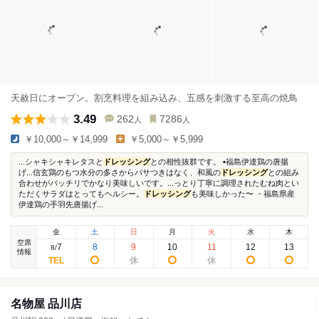
天赦日にオープン。割烹料理を組み込み、五感を刺激する至高の焼鳥
3.49
262
7286
人
人
￥10,000～￥14,999
￥5,000～￥5,999
...シャキシャキレタスと
ドレッシング
との相性抜群です。 ▪️福島伊達鶏の唐揚
げ...信玄鶏のもつ水分の多さからパサつきはなく、和風の
ドレッシング
との組み
合わせがバッチリでかなり美味しいです。...っとり丁寧に調理されたむね肉とい
ただくサラダはとってもヘルシー。
ドレッシング
も美味しかった〜 ・福島県産
伊達鶏の手羽先唐揚げ...
金
土
日
月
火
水
木
空席
7
8
9
10
11
12
13
8
/
情報
名物屋 品川店