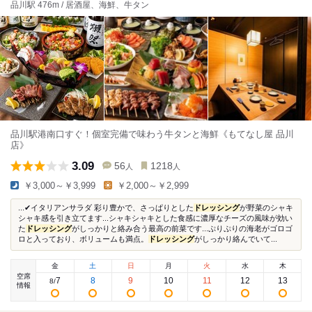
品川駅 476m / 居酒屋、海鮮、牛タン
品川駅港南口すぐ！個室完備で味わう牛タンと海鮮《もてなし屋 品川
店》
3.09
56
1218
人
人
￥3,000～￥3,999
￥2,000～￥2,999
...✔︎イタリアンサラダ 彩り豊かで、さっぱりとした
ドレッシング
が野菜のシャキ
シャキ感を引き立てます...シャキシャキとした食感に濃厚なチーズの風味が効い
た
ドレッシング
がしっかりと絡み合う最高の前菜です...ぷりぷりの海老がゴロゴ
ロと入っており、ボリュームも満点。
ドレッシング
がしっかり絡んでいて...
金
土
日
月
火
水
木
空席
7
8
9
10
11
12
13
8
/
情報