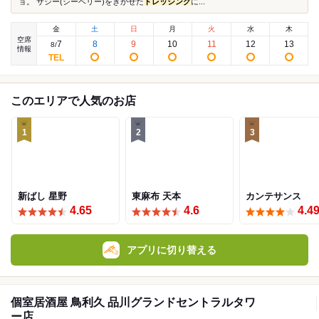
ョ。 サジー(シーベリー)をきかせた
ドレッシング
に...
金
土
日
月
火
水
木
空席
7
8
9
10
11
12
13
8
/
情報
このエリアで人気のお店
1
2
3
新ばし 星野
東麻布 天本
カンテサンス
4.65
4.6
4.4
アプリに切り替える
個室居酒屋 鳥利久 品川グランドセントラルタワ
ー店