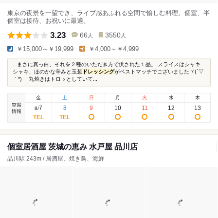
東京の夜景を一望でき、ライブ感あふれる空間で愉しむ料理。個室、半
個室は接待、お祝いに最適。
3.23
66
3550
人
人
￥15,000～￥19,999
￥4,000～￥4,999
...まさに真っ白、それを２種のいただき方で供された１品。 スライスはシャキ
シャキ、ほのかな辛みと玉葱
ドレッシング
がベストマッチでございましたヾ(´▽
｀*)ゝ 丸焼きはトロッとしていて...
金
土
日
月
火
水
木
空席
7
8
9
10
11
12
13
8
/
情報
個室居酒屋 茨城の恵み 水戸屋 品川店
品川駅 243m / 居酒屋、焼き鳥、海鮮