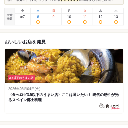
金
土
日
月
火
水
木
空席
7
8
9
10
11
12
13
8
/
情報
おいしいお店を発見
3.5以下のうまい店
2026年08月04日(火)
〈食べログ3.5以下のうまい店〉ここは通いたい！ 現代の感性が光
るスペイン郷土料理