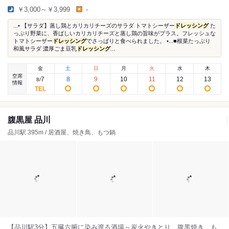
￥3,000～￥3,999
-
...• 【サラダ】蒸し鶏とカリカリチーズのサラダ トマトシーザー
ドレッシング
た
っぷり野菜に、香ばしいカリカリチーズと蒸し鶏の旨味がプラス。フレッシュな
トマトシーザー
ドレッシング
でさっぱりと食べられました。 •...■根菜たっぷり
和風サラダ 濃厚ごま豆乳
ドレッシング
...
金
土
日
月
火
水
木
空席
7
8
9
10
11
12
13
8
/
情報
腹黒屋 品川
品川駅 395m / 居酒屋、焼き鳥、もつ鍋
【品川駅3分】五臓六腑に染み渡る酒場～炭火やきとり、腹黒焼き、も