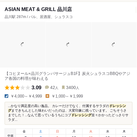
ASIAN MEAT & GRILL 品川店
品川駅 287m / バル、居酒屋、シュラスコ
【コヒヌール×品川グランパサージュB1F】炭火シュラスコBBQやアジ
ア各国の料理が味わえる
3.09
42
3400
人
人
￥4,000～￥4,999
￥1,000～￥1,999
...かなり満足度の高い逸品。 カレーだけでなく、付属するサラダの
ドレッシン
グ
まできちんとした味わいだったのは、大変印象に残っています。 ごちそうさ
までした！...なんて思っているうちにコブ
ドレッシング
並々かかったどっさりサ
ラダ...
金
土
日
月
火
水
木
空席