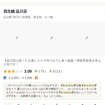
四文銭 品川店
品川駅 397m / 居酒屋、焼き鳥、もつ鍋
【品川初上陸！】お通し５００円でおでん食べ放題！博多野菜巻き串も
人気です！
3.09
179
6123
人
人
￥3,000～￥3,999
-
...ローストビーフの乗ったシンプルなサラダ。
ドレッシング
は梅
ドレッシング
かな？？ 夏にぴったしのさっぱり系で後味グッド。...かったからキンキンに冷
えたビールがおいしい ローストビーフサラダ
ドレッシング
がおいしくてビール
がすすむ～ お刺身５点盛りえ～ちょっとこれな...
金
土
日
月
火
水
木