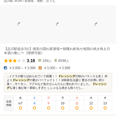
品川駅 363m / 居酒屋、海鮮、おでん
【品川駅徒歩3分】個室の隠れ家酒場〜朝獲れ鮮魚や地鶏の焼き鳥を日
本酒の肴に〜《喫煙可能》
3.16
184
4596
人
人
￥3,000～￥3,999
￥3,000～￥3,999
...イクラが散りばめられていて綺麗！！
ドレッシング
の味のバランスも良く 何
より
ドレッシング
の量がパーフェクト！！ ☑️刺身五点盛り 驚きの分厚い切り
身！...サーモン、マグロなど魚介がふんだんに使われていました。
ドレッシン
グ
も凄く進む味！美味しすぎた ししゃもも焼きも熱々だし...
金
土
日
月
火
水
木
空席
7
8
9
10
11
12
13
8
/
情報