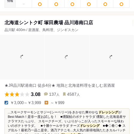
情報
北海道シントク町 塚田農場 品川港南口店
品川駅 400m / 居酒屋、鳥料理、ジンギスカン
★JR品川駅港南口 徒歩4分★ 地鶏と北海道料理を楽しむ居酒屋
3.08
137
4587
人
人
￥3,000～￥3,999
～￥999
...スモークサーモンとサジー(シーベリー)をきかせた爽やかな
ドレッシング
が
Best Match！是非一度お試しを！ ■燻製鮭のポテトサラダ 燻製した北海道産サ
クラマスたっぷり、 スモークチーズ、いぶりがっこが入ったスモーキーな味わ
いのポテトサラダ。 ■十勝ケールサラダ チーズ
ドレッシング
■◆◇肴◇◆ ス
グ出ル！最初乃一品ニ是非。酒乃アテニモ...大人気の新得地鶏たたきカルパッチ