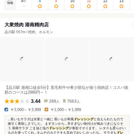
7
8
9
10
11
12
13
8
/
情報
大衆焼肉 港南精肉店
品川駅 557m / 焼肉、ホルモン
【品川駅 港南口徒歩5分】黒毛和牛や希少部位が揃う焼肉店！コスパ抜
群のコースは2980円～！
3.44
288
7663
人
人
￥3,000～￥3,999
￥1,000～￥1,999
...長いもサラダは水菜と一緒に 長いもが和風
ドレッシング
と合えられたもので
後引く美味しさでした。 まずタンから...辛すぎない味付けが病みつきになりそ
う 港南サラダ ごま油と塩の
ドレッシング
が食欲そそります。 レタスも柔らかい
ものを使ってくれ...キムチのカクテキも甘めでおいしかったな。 サラダも
ドレ