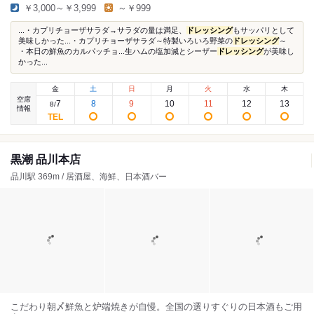
￥3,000～￥3,999
～￥999
...・カプリチョーザサラダ→サラダの量は満足、
ドレッシング
もサッパリとして
美味しかった...・カプリチョーザサラダ～特製いろいろ野菜の
ドレッシング
～
・本日の鮮魚のカルパッチョ...生ハムの塩加減とシーザー
ドレッシング
が美味し
かった...
金
土
日
月
火
水
木
空席
7
8
9
10
11
12
13
8
/
情報
黒潮 品川本店
品川駅 369m / 居酒屋、海鮮、日本酒バー
こだわり朝〆鮮魚と炉端焼きが自慢。全国の選りすぐりの日本酒もご用