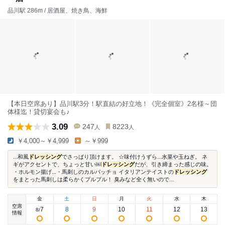
品川駅 286m / 居酒屋、焼き鳥、海鮮
【本日空席あり】品川駅3分！駅直結の好立地！《完全個室》2名様～団
体様迄！貸切宴会も♪
3.09
247
8223
人
人
￥4,000～￥4,999
～￥999
...和風
ドレッシング
でさっぱり頂けます。 ☆味付けうずら...水菜や玉ねぎ。 ネ
ギがアクセントで、ちょっと甘い￼
ドレッシング
だが、引き締まった感じの味。
・ホルモン揚げ...・馬刺しのカルパッチョ イタリアンテイストの
ドレッシング
をまとった馬刺しは柔らかくプルプル！ 臭みなど全く無いので...
金
土
日
月
火
水
木
空席
7
8
9
10
11
12
13
8
/
情報