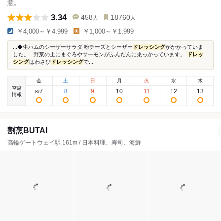
意。
3.34
458
18760
人
人
￥4,000～￥4,999
￥1,000～￥1,999
...◆生ハムのシーザーサラダ 粉チーズとシーザー
ドレッシング
がかかっていま
した。...野菜の上にまぐろやサーモンがふんだんに乗っかっています。
ドレッ
シング
はわさび
ドレッシング
で...
金
土
日
月
火
水
木
空席
7
8
9
10
11
12
13
8
/
情報
割烹BUTAI
高輪ゲートウェイ駅 161m / 日本料理、寿司、海鮮