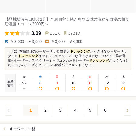
【品川駅港南口徒歩1分】全席個室！焼き鳥や茨城の海鮮が自慢の和食
居酒屋！コース3500円〜
3.09
151
3731
人
人
￥3,000～￥3,999
￥3,000～￥3,999
...【2】季節野菜のシーザーサラダ 野菜と
ドレッシング
たっぷりなシーザーサラ
ダ！✨
ドレッシング
はマイルドでクリーミーな仕上がりになっていて...▪️季節野
菜のシーザーサラダ クリーミーでコクのあるシーザー
ドレッシング
がよく合う❗️
たっぷりのチーズとクルトンの食感がアクセントになり...
金
土
日
月
火
水
木
空席
7
8
9
10
11
12
13
8
/
情報
1
2
3
4
5
6
キーワード一覧