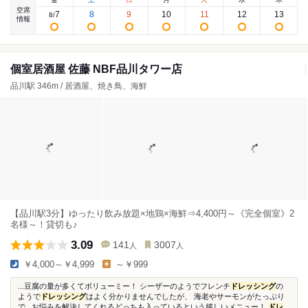
空席
7
8
9
10
11
12
13
8
/
情報
個室居酒屋 佐藤 NBF品川タワー店
品川駅 346m / 居酒屋、焼き鳥、海鮮
【品川駅3分】ゆったり飲み放題×地鶏×海鮮⇒4,400円～《完全個室》2
名様～！貸切も♪
3.09
141
3007
人
人
￥4,000～￥4,999
～￥999
...豆腐の量が多くてボリューミー！ シーザーのようでフレンチ
ドレッシング
の
ようで
ドレッシング
はよく分かりませんでしたが、 海老やサーモンがたっぷり
で...お悩みを解決してくれるどっちも入っているという嬉しいメニュー！
ドレ