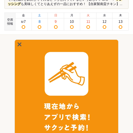
ッシング
も美味しくてとりあえずの一品におすすめ！ 【自家製南蛮チキン】...
金
土
日
月
火
水
木
空席
7
8
9
10
11
12
13
8
/
情報