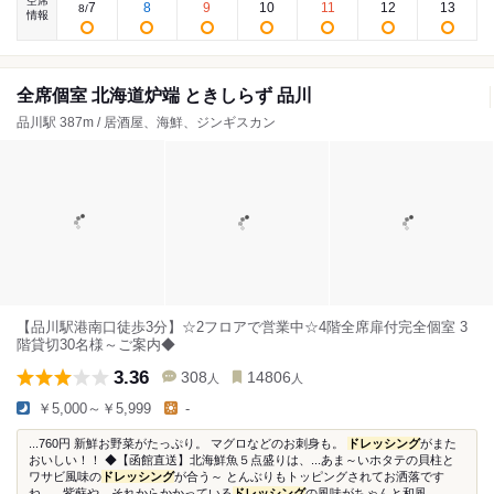
空席
7
8
9
10
11
12
13
8
/
情報
全席個室 北海道炉端 ときしらず 品川
品川駅 387m / 居酒屋、海鮮、ジンギスカン
【品川駅港南口徒歩3分】☆2フロアで営業中☆4階全席扉付完全個室 3
階貸切30名様～ご案内◆
3.36
308
14806
人
人
￥5,000～￥5,999
-
...760円 新鮮お野菜がたっぷり。 マグロなどのお刺身も。
ドレッシング
がまた
おいしい！！ ◆【函館直送】北海鮮魚５点盛りは、...あま～いホタテの貝柱と
ワサビ風味の
ドレッシング
が合う～ とんぶりもトッピングされてお洒落です
ね。...紫蘇や、それからかかっている
ドレッシング
の風味がちゃんと和風...