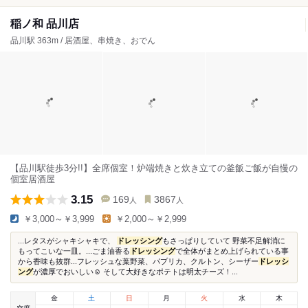
稲ノ和 品川店
品川駅 363m / 居酒屋、串焼き、おでん
【品川駅徒歩3分!!】全席個室！炉端焼きと炊き立ての釜飯ご飯が自慢の
個室居酒屋
3.15
169
3867
人
人
￥3,000～￥3,999
￥2,000～￥2,999
...レタスがシャキシャキで、
ドレッシング
もさっぱりしていて 野菜不足解消に
もってこいな一皿。...ごま油香る
ドレッシング
で全体がまとめ上げられている事
から香味も抜群...フレッシュな葉野菜、パプリカ、クルトン、シーザー
ドレッシ
ング
が濃厚でおいしい☺︎ そして大好きなポテトは明太チーズ！...
金
土
日
月
火
水
木