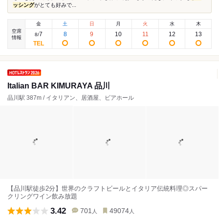
ッシング
がとても好みで...
金
土
日
月
火
水
木
空席
7
8
9
10
11
12
13
8
/
情報
Italian BAR KIMURAYA 品川
品川駅 387m / イタリアン、居酒屋、ビアホール
【品川駅徒歩2分】世界のクラフトビールとイタリア伝統料理◎スパー
クリングワイン飲み放題
3.42
701
49074
人
人