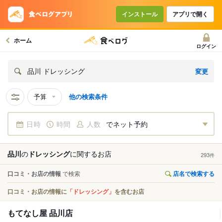
インストール
アプリで開く
ホーム
ログイン
変更
品川 ドレッシング
予算
他の検索条件
日時
時間
人数
でネット予約
品川
の
ドレッシング
に関する
お店
293
件
口コミ・お店の情報
で検索
店名で検索する
口コミ・お店の情報に
「ドレッシング」
を含むお店
もてなし屋 品川店