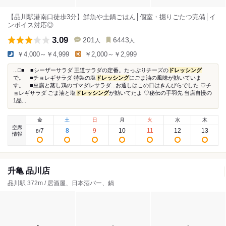
【品川駅港南口徒歩3分】鮮魚や土鍋ごはん│個室・掘りごたつ完備│イ
ンボイス対応◎
3.09
201
6443
人
人
￥4,000～￥4,999
￥2,000～￥2,999
...□■ ■シーザーサラダ 王道サラダの定番。たっぷりチーズの
ドレッシング
で。 ■チョレギサラダ 特製の塩
ドレッシング
にごま油の風味が効いていま
す。 ■豆腐と蒸し鶏のゴマダレサラダ...お通しはこの日はきんぴらでした ♡チ
ョレギサラダ ごま油と塩
ドレッシング
が効いてたよ ♡秘伝の手羽先 当店自慢の
1品...
金
土
日
月
火
水
木
空席
7
8
9
10
11
12
13
8
/
情報
升亀 品川店
品川駅 372m / 居酒屋、日本酒バー、鍋