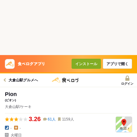
インストール
アプリで開く
大倉山駅グルメへ
ログイン
Pion
(ピオン)
大倉山駅/ケーキ
3.26
61
人
1159
人
-
-
火曜日