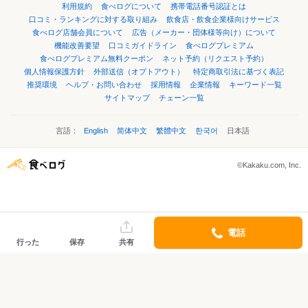
利用規約
食べログについて
携帯電話番号認証とは
口コミ・ランキングに対する取り組み
飲食店・飲食企業様向けサービス
食べログ店舗会員について
広告（メーカー・団体様等向け）について
機能改善要望
口コミガイドライン
食べログプレミアム
食べログプレミアム無料クーポン
ネット予約（リクエスト予約）
個人情報保護方針
外部送信（オプトアウト）
特定商取引法に基づく表記
推奨環境
ヘルプ・お問い合わせ
採用情報
企業情報
キーワード一覧
サイトマップ
チェーン一覧
言語：
English
简体中文
繁體中文
한국어
日本語
©Kakaku.com, Inc.
電話
行った
保存
共有