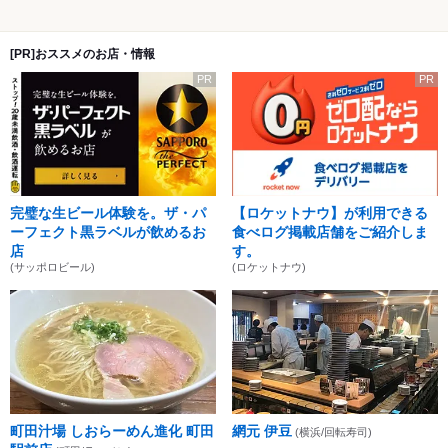
[PR]おススメのお店・情報
PR
PR
完璧な生ビール体験を。ザ・パ
【ロケットナウ】が利用できる
ーフェクト黒ラベルが飲めるお
食べログ掲載店舗をご紹介しま
店
す。
(サッポロビール)
(ロケットナウ)
町田汁場 しおらーめん進化 町田
網元 伊豆
(横浜/回転寿司)