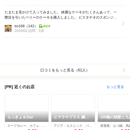
たまたま見かけて入ってみました。 綺麗なケーキがたくさんあって、一
際目を引いたベリーのケーキを購入しました。 ピスタチオのスポンジと
ベリーのムースがよくあいます。甘さもちょうど...
iro168
（142）
2026/02 訪問
1回
口コミをもっと見る（61人）
[PR] 近くのお店
もっと見る
らっきょ＆Star
ヒマラヤプラス 綱島
100種の焼酎と九
駅前店
理 日吉あまね
スープカレー、カフェ、洋食
アジア・エスニック、バル、カレー
居酒屋、もつ鍋、馬