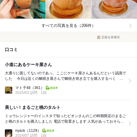
すべての写真を見る（206件）
広告を非表示
口コミ
小道にあるケーキ屋さん
大通りに面してないのであっ、ここにケーキ屋さんあるんだという認識で
した 今日は近くの鯛焼き屋さんで鯛焼き焼き立てを購入するべく 待
ち時間が出来たので寄ってみました 入店し...
マト子48
（361）
2025/03 訪問
1回
美しい！まるごと桃のタルト
ミョウレンジャーのインスタで知ったピオンさんのこの時期限定のまるご
と桃のタルトを購入しました 電話で取置きします 人気があっておそらく
取置きしないと購入できなそうな感じです ...
nyack
（1129）
2024/07 訪問
1回