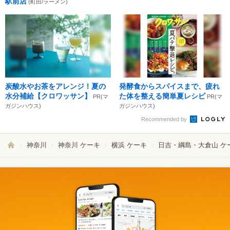
駅前店
(町田/ラーメン)
炭酸水やお茶をアレンジ！夏の
発酵食からスパイスまで、疲れ
水分補給【クロワッサン】
た体を整える簡単夏レシピ
PR(マ
PR(マ
ガジンハウス)
ガジンハウス)
Recommended by
神奈川
神奈川 ケーキ
横浜 ケーキ
日吉・綱島・大倉山 ケ