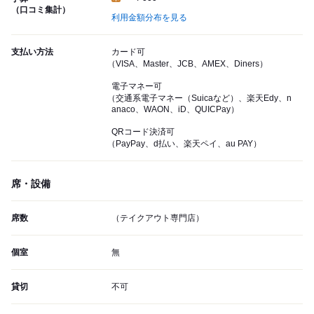
（口コミ集計）
利用金額分布を見る
支払い方法
カード可
（VISA、Master、JCB、AMEX、Diners）
電子マネー可
（交通系電子マネー（Suicaなど）、楽天Edy、n
anaco、WAON、iD、QUICPay）
QRコード決済可
（PayPay、d払い、楽天ペイ、au PAY）
席・設備
席数
（テイクアウト専門店）
個室
無
貸切
不可