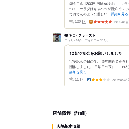
鍋肉定食 1200円 回鍋肉以外に、
つく。サラダはキャベツが新鮮でシャ
でおでんのような優しい...
詳細を見る
2026/01
？
120
裕 ネコ♂ファースト
口コミ 474件
フォロワー 327人
12名で宴会をお願いしました
宝塚記念の日の夜。 競馬関係者を含む
開催しました。 日曜日の夜に、これだ
詳細を見る
2026/06 訪
？
11
店舗情報（詳細）
店舗基本情報