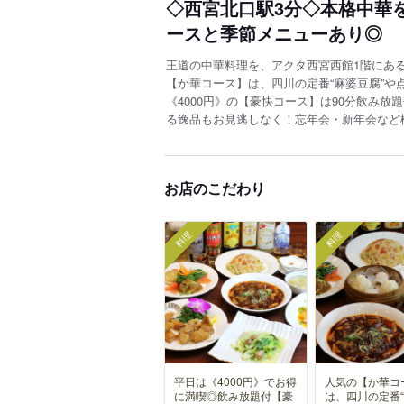
◇西宮北口駅3分◇本格中華
ースと季節メニューあり◎
王道の中華料理を、アクタ西宮西館1階にあ
【か華コース】は、四川の定番“麻婆豆腐”
《4000円》の【豪快コース】は90分飲み
る逸品もお見逃しなく！忘年会・新年会など
お店のこだわり
料理
料理
平日は《4000円》でお得
人気の【か華コ
に満喫◎飲み放題付【豪
は、四川の定番