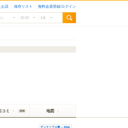
たお店
保存リスト
無料会員登録/ログイン
口コミ
地図
209
ディナーで人数 × 50pt