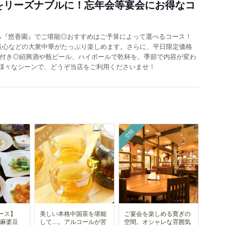
をリーズナブルに！忘年会等宴会にお得なコ
る『悠香園』でご堪能◎おすすめはご予算によって選べるコース！
や点心などの大衆中華がたっぷり楽しめます。さらに、平日限定価格
放題付き◎紹興酒や瓶ビール、ハイボールで乾杯を。季節で内容が変わ
様々なシーンで、どうぞ当店をご利用くださいませ！
ドリンク
空間
ース】
美しい本格中国茶を堪能
ご宴会を楽しめる寛ぎの
“麻婆豆
して…。アルコールが苦
空間。オシャレな雰囲気