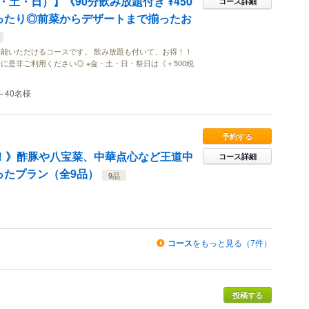
土・日）】《90分飲み放題付き ¥450
コース詳細
ったり◎前菜からデザートまで揃ったお
能いただけるコースです。 飲み放題も付いて、お得！！
に是非ご利用ください◎ ※金・土・日・祭日は《＋500税
～40名様
予約する
！》酢豚や八宝菜、中華点心など王道中
コース詳細
ったプラン（全9品）
9品
コース
をもっと見る（7件）
投稿する