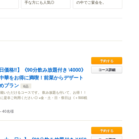
手な方にも人気◎
の中でご宴会を。
予約する
価格‼】《90分飲み放題付き \4000》
コース詳細
中華をお得に満喫！前菜からデザート
めプラン
6品
能いただけるコースです。 飲み放題も付いて、お得！！
に是非ご利用ください◎ ※金・土・日・祭日は《＋500税
～40名様
予約する