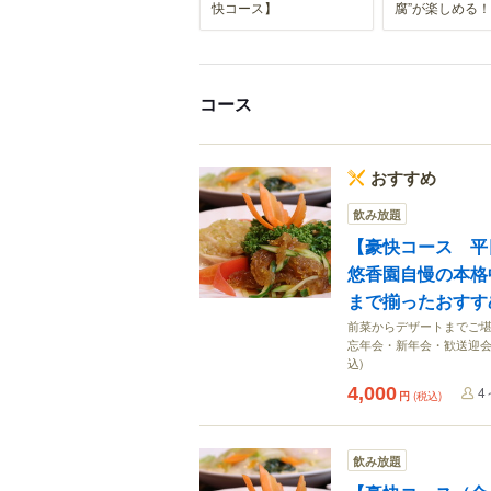
快コース】
腐”が楽しめる！
コース
おすすめ
飲み放題
【豪快コース 平日
悠香園自慢の本格
まで揃ったおすす
前菜からデザートまでご堪
忘年会・新年会・歓送迎会
込)
4,000
4
円
(税込)
飲み放題