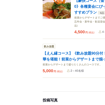
【豪快コース（金・
0》各種宴会にぴ
すすめプラン
6品
前菜からデザートまでご堪
忘年会・新年会・歓送迎会
込)
4,500
4
円
(税込)
飲み放題
【えん縁コース】《飲み放題90分付
華を堪能！前菜からデザートまで揃
前菜からデザートまで盛りだくさんのコースです。
5,000
2～40名様
円
(税込)
投稿写真