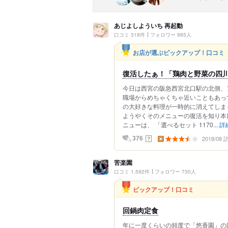
あじよしよういち 再起動
口コミ 318件
フォロワー 985人
お店が選ぶピックアップ！口コミ
復活したぁ！「鶏肉と野菜の四
今日は西宮の阪急西宮北口駅の北側、
職場からめちゃくちゃ近いこともあっ
の大好きな料理が一時的に消えてしま
ようやくそのメニューの復活を知り本
ニューは、 「選べるセット 1170...
詳
2018/08
？
376
苦楽園
口コミ 1,592件
フォロワー 730人
ピックアップ！口コミ
回鍋肉定食
年に一度くらいの頻度で「悠香園」の