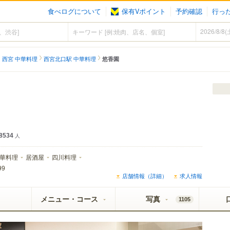
食べログについて
保有Vポイント
予約確認
行っ
西宮 中華料理
西宮北口駅 中華料理
悠香園
8534
人
華料理
居酒屋
四川料理
99
店舗情報（詳細）
求人情報
メニュー・コース
写真
1105