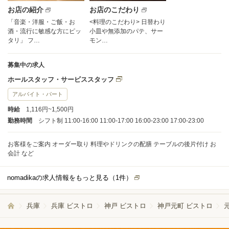
お店の紹介
お店のこだわり
「音楽・洋服・ご飯・お
<料理のこだわり> 日替わり
酒・流行に敏感な方にピッ
小皿や無添加のパテ、サー
タリ」 フ…
モン…
募集中の求人
ホールスタッフ・サービススタッフ
アルバイト・パート
時給
1,116円~1,500円
勤務時間
シフト制 11:00-16:00 11:00-17:00 16:00-23:00 17:00-23:00
お客様をご案内 オーダー取り 料理やドリンクの配膳 テーブルの後片付け お
会計 など
nomadikaの求人情報をもっと見る（
1
件）
兵庫
兵庫 ビストロ
神戸 ビストロ
神戸元町 ビストロ