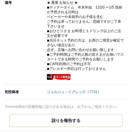
備考
★ 重要 お知らせ ★
◾︎ディナータイム 年末年始 12/20 ー1/5 混雑
が予想される日時は
ベビーカーや未就学のお子様を含む
ご予約は承っておりません。恐縮ですがご了承
下さいませ
◾︎おひとりさま お料理と１ドリンク以上のご注
文が必要です
◾︎当日ネット予約の方は、お席のご用意が確定で
きない場合があり
必ず、店舗へお問い合わせお願い致します
◾︎ご予約時間はご予約人数の皆さまがお揃いでス
タートできる時間でご予約をお願いします
◾︎CAFE利用のご予約は不可
◾︎アレルギー対応は行っておりません
瓶コーク提供店
初投稿者
ジョルジュ・イグレック
（7731）
※nomadikaの店舗情報に誤りがある場合は、以下からご報告ください。
誤りを報告する