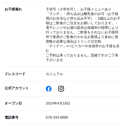
お子様連れ
子供可（小学生可）、お子様メニューあり
「ランチ」・持ち込みは離乳食のみ可（お子様
用のお弁当など持ち込み不可）・3歳以上のお子
様はご飲食のご注文をお願いしております。・
電子レンジやお湯の提供は保健所の指導により
行っておりません。ご飲食をされないお子様同
伴で座席がご飲食のされるお客様より多めに座
席数が必要な場合はドリンク注文制
「ディナー」•ベビーカーや未就学のお子様を含
む
ご予約は承っておりません。恐縮ですがご了承
下さいませ
ドレスコード
カジュアル
公式アカウント
オープン日
2014年4月18日
電話番号
078-333-6680