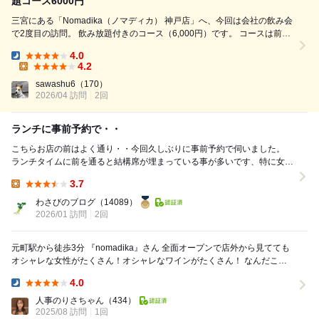
題コース6000円
三宮にある「Nomadika（ノマディカ） 神戸店」へ、今回は会社の飲み会
で2度目の訪問。 飲み放題付きのコース（6,000円）です。 コースは前菜
の盛り合わせから始まり、ローストポークとキャロットラペ、ポークロテ
4.0
ィ、エビのトマトクリームパスタなど、お酒が進む充実のラインナップ。
Dinner:
4.2
どの料理も丁...
Lunch:
sawashu6
（170）
2026/04 訪問
2回
ランチに事前予約で・・
こちらお店の前はよく通り・・今回久しぶりに事前予約で伺いました。
ランチタイムに前を通ると結構席が埋まっている事が多いです、特に女性
の方で・・ 今回もやはり女性率が高いお店でし...
3.7
Lunch:
わさびのブログ
（14089）
2026/01 訪問
2回
元町駅から徒歩3分 『nomadika』さん 全面オープンで店外から見てても
オシャレな女性がたくさん！オシャレなワインがたくさん！ なんだこ
こ・・・❤️ってなり 吸...
4.0
Dinner:
人事のりさちゃん
（434）
2025/08 訪問
1回