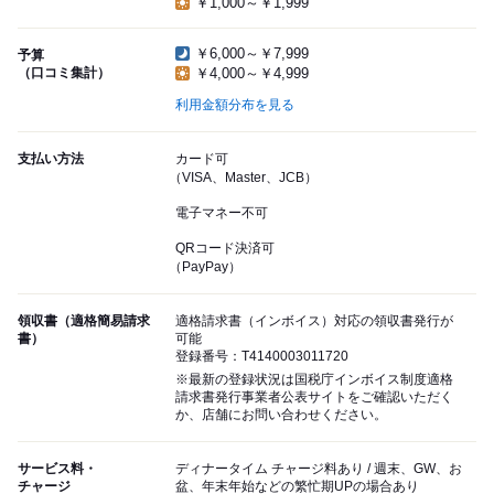
￥1,000～￥1,999
￥6,000～￥7,999
予算
（口コミ集計）
￥4,000～￥4,999
利用金額分布を見る
支払い方法
カード可
（VISA、Master、JCB）
電子マネー不可
QRコード決済可
（PayPay）
領収書（適格簡易請求
適格請求書（インボイス）対応の領収書発行が
書）
可能
登録番号：T4140003011720
※最新の登録状況は国税庁インボイス制度適格
請求書発行事業者公表サイトをご確認いただく
か、店舗にお問い合わせください。
サービス料・
ディナータイム チャージ料あり / 週末、GW、お
チャージ
盆、年末年始などの繁忙期UPの場合あり