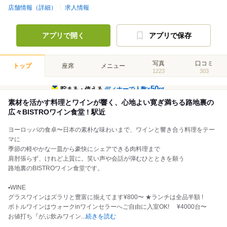
店舗情報（詳細）
求人情報
アプリで開く
アプリで保存
写真
口コミ
トップ
座席
メニュー
1223
303
50
貯まる・使える
ディナーで人数×
pt
素材を活かす料理とワインが響く、心地よい寛ぎ満ちる路地裏の
広々BISTROワイン食堂 ! 駅近
ヨーロッパの食卓〜日本の素朴な味わいまで、ワインと響き合う料理をテー
マに
季節の軽やかな一皿から豪快にシェアできる肉料理まで
肩肘張らず、けれど上質に。笑い声や会話が弾むひとときを願う
路地裏のBISTROワイン食堂です。
▪️WINE
グラスワインはズラリと豊富に揃えてます¥800〜 ★ランチは全品半額 !
ボトルワインはウォークinワインセラーへご自由に入室OK! ¥4000台〜
お値打ち『がぶ飲みワイン
...
続きを読む