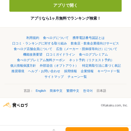
アプリで開く
アプリなら1ヶ月無料でランキング検索！
利用規約
食べログについて
携帯電話番号認証とは
口コミ・ランキングに対する取り組み
飲食店・飲食企業様向けサービス
食べログ店舗会員について
広告（メーカー・団体様等向け）について
機能改善要望
口コミガイドライン
食べログプレミアム
食べログプレミアム無料クーポン
ネット予約（リクエスト予約）
個人情報保護方針
外部送信（オプトアウト）
特定商取引法に基づく表記
推奨環境
ヘルプ・お問い合わせ
採用情報
企業情報
キーワード一覧
サイトマップ
チェーン一覧
言語：
English
简体中文
繁體中文
한국어
日本語
©Kakaku.com, Inc.