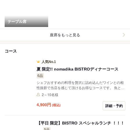
テーブル席
座席をもっと見る
コース
人気No.1
夏 限定!! nomadika BISTROディナーコース
6品
シェフおすすめの料理を贅沢に詰め込んだワインとの相
性抜群で当店を感じて頂けるお得なコースです。 魚とお
肉をバランスよく織り交ぜ、野菜までたっぷり堪能でき
2～10名様
る。一皿ごとに食材のチカラを活かした料理を提供しま
す。皿ごとに異なる風味と香り、季節を楽しみながら、
4,900
円
(税込)
詳細・予約
心満たされるビストロのひとときをお過ごしください。
ワインと合わすのがピッタリなコースです。 ボトルワイ
ンご注文はウォークinワインセラーに ご自由に入室でき
【平日 限定】BISTRO スペシャルランチ ！！！
ます リーズナブルな『がぶ飲み 旨深いワイン』が豊富
に揃ってます お気に入りワインを手に取り探してみてく
5品