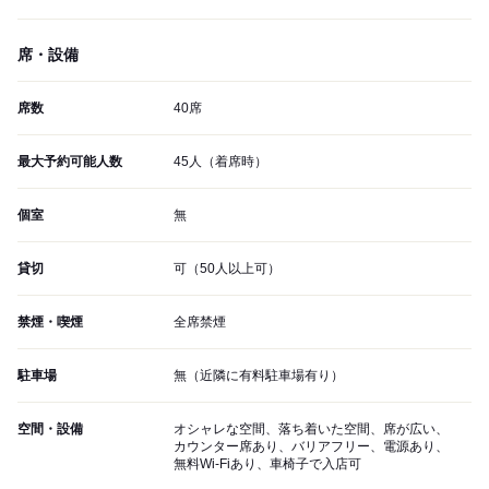
席・設備
席数
40席
最大予約可能人数
45人（着席時）
個室
無
貸切
可（50人以上可）
禁煙・喫煙
全席禁煙
駐車場
無（近隣に有料駐車場有り）
空間・設備
オシャレな空間、落ち着いた空間、席が広い、
カウンター席あり、バリアフリー、電源あり、
無料Wi-Fiあり、車椅子で入店可