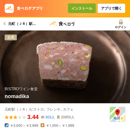
インストール
アプリで開く
元町（ＪＲ）駅グルメへ
ログイン
公式
BISTROワイン食堂
nomadika
元町駅（ＪＲ）/ビストロ､ フレンチ､ カフェ
3.44
303
人
20950
人
￥3,000～￥3,999
￥1,000～￥1,999