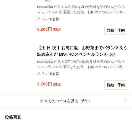
ださい 1人1皿でのご提供（リゾットはシェアの場合あ
nomadika ビストロ料理のお勧め食材を詰め込んだスペ
り） ＊写真はイメージ
シャルランチ◎ 厳選したお魚、お肉の２つのメイン料理
とバラエティなお野菜までたっぷり摂れるのも魅力で
2～10名様
す。ワインにピッタリなSPランチです（ランチ時グラス
ワイン半額!!） 素材本来の良さを引き出した料理の数々
3,200
円
(税込)
詳細・予約
を愉しんで下さい 名物 ランチ時はディナー料金の半額
になる スパークリング、グラスワインとマリアージュも
是非お愉しみ下さい ＊スペシャルランチをご注文のお客
【土 日 祝 】お肉に魚、お野菜までバランス良く
様はドリンクのご注文が必要です ドリンクはランチ料金
詰め込んだ BISTROスペシャルランチ
でリーズナブルに豊富にラインナップが揃っています ＊
5品
祝日はご利用不可 ＊写真はイメージ
nomadika ビストロ料理のお勧め食材を詰め込んだスペ
シャルランチ◎ 厳選したお魚、お肉の２つのメイン料理
とバラエティなお野菜までたっぷり摂れるのも魅力で
2～10名様
す。ワインにピッタリなSPランチです（ランチ時グラス
ワイン半額!!） 素材本来の良さを引き出した料理の数々
3,700
円
(税込)
詳細・予約
を愉しんで下さい ランチ時はグラスワイン半額!!お料
理とマリアージュをお愉しみ下さい ★スペシャルランチ
をご注文のお客様はお飲み物のご注文が必要要。 ★ファ
すべてのコースを見る（6件）
ーストオーダーのお飲み物はお料理の素材を感じて頂き
たいため コーヒー、紅茶以外（デザートのタイミングの
み提供）をお願いしています。 ＊写真はイメージ
投稿写真