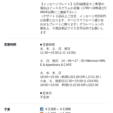
【メッセージプレート】1日5組限定※ご希望の
場合はインスタグラムか店舗（17時〜18時及び2
0時半以降にご連絡下さい）
（デザート２品以上ご注文、メッセージ代550円
が必要となります。サービスでフルーツ盛り合
わせもプレートに飾ります）デコレーションの
都合上、※英語表記で２５文字以内でお願いし
ます
営業時間
■ 営業時間
水、木、土、日、祝日
11:30〜15:00 (L.O. 14:00)
土、日、祝日 14：00〜17：00 Afternoon WIN
E & Appetizers & CAFE
火、水、木、日
18:00〜22:00（料理LO21:00 DR L.O 21:30 ）
※金、土、祝前日11:30〜15:00 (L.O14:00)
18:00〜23:00 料理LO 22:00 DR LO22:30
■ 定休日
不定休
￥3,000～￥3,999
予算