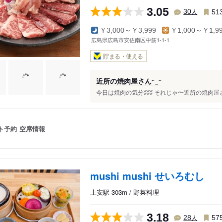
3.05
人
30
51
￥3,000～￥3,999
￥1,000～￥1,9
広島県広島市安佐南区中筋1-1-1
貯まる・使える
近所の焼肉屋さんᵔ ̫ ᵔ
今日は焼肉の気分ʬʬʬ それじゃ〜近所の焼肉屋さ
ト予約
空席情報
mushi mushi せいろむし
上安駅 303m / 野菜料理
3.18
人
28
57