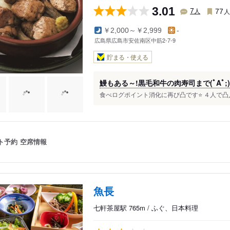
3.01
人
7
77
￥2,000～￥2,999
-
広島県広島市安佐南区中筋2-7-9
貯まる・使える
鰻もある～!黒毛和牛の肉寿司まで(ﾟAﾟ;)
食べログポイント消化に再び凸です⭐ ４人で凸入しま
ト予約
空席情報
魚長
七軒茶屋駅 765m / ふぐ、日本料理