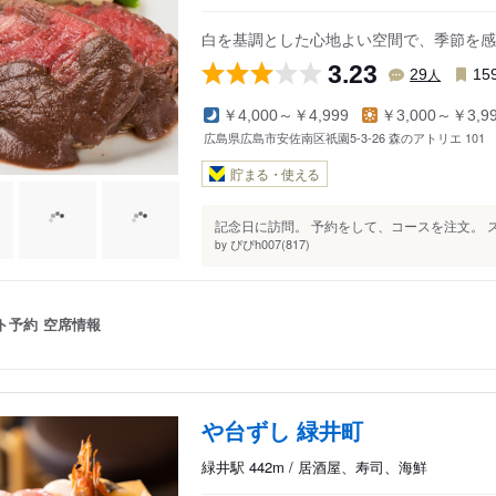
白を基調とした心地よい空間で、季節を感
3.23
人
29
15
￥4,000～￥4,999
￥3,000～￥3,9
広島県広島市安佐南区祇園5-3-26 森のアトリエ 101
貯まる・使える
記念日に訪問。 予約をして、コースを注文。 
ぴぴh007(817)
by
ト予約
空席情報
や台ずし 緑井町
緑井駅 442m / 居酒屋、寿司、海鮮