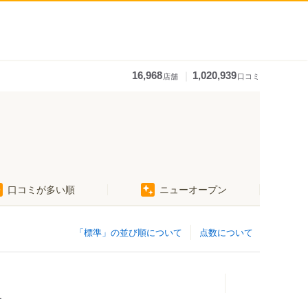
｜
16,968
1,020,939
店舗
口コミ
口コミが多い順
ニューオープン
「標準」の並び順について
点数について
チ