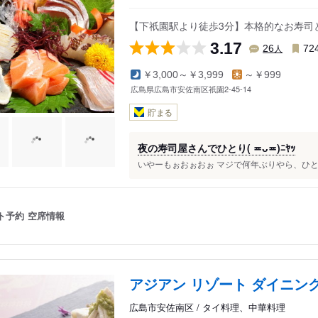
【下祇園駅より徒歩3分】本格的なお寿司
3.17
人
26
72
￥3,000～￥3,999
～￥999
広島県広島市安佐南区祇園2-45-14
貯まる
夜の寿司屋さんでひとり( ≖ᴗ≖​)ﾆﾔｯ
いやーもぉおぉおぉ マジで何年ぶりやら、ひとり
ト予約
空席情報
アジアン リゾート ダイニン
広島市安佐南区 / タイ料理、中華料理