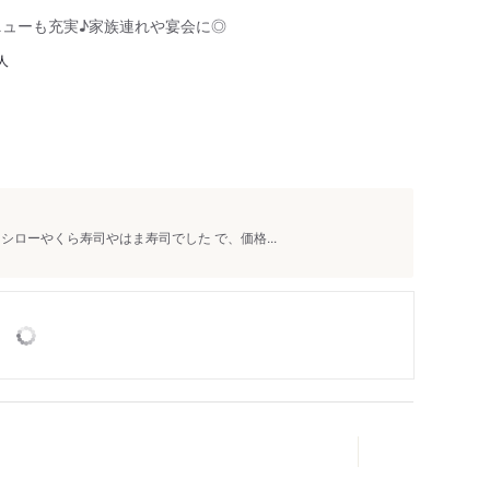
ニューも充実♪家族連れや宴会に◎
人
ローやくら寿司やはま寿司でした で、価格...