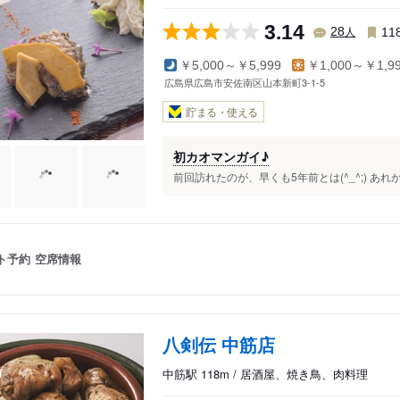
3.14
人
28
11
￥5,000～￥5,999
￥1,000～￥1,9
広島県広島市安佐南区山本新町3-1-5
貯まる・使える
初カオマンガイ♪
前回訪れたのが、早くも5年前とは(^_^;) あれ
ト予約
空席情報
八剣伝 中筋店
中筋駅 118m / 居酒屋、焼き鳥、肉料理