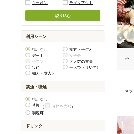
クーポン
テイクアウト
絞り込む
利用シーン
指定なし
家族・子供と
デート
女子会
合コン
大人数の宴会
接待
一人で入りやすい
知人・友人と
禁煙・喫煙
ネッ
指定なし
禁煙
分煙を含む
喫煙可
ドリンク