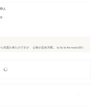
人
89
99
から何度か来たのですが、 公称が定休月曜...
fly to the moon(331)
by