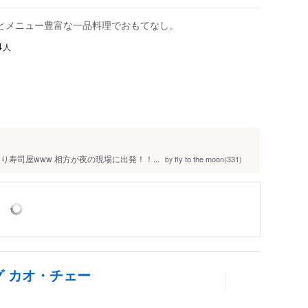
とメニュー豊富な一品料理でおもてなし。
人
4
寿司屋www 相方が夜の現場に出発！！...
fly to the moon(331)
by
グ カオ・チェー