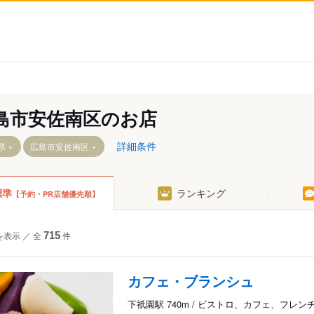
島市安佐南区のお店
詳細条件
県
広島市安佐南区
標準
ランキング
【予約・PR店舗優先順】
を表示
／
全
715
件
カフェ・ブランシュ
下祇園駅 740m / ビストロ、カフェ、フレン