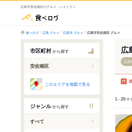
広島市安佐南区のグルメ・レストラン
食べログ
食べログ
広島 グルメ
広島市 グルメ
広島市安佐南区 グルメ
広
市区町村
から探す
広島
安佐南区
このエリアを地図で見る
相田
1
～
20
件
大塚西
ジャンル
から探す
大塚西町
大塚東
すべて
大塚東町