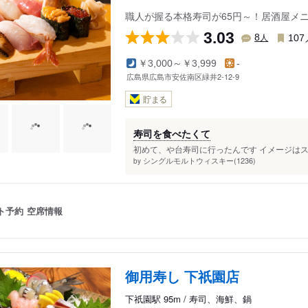
職人が握る本格寿司が65円～！居酒屋メ
3.03
人
8
107
￥3,000～￥3,999
-
広島県広島市安佐南区緑井2-12-9
貯まる
寿司を食べたくて
初めて、や台寿司に行ったんです イメージはスシ
シングルモルトウィスキー(1236)
by
ト予約
空席情報
御用寿し 下祇園店
下祇園駅 95m / 寿司、海鮮、鍋