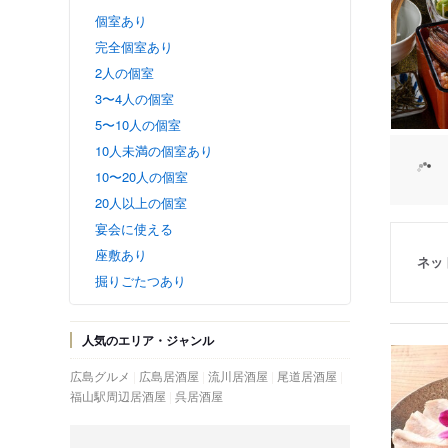
個室あり
完全個室あり
2人の個室
3〜4人の個室
5〜10人の個室
10人未満の個室あり
10〜20人の個室
20人以上の個室
宴会に使える
座敷あり
ネッ
掘りごたつあり
人気のエリア・ジャンル
広島グルメ
広島居酒屋
流川居酒屋
尾道居酒屋
福山駅周辺居酒屋
呉居酒屋