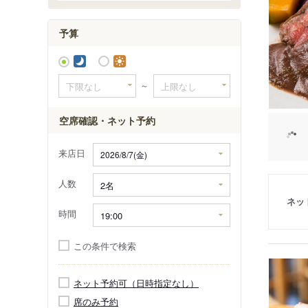
大町
大町西
予算
大町東
～
空席確認・ネット予約
来店日
人数
ネッ
時間
この条件で検索
ネット予約可（日時指定なし）
席のみ予約