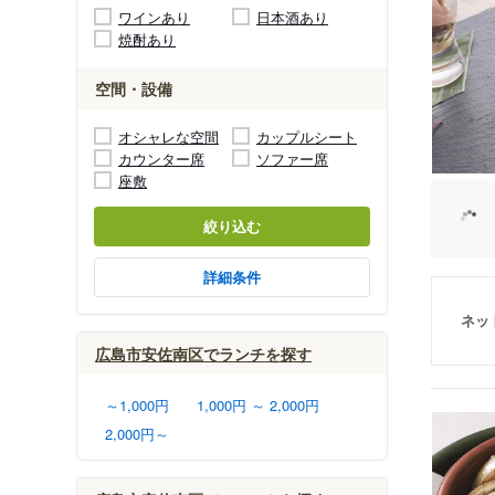
ワインあり
日本酒あり
焼酎あり
空間・設備
オシャレな空間
カップルシート
カウンター席
ソファー席
座敷
絞り込む
詳細条件
ネッ
広島市安佐南区でランチを探す
～1,000円
1,000円 ～ 2,000円
2,000円～