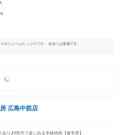
人
99
りボリュームたっぷりです。 会合には最適です。...
房 広島中筋店
スあり♪3世代で楽しめる本格焼肉【食辛房】