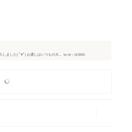
人
した( ﾟ∀ﾟ) お通しはいつもの大...
ゆ～汰(600)
by