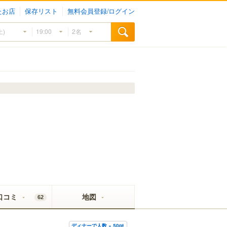
たお店
保存リスト
無料会員登録/ログイン
口コミ
地図
62
ディナーで人数 × 50pt