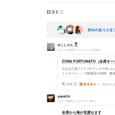
口コミ
？
好みのあう人を
みこしゃん
口コミ 4,652件
フォロワー 2,642人
ZONA FORTUNATO（全席
今日は三原ドライブ♪ ランチで伺ったのは
トゥナート）』 12時過ぎの訪問、事前
2023/01
？
134
yuko816
口コミ 932件
フォロワー 465人
全席から海が見渡せます