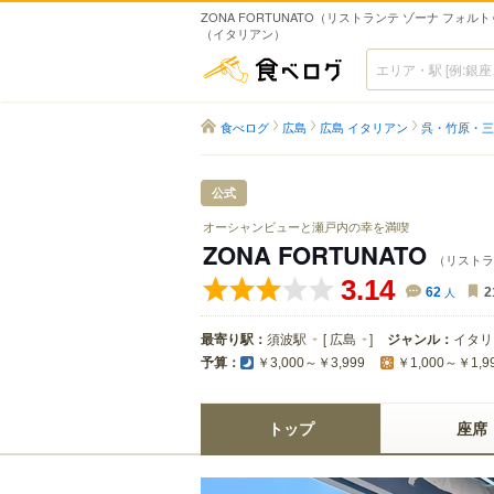
ZONA FORTUNATO（リストランテ ゾーナ フォルト
（イタリアン）
食べログ
食べログ
広島
広島 イタリアン
呉・竹原・三
公式
オーシャンビューと瀬戸内の幸を満喫
ZONA FORTUNATO
（リストラ
3.14
62
人
2
最寄り駅：
須波駅
[
広島
]
ジャンル：
イタリ
予算：
￥3,000～￥3,999
￥1,000～￥1,9
トップ
座席