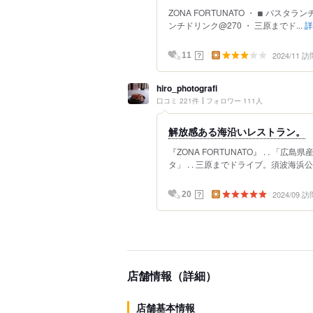
ZONA FORTUNATO ・ ◾︎ パスタ
ンチドリンク@270 ・ 三原までド...
詳
2024/11 訪
？
11
hiro_photografi
口コミ 221件
フォロワー 111人
解放感ある海沿いレストラン。
『ZONA FORTUNATO』 . . 
タ」 . . 三原までドライブ。須波海浜公
2024/09 訪
？
20
店舗情報（詳細）
店舗基本情報