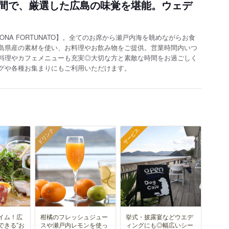
間で、厳選した広島の味覚を堪能。ウェデ
ONA FORTUNATO】。全てのお席から瀬戸内海を眺めながらお食
島県産の素材を使い、お料理やお飲み物をご提供。営業時間内いつ
料理やカフェメニューも充実◎大切な方と素敵な時間をお過ごしく
グや各種お集まりにもご利用いただけます。
ドリンク
サービス
イム！広
柑橘のフレッシュジュー
挙式・披露宴などウエデ
できる”お
スや瀬戸内レモンを使っ
ィングにも◎幅広いシー