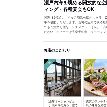
瀬戸内海を眺める開放的な空
ィング・各種宴会もOK
国道185号沿い、すなみ海浜公園内にある【Z
事を堪能いただけます。食材の宝庫である広
でもご注文可能なランチメニューほか、一品
ださい。ディナーは完全予約制。ウエディン
お店のこだわり
空間
料理
【全席オーシャンビュ
充実のランチタ
ー】瀬戸内の海を一望で
島の味覚を満喫