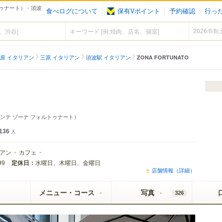
ゥナート） - 須波
食べログについて
保有Vポイント
予約確認
行っ
原 イタリアン
三原 イタリアン
須波駅 イタリアン
ZONA FORTUNATO
ンテ ゾーナ フォルトゥナート）
136
人
アン
カフェ
定休日：
水曜日、木曜日、金曜日
99
店舗情報（詳細）
メニュー・コース
写真
326