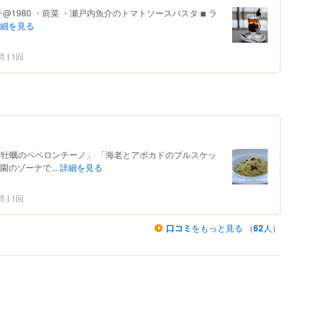
ランチ@1980 ・前菜 ・瀬戸内魚介のトマトソースパスタ ◾︎ ラ
細を見る
問
1回
「広島県産牡蠣のペペロンチーノ」 「海老とアボカドのブルスケッ
園のゾーナで...
詳細を見る
問
1回
口コミ
をもっと見る （
62
人）