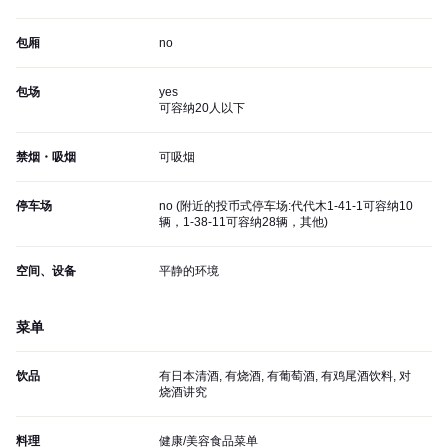
包厢
no
包场
yes
可容纳20人以下
禁烟・吸烟
可吸烟
停车场
no (
附近的投币式停车场:代代木1-41-1可容纳10
辆，1-38-11可容纳28辆，其他
)
空间、设备
平静的环境
菜单
饮品
有日本清酒, 有烧酒, 有葡萄酒, 有鸡尾酒饮料, 对
烧酒讲究
料理
健康/美容食品菜单