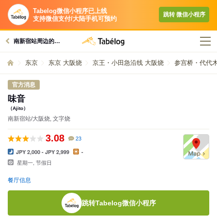
Tabelog微信小程序已上线
跳转​ 微信小程序​
支持微信支付/大陆手机可预约
南新宿站周边的美食
东京
东京 大阪烧
京王・小田急沿线 大阪烧
参宫桥・代代木
官方消息
味音
（Ajito）
南新宿站/大阪烧, 文字烧
3.08
23
JPY 2,000 - JPY 2,999
-
星期一, 节假日
餐厅信息
跳转Tabelog微信小程序