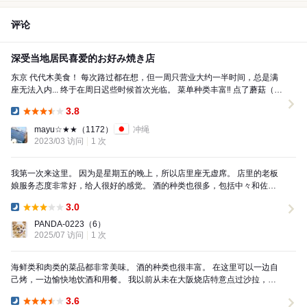
评论
深受当地居民喜爱的お好み焼き店
东京 代代木美食！ 每次路过都在想，但一周只营业大约一半时间，总是满
座无法入内... 终于在周日迟些时候首次光临。 菜单种类丰富‼︎ 点了蘑菇（黄
油）和鱿鱼蛋。 店内也很安静，于是...
3.8
Dinner:
mayu☆★★
（1172）
冲绳
2023/03 访问
1 次
我第一次来这里。 因为是星期五的晚上，所以店里座无虚席。 店里的老板
娘服务态度非常好，给人很好的感觉。 酒的种类也很多，包括中々和佐
藤。 既然来了，就让他们帮我保留了一瓶酒。
3.0
Dinner:
PANDA-0223
（6）
2025/07 访问
1 次
海鲜类和肉类的菜品都非常美味。 酒的种类也很丰富。 在这里可以一边自
己烤，一边愉快地饮酒和用餐。 我以前从未在大阪烧店特意点过沙拉，但
菠菜沙拉虽然简单，却让我感到非常惊喜。
3.6