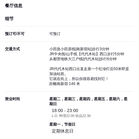
餐厅信息
细节
预订可/不可
可预订
交通方式
小田急小田原线[南新宿站]步行3分钟
JR中央线/山手线【代代木站】西口步行5分钟
从都营地铁大江户线[代代木站]步行6分钟
JR代代木站西口出直走第一个红绿灯后50米即是
加油站前。
它就在街上，所以你很容易找到它！
距離南新宿 146 米
营业时间
星期二，星期三，星期四，星期五，星期六，星
期日
18:00 - 23:00
L.O. 料理22:00 饮品22:30
星期一，节假日
定期休息日