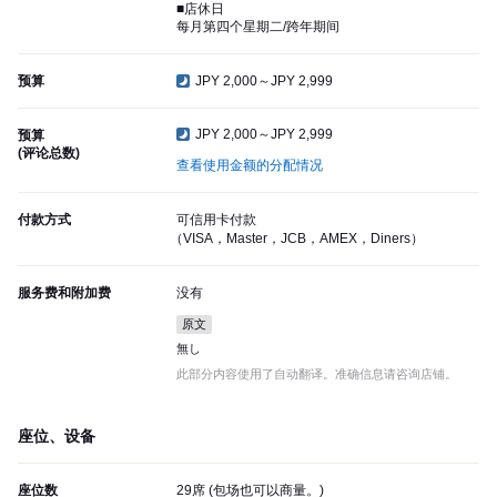
■店休日
每月第四个星期二/跨年期间
预算
JPY 2,000～JPY 2,999
JPY 2,000～JPY 2,999
预算
(评论总数)
查看使用金额的分配情况
付款方式
可信用卡付款
（VISA，Master，JCB，AMEX，Diners）
服务费和附加费
没有
原文
無し
此部分内容使用了自动翻译。准确信息请咨询店铺。
座位、设备
座位数
29席 (包场也可以商量。)