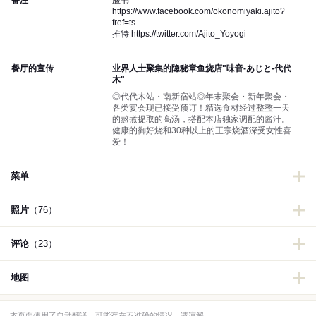
备注
脸书
https://www.facebook.com/okonomiyaki.ajito?
fref=ts
推特 https://twitter.com/Ajito_Yoyogi
餐厅的宣传
业界人士聚集的隐秘章鱼烧店"味音-あじと-代代
木"
◎代代木站・南新宿站◎年末聚会・新年聚会・
各类宴会现已接受预订！精选食材经过整整一天
的熬煮提取的高汤，搭配本店独家调配的酱汁。
健康的御好烧和30种以上的正宗烧酒深受女性喜
爱！
菜单
照片
（76）
评论
（23）
地图
本页面使用了自动翻译，可能存在不准确的情况，请谅解。