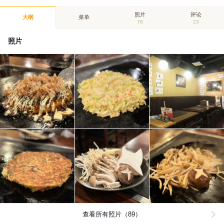
照片
评论
大纲
菜单
76
23
照片
查看所有照片（89）