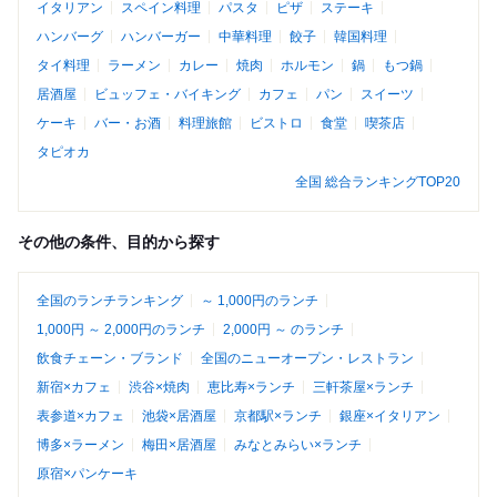
イタリアン
スペイン料理
パスタ
ピザ
ステーキ
ハンバーグ
ハンバーガー
中華料理
餃子
韓国料理
タイ料理
ラーメン
カレー
焼肉
ホルモン
鍋
もつ鍋
居酒屋
ビュッフェ・バイキング
カフェ
パン
スイーツ
ケーキ
バー・お酒
料理旅館
ビストロ
食堂
喫茶店
タピオカ
全国 総合ランキングTOP20
その他の条件、目的から探す
全国のランチランキング
～ 1,000円のランチ
1,000円 ～ 2,000円のランチ
2,000円 ～ のランチ
飲食チェーン・ブランド
全国のニューオープン・レストラン
新宿×カフェ
渋谷×焼肉
恵比寿×ランチ
三軒茶屋×ランチ
表参道×カフェ
池袋×居酒屋
京都駅×ランチ
銀座×イタリアン
博多×ラーメン
梅田×居酒屋
みなとみらい×ランチ
原宿×パンケーキ