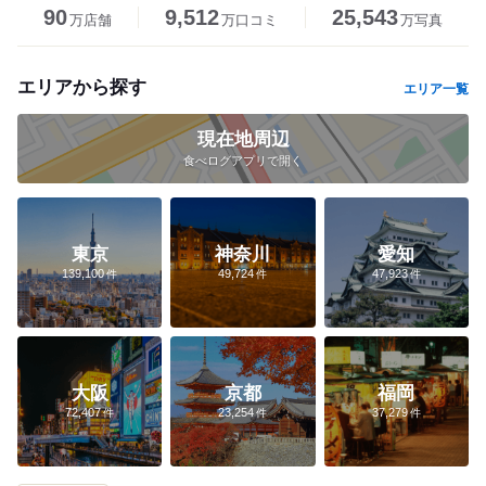
90
9,512
25,543
万店舗
万口コミ
万写真
エリアから探す
エリア一覧
現在地周辺
食べログアプリで開く
東京
神奈川
愛知
139,100
49,724
47,923
大阪
京都
福岡
72,407
23,254
37,279