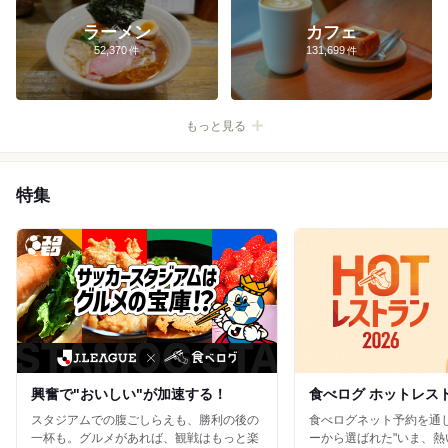
表参道×ランチ
新宿×ラーメン
池袋×焼肉
六本木×ランチ
ラーメン
カフェ
神保町×カレー
新宿×焼肉
池袋×ラーメン
鎌倉×ランチ
52,370
131,699
銀座×寿司
新宿×居酒屋
渋谷×ランチ
池袋×ランチ
北海道
青森
秋田
山形
岩手
宮城
福島
特集
茨城
栃木
群馬
埼玉
千葉
東京
神奈川
新潟
富山
石川
福井
山梨
長野
岐阜
静岡
愛知
興奮で"おいしい"が加速する！
食べログ ホットレストラ
三重
スタジアムでの腹ごしらえも、勝利の後の
食べログネット予約を通
一杯も。グルメがあれば、観戦はもっと楽
ーから選ばれた"いま、