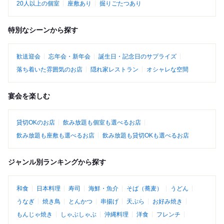
20人以上の個室
座敷あり
掘りごたつあり
特別なシーンから探す
歓送迎会
忘年会・新年会
誕生日・記念日のサプライズ
落ち着いた雰囲気のお店
隠れ家レストラン
オシャレな空間
宴会を楽しむ
貸切OKのお店
飲み放題も個室も選べるお店
飲み放題も座敷も選べるお店
飲み放題も貸切OKも選べるお店
ジャンル別ランキングから探す
和食
日本料理
寿司
海鮮・魚介
そば（蕎麦）
うどん
うなぎ
焼き鳥
とんかつ
串揚げ
天ぷら
お好み焼き
もんじゃ焼き
しゃぶしゃぶ
沖縄料理
洋食
フレンチ