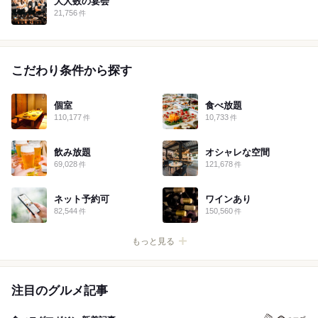
大人数の宴会
21,756
件
こだわり条件から探す
個室
食べ放題
110,177
10,733
件
件
飲み放題
オシャレな空間
69,028
121,678
件
件
ネット予約可
ワインあり
82,544
150,560
件
件
注目のグルメ記事