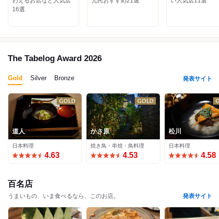
わえるお店など人気店
元民おすすめ21選
い人気店11選
16選
The Tabelog Award 2026
Gold
Silver
Bronze
発表サイト
道人
かさ原
松川
日本料理
焼き鳥・串焼・鳥料理
日本料理
4.63
4.53
4.58
百名店
うまいもの、いま食べるなら、このお店。
発表サイト
きう
すゝき野 鮨金
料理 川口
未在
肉屋 田中
焼肉政ちゃん