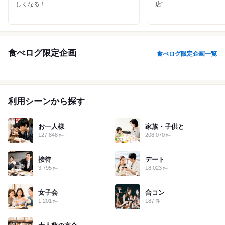
しくなる！
店"
滋賀
京都
大阪
兵庫
奈良
和歌山
食べログ限定企画
食べログ限定企画一覧
鳥取
島根
岡山
広島
山口
徳島
香川
愛媛
高知
利用シーンから探す
福岡
佐賀
長崎
熊本
大分
宮崎
鹿児島
沖縄
お一人様
家族・子供と
127,848
208,070
件
件
接待
デート
3,795
18,023
件
件
女子会
合コン
1,201
187
件
件