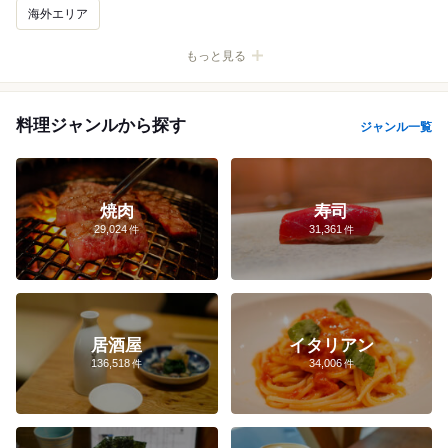
海外エリア
新宿
渋谷
池袋
銀座
表参道
浅草
吉祥寺
上野
料理ジャンルから探す
ジャンル一覧
恵比寿
有楽町
原宿
築地
秋葉原
品川
六本木
新橋
日本橋
代官山
麻布十番
飯田橋
中目黒
五反田
東京
自由が丘
丸の内
御茶ノ水
神楽坂
下北沢
焼肉
寿司
29,024
31,361
梅田
難波
京都
大宮
名古屋
すすきの
天神
横浜
桜木町
みなとみらい
元町・中華街
居酒屋
イタリアン
136,518
34,006
新宿×ランチ
渋谷×ラーメン
渋谷×居酒屋
銀座×ランチ