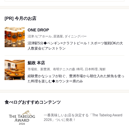
[PR] 今月のお店
ONE DROP
沼津 /ビアホール､居酒屋､ダイニングバー
沼津駅5分◆ペンギン×クラフトビール！スポーツ観戦OKの大
人数宴会ビアレストラン
鮨政 本店
市場前、新豊洲、有明テニスの森 /寿司､日本料理､海鮮
経験豊かなシェフが紡ぐ、豊洲市場から朝仕入れた鮮魚を使っ
た料理を楽しむ◆カウンター席のみ
食べログおすすめコンテンツ
一番美味しいお店を決定する「The Tabelog Award
2026」ついに発表！