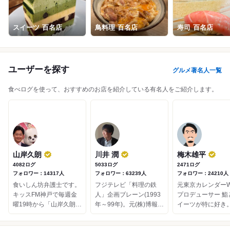
寿司
寿司
日本料理
日本料理
肉料理
焼肉
4.37
3.88
4.27
4.27
4.41
3.85
スイーツ
百名店
鳥料理
百名店
寿司
百名店
ユーザーを探す
グルメ著名人一覧
食べログを使って、おすすめのお店を紹介している有名人をご紹介します。
山岸久朗
川井 潤
梅木雄平
4082ログ
5033ログ
2471ログ
フォロワー：14317人
フォロワー：63239人
フォロワー：24210人
食いしん坊弁護士です。
フジテレビ「料理の鉄
元東京カレンダーW
キッスFM神戸で毎週金
人」企画ブレーン(1993
プロデューサー 鮨とス
曜19時から「山岸久朗の
年～99年)。元(株)博報
イーツが特に好き。 
コレってどうなんです
堂。 現在は、渋谷区
インが飲めないが
か！？」のサウンドクル
CFO（Chief Food Offic...
ーとディケムが好