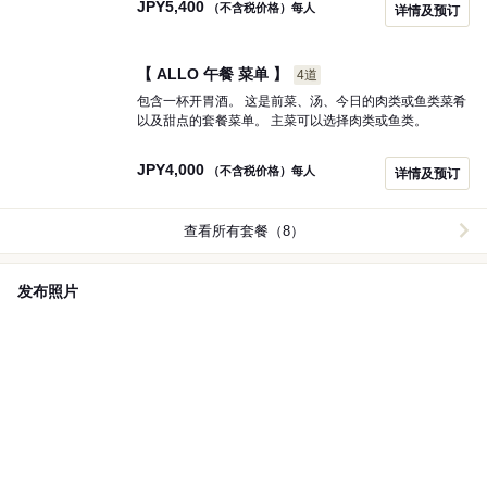
JPY
5,400
（不含税价格）每人
详情及预订
如有需要，请在一周前致电店铺预约。
【 ALLO 午餐 菜单 】
4道
包含一杯开胃酒。 这是前菜、汤、今日的肉类或鱼类菜肴
以及甜点的套餐菜单。 主菜可以选择肉类或鱼类。
JPY
4,000
（不含税价格）每人
详情及预订
查看所有套餐（8）
发布照片