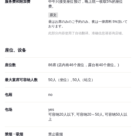
服务费和附加费
中午只接受座位预订，晚上统一收取5%的座位
费。
原文
昼はお席のみのご予約のみ、夜は一律席料 5%頂いて
おります。
此部分内容使用了自动翻译。准确信息请咨询店铺。
座位、设备
座位数
86席 (店内有46个座位，露台有40个座位。)
最大宴席可容纳人数
50人（坐位）, 50人（站立）
包厢
no
包场
yes
可容纳20人以下, 可容纳20～50人, 可容纳50人以
上
禁烟・吸烟
禁止吸烟