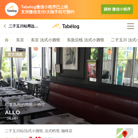
Tabelog微信小程序已上线
跳转​ 微信小程序​
支持微信支付/大陆手机可预约
二子玉川站周边的美食
东京
东京 法式小酒馆
东急沿线 法式小酒馆
二子玉川 法式
官方消息
巴黎氛围的独栋小酒馆
ALLO
（ALLO）
二子玉川站/法式小酒馆, 法式料理, 咖啡店