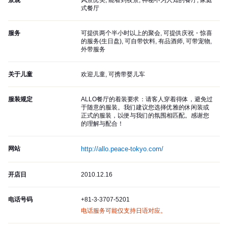
景观
风景优美, 能看到夜景, 神秘不为人知的餐厅, 家庭
式餐厅
服务
可提供两个半小时以上的聚会, 可提供庆祝・惊喜
的服务(生日盘), 可自带饮料, 有品酒师, 可带宠物,
外带服务
关于儿童
欢迎儿童, 可携带婴儿车
服装规定
ALLO餐厅的着装要求：请客人穿着得体，避免过
于随意的服装。我们建议您选择优雅的休闲装或
正式的服装，以便与我们的氛围相匹配。感谢您
的理解与配合！
网站
http://allo.peace-tokyo.com/
开店日
2010.12.16
电话号码
+81-3-3707-5201
电话服务可能仅支持日语对应。