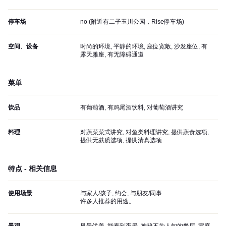
停车场
no (
附近有二子玉川公园，Rise停车场
)
空间、设备
时尚的环境, 平静的环境, 座位宽敞, 沙发座位, 有
露天雅座, 有无障碍通道
菜单
饮品
有葡萄酒, 有鸡尾酒饮料, 对葡萄酒讲究
料理
对蔬菜菜式讲究, 对鱼类料理讲究, 提供蔬食选项,
提供无麸质选项, 提供清真选项
特点 - 相关信息
使用场景
与家人/孩子, 约会, 与朋友/同事
许多人推荐的用途。