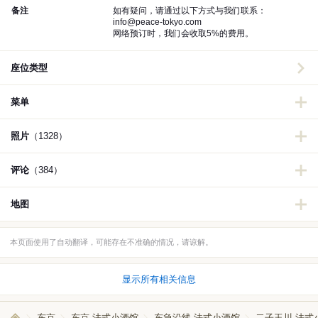
备注
如有疑问，请通过以下方式与我们联系：
info@peace-tokyo.com
网络预订时，我们会收取5%的费用。
座位类型
菜单
照片
（1328）
评论
（384）
地图
本页面使用了自动翻译，可能存在不准确的情况，请谅解。
显示所有相关信息
东京
东京 法式小酒馆
东急沿线 法式小酒馆
二子玉川 法式