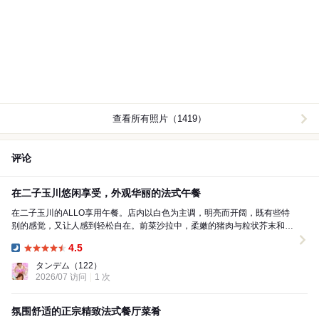
查看所有照片（1419）
评论
在二子玉川悠闲享受，外观华丽的法式午餐
在二子玉川的ALLO享用午餐。店内以白色为主调，明亮而开阔，既有些特
别的感觉，又让人感到轻松自在。前菜沙拉中，柔嫩的猪肉与粒状芥末和紫
甘蓝的酸味相得益彰，带来清爽的开端。南瓜汤浓郁...
4.5
Dinner:
タンデム
（122）
2026/07 访问
1 次
氛围舒适的正宗精致法式餐厅菜肴