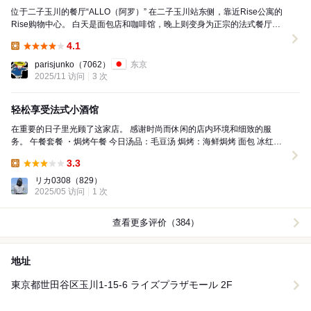
位于二子玉川的餐厅“ALLO（阿罗）” 在二子玉川站东侧，靠近Rise公寓的
Rise购物中心。 白天是面包店和咖啡馆，晚上则变身为正宗的法式餐厅。
大镜子和法国画作，充满了巴黎的餐...
4.1
Lunch:
parisjunko
（7062）
东京
2025/11 访问
3 次
轻松享受法式小酒馆
在重要的日子里光顾了这家店。 感谢时尚而休闲的店内环境和细致的服
务。 午餐套餐 ・焗烤午餐 今日汤品：毛豆汤 焗烤：海鲜焗烤 面包 冰红茶
※意面或焗烤每日更换 ＋500日元 甜点...
3.3
Lunch:
リカ0308
（829）
2025/05 访问
1 次
查看更多评价（384）
地址
東京都世田谷区玉川1-15-6 ライズプラザモール 2F