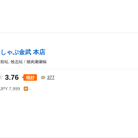
しゃぶ金武 本店
前站, 牧志站 / 猪肉涮涮锅
3.76
很好
377
JPY 7,999
-