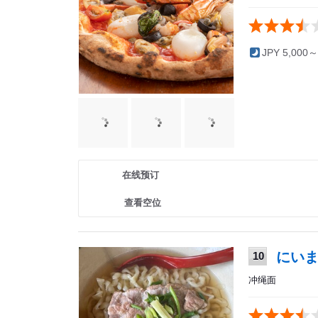
JPY 5,000～
在线预订
查看空位
にい
10
冲绳面