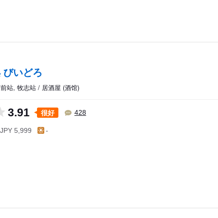
 びいどろ
站, 牧志站 / 居酒屋 (酒馆)
3.91
很好
428
JPY 5,999
-