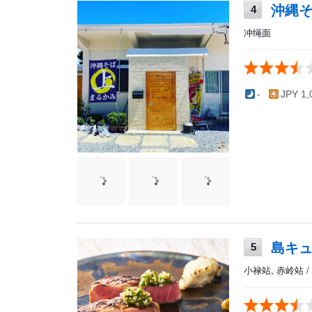
沖縄そ
4
冲绳面
-
JPY 1
島キュ
5
小禄站, 赤岭站 