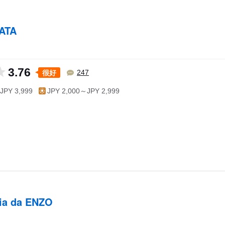
ATA
3.76
很好
247
JPY 3,999
JPY 2,000～JPY 2,999
ria da ENZO