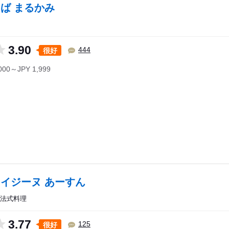
ば まるかみ
3.90
很好
444
,000～JPY 1,999
イジーヌ あーすん
/ 法式料理
3.77
很好
125