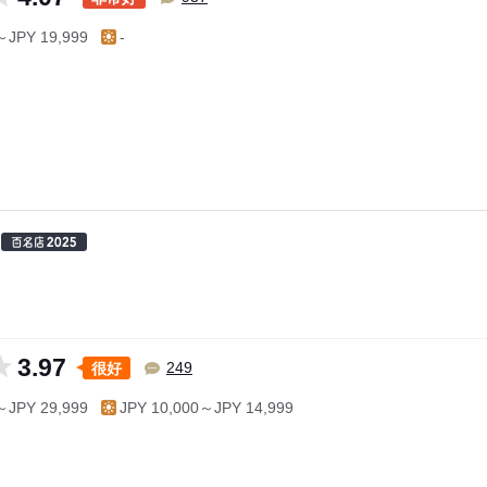
～JPY 19,999
-
3.97
很好
249
～JPY 29,999
JPY 10,000～JPY 14,999