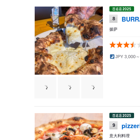
BURR
8
披萨
JPY 3,000～
pizze
9
意大利料理