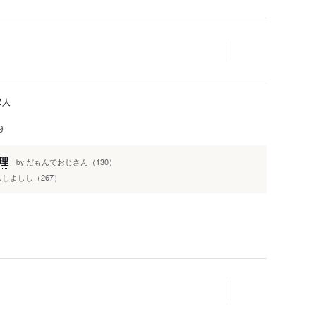
人
2
9
理
だもんでおじさん（130）
by
ししよしし（267）