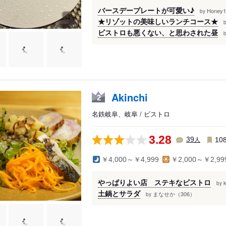
バースデープレートが可愛い♪
Honey
by
★リゾットの美味しいランチコース★
ビストロも悪くない、と思わされた昼
Akinchi
2
名鉄岐阜、岐阜 / ビストロ
3.28
人
39
10
￥4,000～￥4,999
￥2,000～￥2,99
やっぱりよい店 ステキなビストロ
by
土鍋とサラダ
まなせか（306）
by