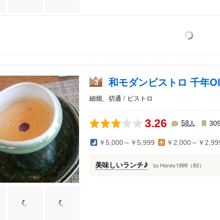
和モダンビストロ 千年Oli
3
細畑、切通 / ビストロ
3.26
人
58
30
￥5,000～￥5,999
￥2,000～￥2,99
垣・揖斐川
・郡上
美味しいランチ♪
Honey1999（83）
by
恵那・中津川
騨・下呂・白川