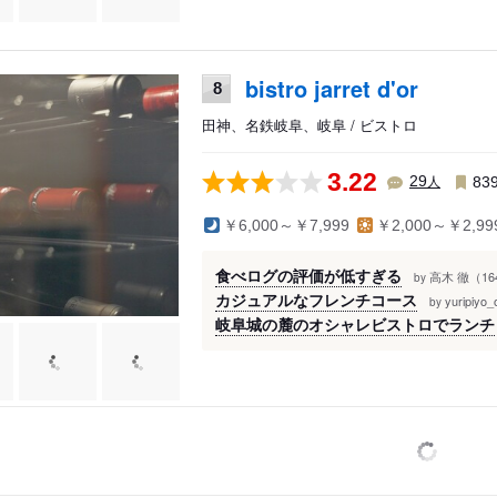
bistro jarret d'or
8
田神、名鉄岐阜、岐阜 / ビストロ
3.22
人
29
83
￥6,000～￥7,999
￥2,000～￥2,99
食べログの評価が低すぎる
高木 徹（16
by
カジュアルなフレンチコース
yuripiy
by
岐阜城の麓のオシャレビストロでランチ