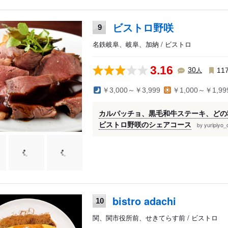
ビストロ野咲
9
名鉄岐阜、岐阜、加納 / ビストロ
3.16
人
30
11
￥3,000～￥3,999
￥1,000～￥1,99
カルパッチョ、黒毛和牛ステーキ、どの
ビストロ野咲のシェアコース
yuripiy
by
bistro adachi
10
関、関市役所前、せきてらす前 / ビストロ