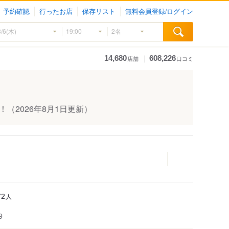
予約確認
行ったお店
保存リスト
無料会員登録/ログイン
｜
14,680
608,226
店舗
口コミ
！
（2026年8月1日更新）
人
72
9