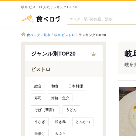
岐阜 ビストロ 人気ランキングTOP20
食べログ
食べログ
岐阜
岐阜 ビストロ
ランキングTOP20
岐
ジャンル別TOP20
岐阜
ビストロ
総合
和食
日本料理
寿司
海鮮・魚介
そば（蕎麦）
うどん
うなぎ
焼き鳥
とんかつ
串揚げ
天ぷら