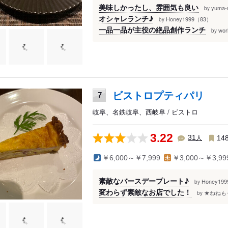
美味しかったし、雰囲気も良い
yuma
by
オシャレランチ♪
Honey1999（83）
by
一品一品が主役の絶品創作ランチ
wo
by
ビストロプティパリ
7
岐阜、名鉄岐阜、西岐阜 / ビストロ
3.22
人
31
14
￥6,000～￥7,999
￥3,000～￥3,99
素敵なバースデープレート♪
Honey19
by
変わらず素敵なお店でした！
★ねねも
by