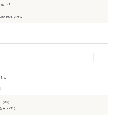
-ma（47）
rld811371（290）
人
81
9
99（83）
も★（991）