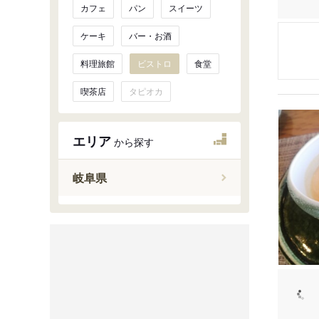
カフェ
パン
スイーツ
ケーキ
バー・お酒
料理旅館
ビストロ
食堂
喫茶店
タピオカ
エリア
から探す
岐阜県
岐阜・大
美濃加茂
多治見・
高山・飛