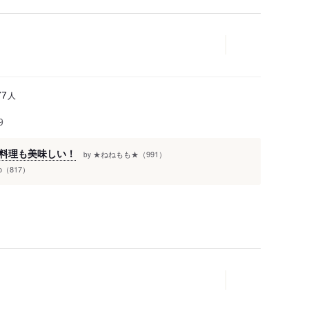
人
77
9
料理も美味しい！
★ねねもも★（991）
by
o_o（817）