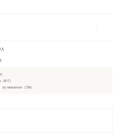
人
9
9
4）
o_o（817）
reesannnn（736）
by