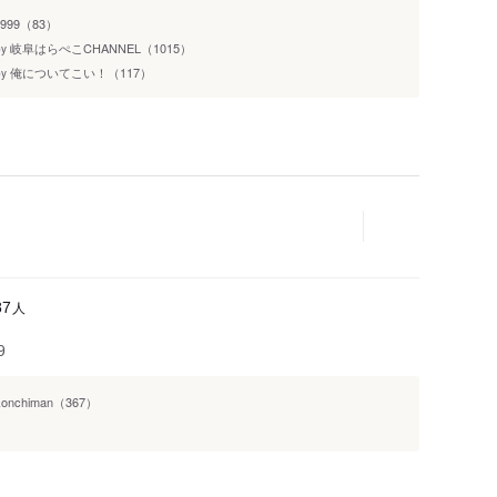
1999（83）
岐阜はらぺこCHANNEL（1015）
by
俺についてこい！（117）
by
人
87
9
konchiman（367）