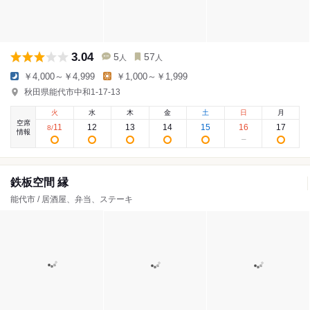
3.04
5
57
人
人
￥4,000～￥4,999
￥1,000～￥1,999
秋田県能代市中和1-17-13
火
水
木
金
土
日
月
空席
11
12
13
14
15
16
17
8
/
情報
鉄板空間 縁
能代市 / 居酒屋、弁当、ステーキ