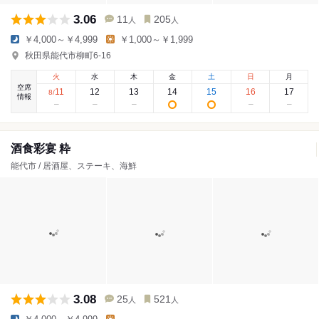
3.06
11
205
人
人
￥4,000～￥4,999
￥1,000～￥1,999
秋田県能代市柳町6-16
火
水
木
金
土
日
月
空席
11
12
13
14
15
16
17
8
/
情報
酒食彩宴 粋
能代市 / 居酒屋、ステーキ、海鮮
3.08
25
521
人
人