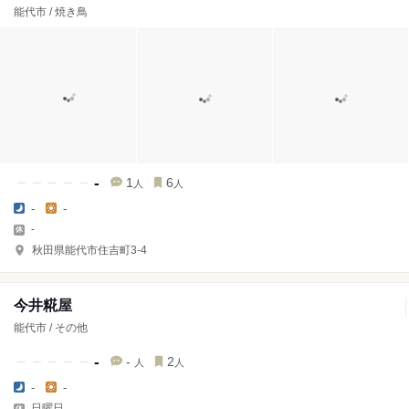
能代市 / 焼き鳥
-
1
6
人
人
-
-
-
秋田県能代市住吉町3-4
今井糀屋
能代市 / その他
-
-
2
人
人
-
-
日曜日