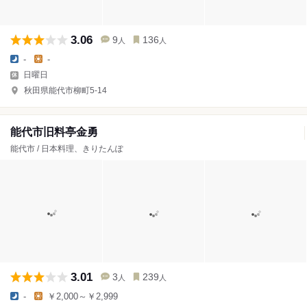
3.06
9
136
人
人
-
-
日曜日
秋田県能代市柳町5-14
能代市旧料亭金勇
能代市 / 日本料理、きりたんぽ
3.01
3
239
人
人
-
￥2,000～￥2,999