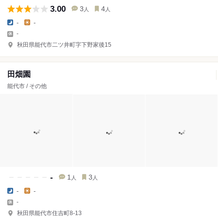
3.00
3
4
人
人
-
-
-
秋田県能代市二ツ井町字下野家後15
田畑園
能代市 / その他
-
1
3
人
人
-
-
-
秋田県能代市住吉町8-13