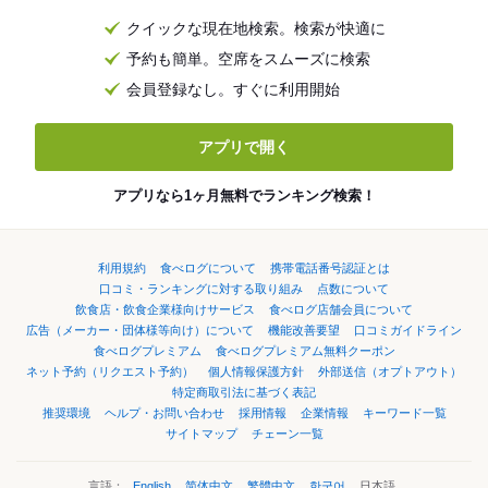
クイックな現在地検索。検索が快適に
予約も簡単。空席をスムーズに検索
会員登録なし。すぐに利用開始
アプリで開く
アプリなら1ヶ月無料でランキング検索！
利用規約
食べログについて
携帯電話番号認証とは
口コミ・ランキングに対する取り組み
点数について
飲食店・飲食企業様向けサービス
食べログ店舗会員について
広告（メーカー・団体様等向け）について
機能改善要望
口コミガイドライン
食べログプレミアム
食べログプレミアム無料クーポン
ネット予約（リクエスト予約）
個人情報保護方針
外部送信（オプトアウト）
特定商取引法に基づく表記
推奨環境
ヘルプ・お問い合わせ
採用情報
企業情報
キーワード一覧
サイトマップ
チェーン一覧
言語：
English
简体中文
繁體中文
한국어
日本語