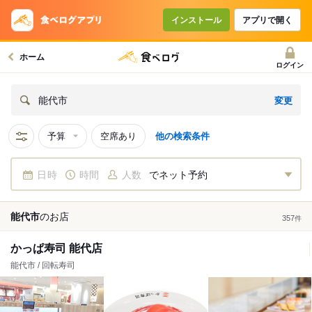
インストール
アプリで開く
ホーム
ログイン
変更
能代市
予算
空席あり
他の検索条件
日時
時間
人数
でネット予約
能代市
の
お店
357
件
かっぱ寿司 能代店
能代市 / 回転寿司