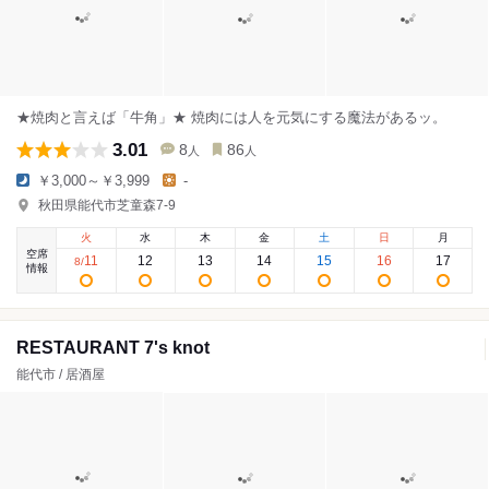
★焼肉と言えば「牛角」★ 焼肉には人を元気にする魔法があるッ。
3.01
8
86
人
人
￥3,000～￥3,999
-
秋田県能代市芝童森7-9
火
水
木
金
土
日
月
空席
11
12
13
14
15
16
17
8
/
情報
RESTAURANT 7's knot
能代市 / 居酒屋