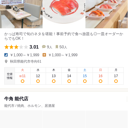
かっぱ寿司で旬のネタを堪能！事前予約で食べ放題も◎一皿オーダーか
らでもOK！
3.01
9
50
人
人
￥1,000～￥1,999
￥1,000～￥1,999
秋田県能代市寺向61
火
水
木
金
土
日
月
空席
11
12
13
14
15
16
17
8
/
情報
牛角 能代店
能代市 / 焼肉、ホルモン、居酒屋