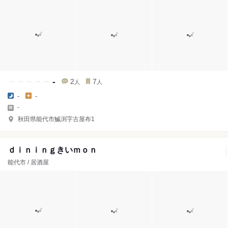
-
2
7
人
人
-
-
-
秋田県能代市鰄渕字古屋布1
ｄｉｎｉｎｇきいｍｏｎ
能代市 / 居酒屋