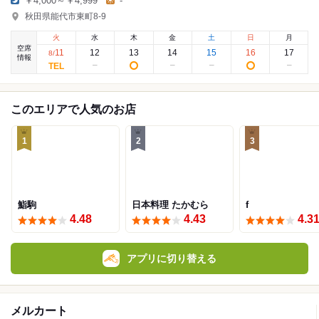
￥4,000～￥4,999
-
秋田県能代市東町8-9
火
水
木
金
土
日
月
空席
11
12
13
14
15
16
17
8
/
情報
このエリアで人気のお店
1
2
3
鮨駒
日本料理 たかむら
f
4.48
4.43
4.3
アプリに切り替える
メルカート