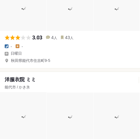
3.03
4
43
人
人
-
-
日曜日
秋田県能代市住吉町9-5
洋服衣院 ミミ
能代市 / かき氷