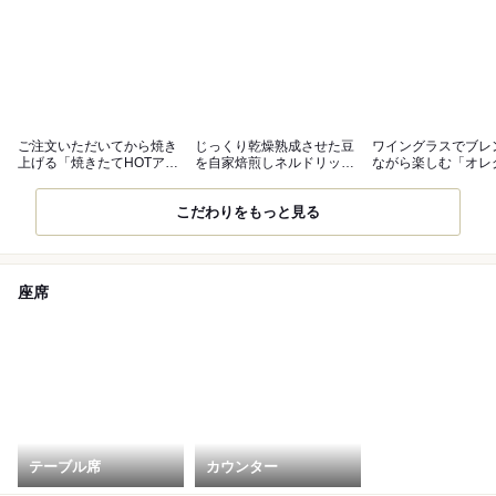
ご注文いただいてから焼き
じっくり乾燥熟成させた豆
ワイングラスでブレ
上げる「焼きたてHOTアッ
を自家焙煎しネルドリップ
ながら楽しむ「オレ
プルパイ」
いたします
セ」
こだわりをもっと見る
座席
テーブル席
カウンター