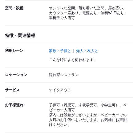
空間・設備
オシャレな空間、落ち着いた空間、席が広い、
カウンター席あり、電源あり、無料Wi-Fiあり、
車椅子で入店可
特徴・関連情報
利用シーン
家族・子供と
知人・友人と
こんな時によく使われます。
ロケーション
隠れ家レストラン
サービス
テイクアウト
お子様連れ
子供可（乳児可、未就学児可、小学生可）、ベ
ビーカー入店可
店内には段差がございますが、ベビーカーでの
入店のお手伝いをいたします。お気軽にお声掛
けください。