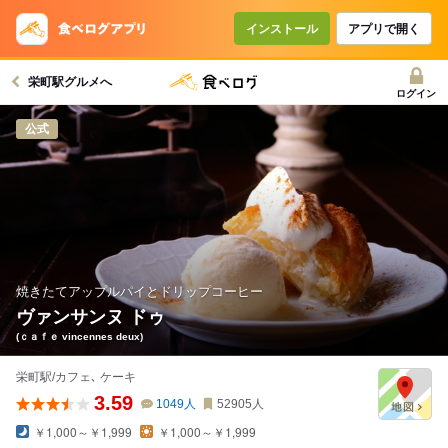
インストール
アプリで開く
栄町駅グルメへ
ログイン
公式
焼きたてアップルパイとドリップコーヒー
ヴァンサンヌ ドゥ
(ｃａｆｅ vincennes deux)
栄町駅/カフェ､ ケーキ
3.59
1049
人
52905
人
￥1,000～￥1,999
￥1,000～￥1,999