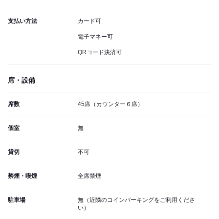
支払い方法
カード可
電子マネー可
QRコード決済可
席・設備
席数
45席（カウンター６席）
個室
無
貸切
不可
禁煙・喫煙
全席禁煙
駐車場
無（近隣のコインパーキングをご利用くださ
い）