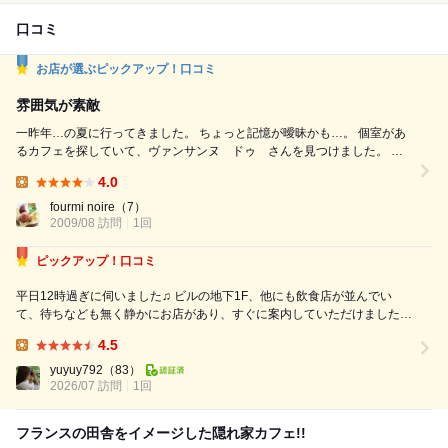
口コミ
お店が選ぶピックアップ！口コミ
雰囲気が素敵
一昨年…の夏に行ってきました。 ちょっと記憶が曖昧かも…。 個室があ
るカフェを探していて、ヴァンサンヌ ドゥ さんを見つけました。 カ
ウンターに煉瓦造りに…と、照明も暗めで落ち着いた雰囲気でした。 ６
4.0
名で個室を使いましたが、大きな四角い机に広々とした室内で、 ちゃん
Lunch:
と扉も閉めていただけたので、人目を気にせずゆっくりとした時間を過ご
fourmi noire
（7）
2009/08 訪問
1回
すことが出来ました。 照明も暗めで、暖炉みたいな...
ピックアップ！口コミ
平日12時過ぎに伺いました♫ ビルの地下1F、他にも飲食店が並んでい
て、待ちなども無く静かにお店があり、すぐに案内していただけました
(^^) お店の中にはお客さんも数名いる様子でしたが、混雑している感じは
4.5
全くありませんでした。入り口を入って奥へ進む中で待ち合い席のような
Lunch:
椅子がいくつかあったので、...
yuyuy792
（83）
2026/07 訪問
1回
フランスの田舎をイメージした隠れ家カフェ!!