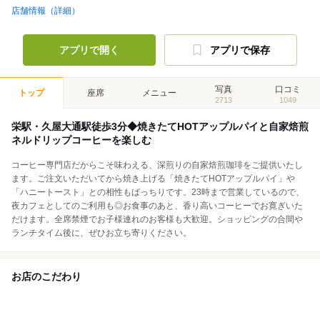
店舗情報（詳細）
アプリで開く
アプリで保存
写真
口コミ
トップ
座席
メニュー
2713
1049
栄駅・久屋大通駅徒歩3分◆焼きたてHOTアップルパイと自家焙煎
ネルドリップコーヒーを楽しむ
コーヒー専門店だからこそ味わえる、深煎りの自家焙煎珈琲をご提供いたし
ます。ご注文いただいてから焼き上げる「焼きたてHOTアップルパイ」や
「ハニートースト」との相性もばっちりです。23時まで営業しているので、
夜カフェとしてのご利用も◎お食事のあと、香り高いコーヒーでお寛ぎいた
だけます。全席禁煙でお子様連れのお客様も大歓迎。ショッピングの合間や
ランチタイム後に、ぜひお立ち寄りください。
お店のこだわり