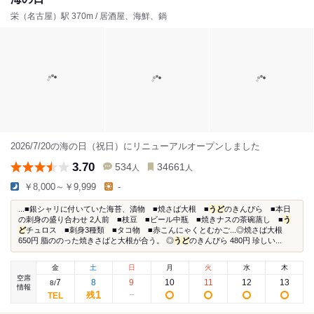
栄（名古屋）駅 370m / 居酒屋、海鮮、鍋
2026/7/20の海の日（祝日）にリニューアルオープンしました
3.70
534
34661
人
人
￥8,000～￥9,999
-
...■銀シャリに付いていた海苔、漬物 ■焼さば大根 ■
うど
のきんぴら ■本日
の刺身の盛り合わせ 2人前 ■枝豆 ■ビール中瓶 ■焼きナスの茶碗蒸し ■
う
ど
チュロス ■刺身3種類 ■タコ物 ■赤こんにゃくとむかご...◎焼さば大根
650円 脂ののった焼きさばと大根が合う。 ◎
うど
のきんぴら 480円 珍しい...
金
土
日
月
火
水
木
空席
7
8
9
10
11
12
13
8
/
情報
1
残