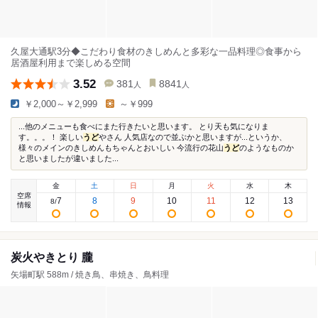
久屋大通駅3分◆こだわり食材のきしめんと多彩な一品料理◎食事から
居酒屋利用まで楽しめる空間
3.52
381
8841
人
人
￥2,000～￥2,999
～￥999
...他のメニューも食べにまた行きたいと思います。 とり天も気になりま
す。。。！ 楽しい
うど
やさん 人気店なので並ぶかと思いますが...というか、
様々のメインのきしめんもちゃんとおいしい 今流行の花山
うど
のようなものか
と思いましたが違いました...
金
土
日
月
火
水
木
空席
7
8
9
10
11
12
13
8
/
情報
炭火やきとり 朧
矢場町駅 588m / 焼き鳥、串焼き、鳥料理