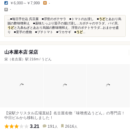
￥6,000～￥7,999
-
-
...■毎日手仕込 呉豆腐 ■浮世のポテサラ ■トマトのお浸し ■
うど
とあおり烏
賊の酢味噌和え ■薬味たっぷり茄子の揚げ浸し...カボチャのサラダ、バイ貝、
うど
と九条ねぎとあおり烏賊の酢味噌和え、浮世のポテトサラダ...おまかせ盛
り ■里芋の煮物 ■プチトマト ■ワカサギ ■
うど
...
山本屋本店 栄店
栄（名古屋）駅 216m / うどん
【栄駅クリスタル広場直結】名古屋名物「味噌煮込うどん」の専門店！
中日ビルから移転しました！
3.21
191
2616
人
人