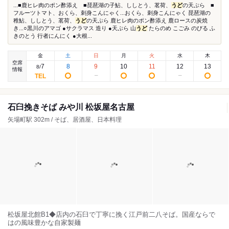
...■鹿ヒレ肉のポン酢添え ■琵琶湖の子鮎、ししとう、茗荷、
うど
の天ぷら ■
フルーツトマト、おくら、刺身こんにゃく...おくら、刺身こんにゃく 琵琶湖の
稚鮎、ししとう、茗荷、
うど
の天ぷら 鹿ヒレ肉のポン酢添え 鹿ロースの炭焼
き...○黒川のアマゴ ●サクラマス 造り ●天ぷら 山
うど
たらのめ こごみ のびる ふ
きのとう 行者にんにく ●大根...
金
土
日
月
火
水
木
空席
7
8
9
10
11
12
13
8
/
情報
石臼挽きそば みや川 松坂屋名古屋
矢場町駅 302m / そば、居酒屋、日本料理
松坂屋北館B1◆店内の石臼で丁寧に挽く江戸前二八そば。国産ならで
はの風味豊かな自家製麺