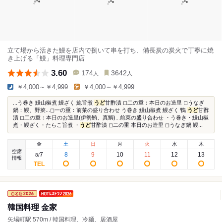
立て場から活きた鰻を店内で捌いて串を打ち、備長炭の炭火で丁寧に焼
き上げる「鰻」料理専門店
3.60
174
3642
人
人
￥4,000～￥4,999
￥4,000～￥4,999
...う巻き 鰻山椒煮 鰻ざく 鮑旨煮
うど
甘酢漬 ◻︎二の重：本日のお造里 ◻︎うなぎ
鍋：鰻、野菜...◻︎一の重：前菜の盛り合わせ う巻き 鰻山椒煮 鰻ざく 鴨
うど
甘酢
漬 ◻︎二の重：本日のお造里(伊勢鮪、真鯛)...前菜の盛り合わせ ・う巻き・鰻山椒
煮・鰻ざく・たらこ旨煮 ・
うど
甘酢漬 ◻︎二の重 本日のお造里 ◻︎うなぎ鍋 鰻...
金
土
日
月
火
水
木
空席
7
8
9
10
11
12
13
8
/
情報
韓国料理 金家
矢場町駅 570m / 韓国料理、冷麺、居酒屋