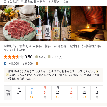
栄（名古屋）駅 257m / 日本料理、すき焼き、海鮮
喫煙可能・個室あり ★宴会・接待・顔合わせ・記念日・法事各種御宴
会におすすめ★
3.50
53
2269
人
人
￥8,000～￥9,999
-
...酢味噌和えが大好きで ホタルイカとホタテとおネギとスナップえんどうと
う
ど
がはいっちんだけど もう好きしかない！！量もしっかりあって ホタルイカ終
わる前にまた食べたい✨...
金
土
日
月
火
水
木
空席
7
8
9
10
11
12
13
8
/
情報