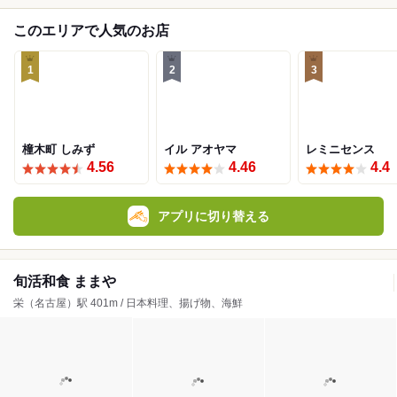
このエリアで人気のお店
1
2
3
橦木町 しみず
イル アオヤマ
レミニセンス
4.56
4.46
4.4
アプリに切り替える
旬活和食 ままや
栄（名古屋）駅 401m / 日本料理、揚げ物、海鮮