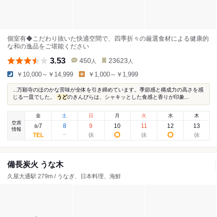
個室有◆こだわり抜いた快適空間で、四季折々の厳選食材による健康的
な和の逸品をご堪能ください
3.53
450
23623
人
人
￥10,000～￥14,999
￥1,000～￥1,999
...万願寺のほのかな苦味が全体を引き締めています。季節感と構成力の高さを感
じる一皿でした。
うど
のきんぴらは、シャキッとした食感と香りが印象...
金
土
日
月
火
水
木
空席
7
8
9
10
11
12
13
8
/
情報
備長炭火 うな木
久屋大通駅 279m / うなぎ、日本料理、海鮮