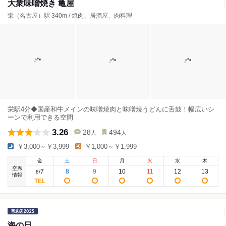
大衆味噌焼き 亀屋
栄（名古屋）駅 340m / 焼肉、居酒屋、肉料理
栄駅4分◆国産和牛メインの味噌焼肉と味噌焼うどんに舌鼓！幅広いシ
ーンで利用できる空間
3.26
28
494
人
人
￥3,000～￥3,999
￥1,000～￥1,999
金
土
日
月
火
水
木
空席
7
8
9
10
11
12
13
8
/
情報
海の日