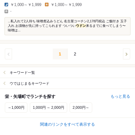
￥1,000～￥1,999
￥1,000～￥1,999
-
...私入れて2人待ち 味噌煮込みうどん 名古屋コーチン2,178円税込 ご飯付き 玉子
入れ お漬物が先に持ってこられます ついつい
ウドン
来るまでに食べてしまう〜
味噌は...
1
2
キーワード一覧
ウではじまるキーワード
栄・矢場町でランチを探す
もっと見る
～1,000円
1,000円 ～ 2,000円
2,000円～
関連のリンクをすべて表示する