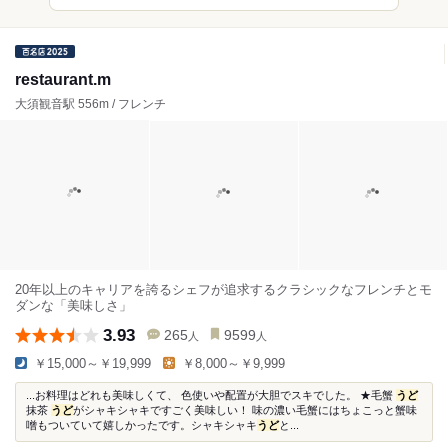
restaurant.m
大須観音駅 556m / フレンチ
20年以上のキャリアを誇るシェフが追求するクラシックなフレンチとモ
ダンな「美味しさ」
3.93
265
9599
人
人
￥15,000～￥19,999
￥8,000～￥9,999
...お料理はどれも美味しくて、 色使いや配置が大胆でスキでした。 ★毛蟹
うど
抹茶
うど
がシャキシャキですごく美味しい！ 味の濃い毛蟹にはちょこっと蟹味
噌もついていて嬉しかったです。シャキシャキ
うど
と...