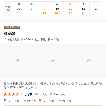
金
土
日
月
火
水
木
空席
7
8
9
10
11
12
13
8
/
情報
1
残
柳家錦
栄（名古屋）駅 496m / 郷土料理、日本料理
夏なら長良川の天然鮎や天然鰻、秋ならジビエ。岐阜の山里の郷土料理
を名古屋・錦で楽しめる。
3.79
461
25787
人
人
￥15,000～￥19,999
￥15,000～￥19,999