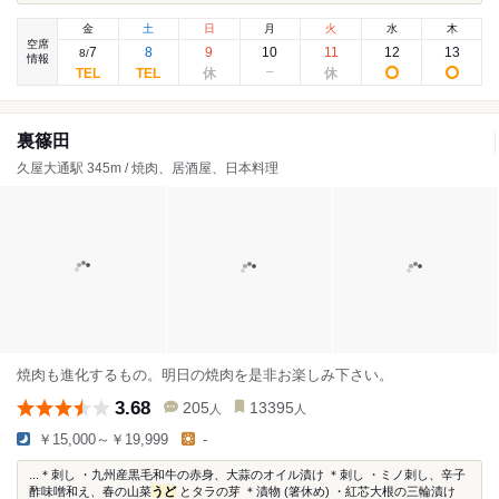
金
土
日
月
火
水
木
空席
7
8
9
10
11
12
13
8
/
情報
裏篠田
久屋大通駅 345m / 焼肉、居酒屋、日本料理
焼肉も進化するもの。明日の焼肉を是非お楽しみ下さい。
3.68
205
13395
人
人
￥15,000～￥19,999
-
...＊刺し ・九州産黒毛和牛の赤身、大蒜のオイル漬け ＊刺し ・ミノ刺し、辛子
酢味噌和え、春の山菜
うど
とタラの芽 ＊漬物 (箸休め) ・紅芯大根の三輪漬け