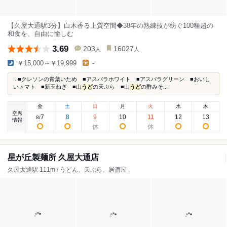
【久屋大通駅3分】白木香る上質空間◆38年の熟練技が紡ぐ100種超の
和食を、自由に愉しむ
3.69
203
16027
人
人
￥15,000～￥19,999
-
...■クレソンの青葉いため ■アスパラホワイト ■アスパラグリーン ■おいし
いトマト ■新玉ねぎ ■山
うど
の天ぷら ■山
うど
の酢みそ...
金
土
日
月
火
水
木
空席
7
8
9
10
11
12
13
8
/
情報
星が丘製麺所 久屋大通店
久屋大通駅 111m / うどん、天ぷら、居酒屋