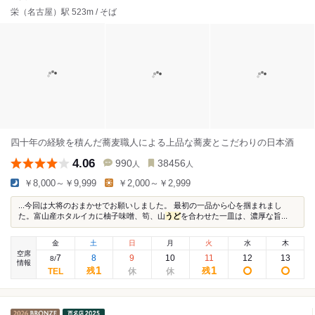
栄（名古屋）駅 523m / そば
四十年の経験を積んだ蕎麦職人による上品な蕎麦とこだわりの日本酒
4.06
990
38456
人
人
￥8,000～￥9,999
￥2,000～￥2,999
...今回は大将のおまかせでお願いしました。 最初の一品から心を掴まれまし
た。富山産ホタルイカに柚子味噌、筍、山
うど
を合わせた一皿は、濃厚な旨...
金
土
日
月
火
水
木
空席
7
8
9
10
11
12
13
8
/
情報
1
1
残
残