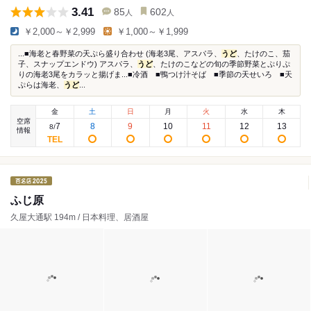
3.41
85
602
人
人
￥2,000～￥2,999
￥1,000～￥1,999
...■海老と春野菜の天ぷら盛り合わせ (海老3尾、アスパラ、
うど
、たけのこ、茄
子、スナップエンドウ) アスパラ、
うど
、たけのこなどの旬の季節野菜とぷりぷ
りの海老3尾をカラッと揚げま...■冷酒 ■鴨つけ汁そば ■季節の天せいろ ■天
ぷらは海老、
うど
...
金
土
日
月
火
水
木
空席
7
8
9
10
11
12
13
8
/
情報
ふじ原
久屋大通駅 194m / 日本料理、居酒屋