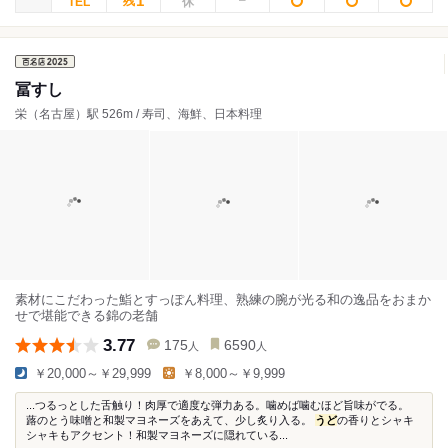
1
残
冨すし
栄（名古屋）駅 526m / 寿司、海鮮、日本料理
素材にこだわった鮨とすっぽん料理、熟練の腕が光る和の逸品をおまか
せで堪能できる錦の老舗
3.77
175
6590
人
人
￥20,000～￥29,999
￥8,000～￥9,999
...つるっとした舌触り！肉厚で適度な弾力ある。噛めば噛むほど旨味がでる。
蕗のとう味噌と和製マヨネーズをあえて、少し炙り入る。
うど
の香りとシャキ
シャキもアクセント！和製マヨネーズに隠れている...