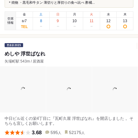
＊焼物 ・黒毛和牛タン 薄切りと厚切りの食べ比べ 酢橘...
金
土
日
月
火
水
木
空席
7
8
9
10
11
12
13
8
/
情報
めしや 浮世ばなれ
矢場町駅 543m / 居酒屋
中日ビル近くの栄4丁目に『瓦町久屋 浮世ばなれ』を開店しました 。そ
ちらも宜しくお願いします。
3.68
595
52175
人
人