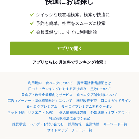
快適にお店探し
クイックな現在地検索。検索が快適に
予約も簡単。空席をスムーズに検索
会員登録なし。すぐに利用開始
アプリで開く
アプリなら1ヶ月無料でランキング検索！
利用規約
食べログについて
携帯電話番号認証とは
口コミ・ランキングに対する取り組み
点数について
飲食店・飲食企業様向けサービス
食べログ店舗会員について
広告（メーカー・団体様等向け）について
機能改善要望
口コミガイドライン
食べログプレミアム
食べログプレミアム無料クーポン
ネット予約（リクエスト予約）
個人情報保護方針
外部送信（オプトアウト）
特定商取引法に基づく表記
推奨環境
ヘルプ・お問い合わせ
採用情報
企業情報
キーワード一覧
サイトマップ
チェーン一覧