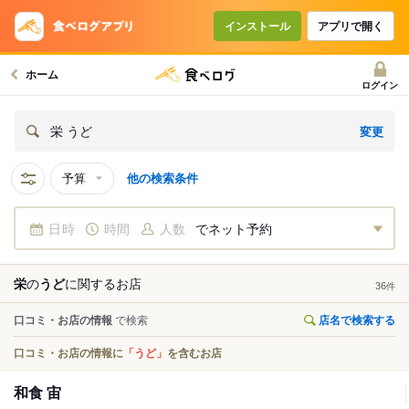
インストール
アプリで開く
ホーム
ログイン
変更
栄 うど
予算
他の検索条件
日時
時間
人数
でネット予約
栄
の
うど
に関する
お店
36
件
口コミ・お店の情報
で検索
店名で検索する
口コミ・お店の情報に
「うど」
を含むお店
和食 宙