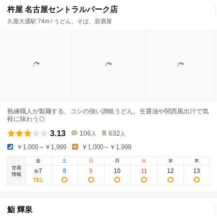
杵屋 名古屋セントラルパーク店
久屋大通駅 74m / うどん、そば、居酒屋
熟練職人が製麺する、コシの強い讃岐うどん。生醤油や関西風出汁で気
軽に味わう◎
3.13
106
632
人
人
￥1,000～￥1,999
￥1,000～￥1,999
金
土
日
月
火
水
木
空席
7
8
9
10
11
12
13
8
/
情報
鮨 輝泉