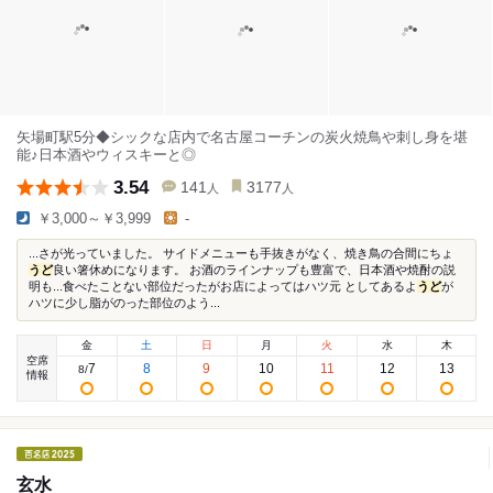
矢場町駅5分◆シックな店内で名古屋コーチンの炭火焼鳥や刺し身を堪
能♪日本酒やウィスキーと◎
3.54
141
3177
人
人
￥3,000～￥3,999
-
...さが光っていました。 サイドメニューも手抜きがなく、焼き鳥の合間にちょ
うど
良い箸休めになります。 お酒のラインナップも豊富で、日本酒や焼酎の説
明も...食べたことない部位だったがお店によってはハツ元 としてあるよ
うど
が
ハツに少し脂がのった部位のよう...
金
土
日
月
火
水
木
空席
7
8
9
10
11
12
13
8
/
情報
玄水