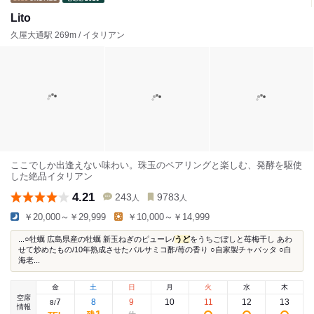
Lito
久屋大通駅 269m / イタリアン
ここでしか出逢えない味わい。珠玉のペアリングと楽しむ、発酵を駆使
した絶品イタリアン
4.21
243
9783
人
人
￥20,000～￥29,999
￥10,000～￥14,999
...○牡蠣 広島県産の牡蠣 新玉ねぎのピューレ/
うど
をうちごぼしと苺梅干し あわ
せて炒めたもの/10年熟成させたバルサミコ酢/苺の香り ○自家製チャバッタ ○白
海老...
金
土
日
月
火
水
木
空席
7
8
9
10
11
12
13
8
/
情報