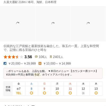
久屋大通駅 218m / 寿司、海鮮、日本料理
伝統的な江戸前鮨と最新技術を融合した、珠玉の一貫。上質な和空間
で、記憶に残る至福のひと時を
3.56
106
2401
人
人
￥20,000～￥29,999
￥10,000～￥14,999
...ボリュームもある、上品なお鮨。 ▼本日のメニュー 【カウンター席コース】
¥19,800 ○平貝と春野菜(
うど
、ホワイトアスパラ) かす...
金
土
日
月
火
水
木
空席
7
8
9
10
11
12
13
8
/
情報