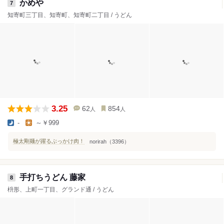
かめや
7
知寄町三丁目、知寄町、知寄町二丁目 / うどん
3.25
62
854
人
人
-
～￥999
極太剛麺が躍るぶっかけ肉！
norirah（3396）
手打ちうどん 藤家
8
枡形、上町一丁目、グランド通 / うどん