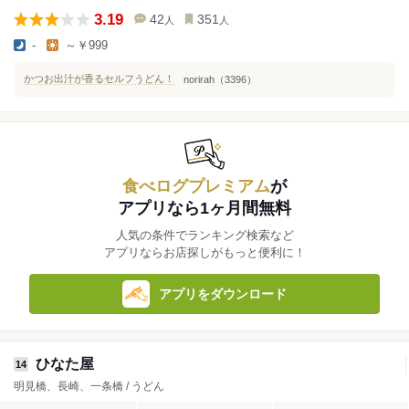
3.19
42
351
人
人
-
～￥999
かつお出汁が香るセルフうどん！
norirah（3396）
食べログプレミアム
が
アプリなら1ヶ月間無料
人気の条件でランキング検索など
アプリならお店探しがもっと便利に！
アプリをダウンロード
ひなた屋
14
明見橋、長崎、一条橋 / うどん