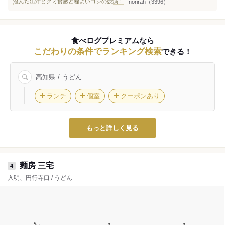
澄んだ出汁とグミ食感と程よいコシの競演！
norirah（3396）
食べログプレミアムなら
こだわりの条件でランキング検索
できる！
高知県
うどん
ランチ
個室
クーポンあり
もっと詳しく見る
麺房 三宅
4
入明、円行寺口 / うどん