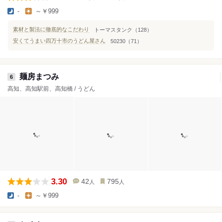
-
～￥999
素材と製法に徹底的なこだわり
トーマスタンク（128）
安くてうまい四万十市のうどん屋さん
50230（71）
麺房まつみ
6
高知、高知駅前、高知橋 / うどん
3.30
42
795
人
人
-
～￥999