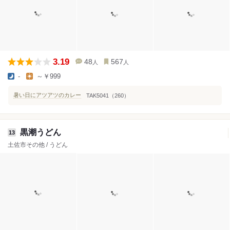
3.19
48
567
人
人
-
～￥999
暑い日にアツアツのカレー
TAK5041（260）
黒潮うどん
13
土佐市その他 / うどん