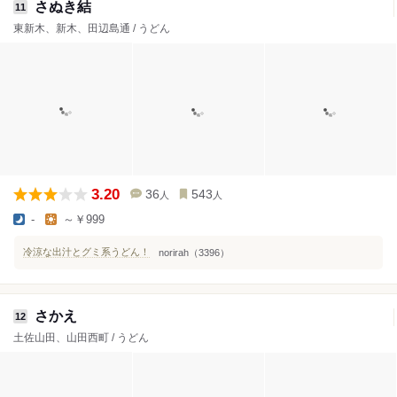
さぬき結
11
東新木、新木、田辺島通 / うどん
3.20
36
543
人
人
-
～￥999
冷涼な出汁とグミ系うどん！
norirah（3396）
さかえ
12
土佐山田、山田西町 / うどん