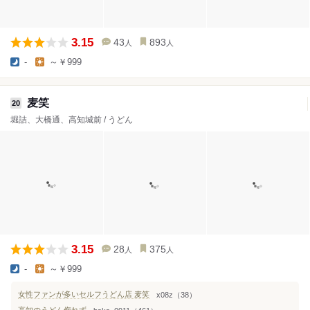
3.15
43
893
人
人
-
～￥999
麦笑
20
堀詰、大橋通、高知城前 / うどん
3.15
28
375
人
人
-
～￥999
女性ファンが多いセルフうどん店 麦笑
x08z（38）
高知のうどん侮れず