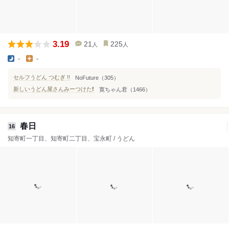
3.19
21
225
人
人
-
-
セルフうどん つむぎ !!
NoFuture（305）
新しいうどん屋さんみーつけた❗️
寛ちゃん君（1466）
春日
16
知寄町一丁目、知寄町二丁目、宝永町 / うどん