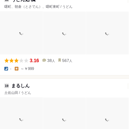
曙町、朝倉（とさでん）、曙町東町 / うどん
3.16
38
567
人
人
-
～￥999
まるしん
19
土佐山田 / うどん