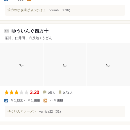
迫力のかき揚げぶっかけ！
norirah（3396）
ゆういんぐ四万十
10
窪川、仁井田、六反地 / うどん
3.20
58
572
人
人
￥1,000～￥1,999
～￥999
ゆういんぐラーメン
yumiya22（31）