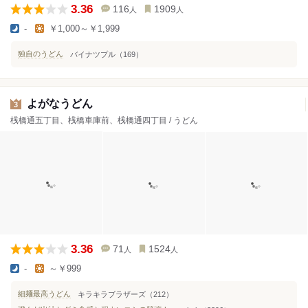
3.36
116
1909
人
人
-
￥1,000～￥1,999
独自のうどん
バイナツプル（169）
よがなうどん
3
桟橋通五丁目、桟橋車庫前、桟橋通四丁目 / うどん
3.36
71
1524
人
人
-
～￥999
細麺最高うどん
キラキラブラザーズ（212）