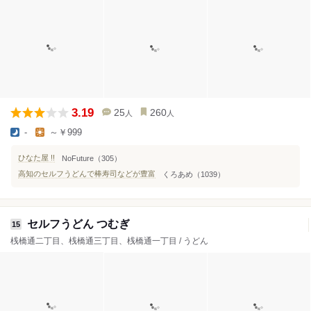
3.19
25
260
人
人
-
～￥999
ひなた屋 !!
NoFuture（305）
高知のセルフうどんで棒寿司などが豊富
くろあめ（1039）
セルフうどん つむぎ
15
桟橋通二丁目、桟橋通三丁目、桟橋通一丁目 / うどん