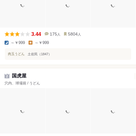
3.44
175
5804
人
人
～￥999
～￥999
肉玉うどん
土佐民（1847）
国虎屋
2
穴内、球場前 / うどん