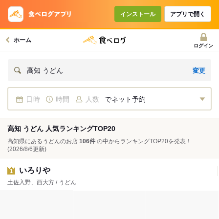
インストール
アプリで開く
ホーム
ログイン
変更
高知 うどん
日時
時間
人数
でネット予約
高知 うどん 人気ランキングTOP20
高知県にあるうどんのお店
106件
の中からランキングTOP20を発表！
(2026/8/6更新)
いろりや
1
土佐入野、西大方 / うどん