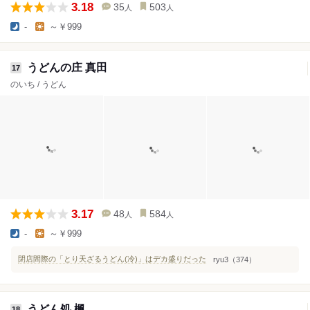
3.18
35
503
人
人
-
～￥999
うどんの庄 真田
17
のいち / うどん
3.17
48
584
人
人
-
～￥999
閉店間際の「とり天ざるうどん(冷)」はデカ盛りだった
ryu3（374）
うどん処 楓
18