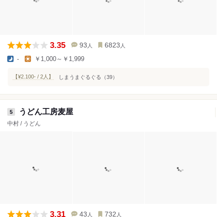
3.35
93
6823
人
人
-
￥1,000～￥1,999
【¥2.100- / 2人】
しまうまぐるぐる（39）
うどん工房麦屋
5
中村 / うどん
3.31
43
732
人
人