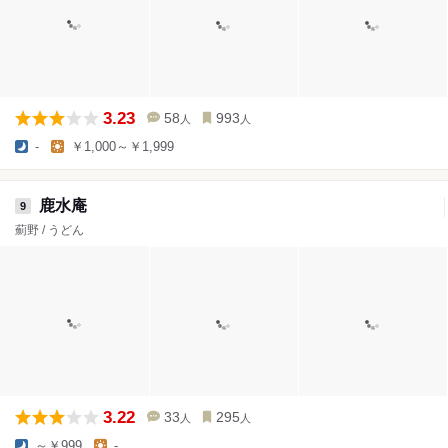
3.23
58
993
人
人
-
￥1,000～￥1,999
鹿水庵
9
薊野 / うどん
3.22
33
295
人
人
～￥999
-