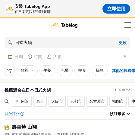
安裝 Tabelog App
立即使用
在日本更快找到好餐廳
更改
日式火鍋
日期
時間
人數
預算
午餐
包厢
暢食
暢飲
其他的搜尋
推薦適合在
日本
日式火鍋
1-20 /9953
附近
東京
大阪市
京都市
名古屋市
福岡市
沖
預訂最多
關於評分
壽喜燒 山翔
1
櫛田神社前車站 90m / 壽喜燒, 日本料理, 日式火鍋