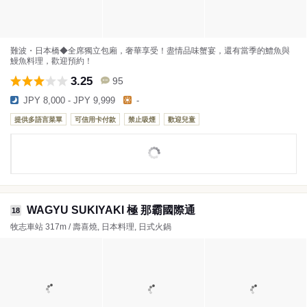
難波・日本橋◆全席獨立包廂，奢華享受！盡情品味蟹宴，還有當季的鱧魚與
鰻魚料理，歡迎預約！
3.25
95
JPY 8,000 - JPY 9,999
-
提供多語言菜單
可信用卡付款
禁止吸煙
歡迎兒童
WAGYU SUKIYAKI 極 那霸國際通
18
牧志車站 317m / 壽喜燒, 日本料理, 日式火鍋