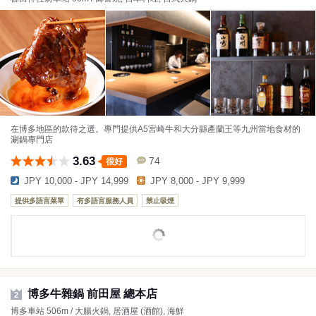
在博多地區的款待之選。專門提供A5宮崎牛和大分縣產蘭王等九州當地食材的
涮鍋專門店
3.63
74
很好
JPY 10,000 - JPY 14,999
JPY 8,000 - JPY 9,999
提供多語言菜單
有多語言服務人員
禁止吸煙
博多牛雜鍋 前田屋 總本店
2
博多車站 506m / 大腸火鍋, 居酒屋 (酒館), 海鮮