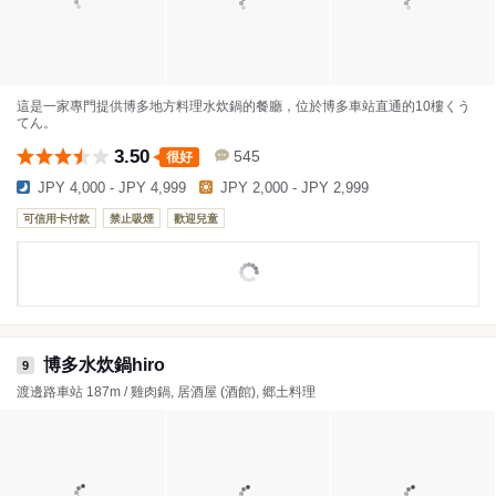
這是一家專門提供博多地方料理水炊鍋的餐廳，位於博多車站直通的10樓くう
てん。
3.50
545
很好
JPY 4,000 - JPY 4,999
JPY 2,000 - JPY 2,999
可信用卡付款
禁止吸煙
歡迎兒童
博多水炊鍋hiro
9
渡邊路車站 187m / 雞肉鍋, 居酒屋 (酒館), 郷土料理