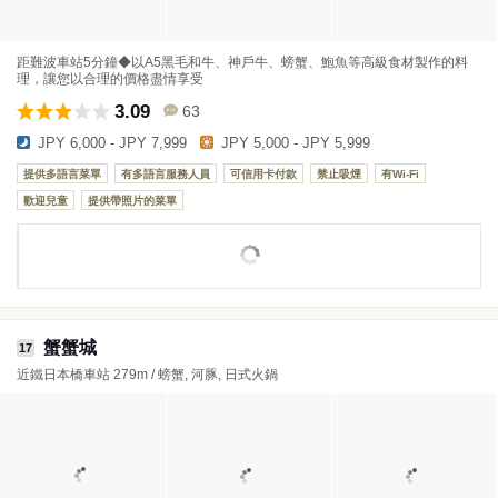
距難波車站5分鐘◆以A5黑毛和牛、神戶牛、螃蟹、鮑魚等高級食材製作的料
理，讓您以合理的價格盡情享受
3.09
63
JPY 6,000 - JPY 7,999
JPY 5,000 - JPY 5,999
提供多語言菜單
有多語言服務人員
可信用卡付款
禁止吸煙
有Wi-Fi
歡迎兒童
提供帶照片的菜單
蟹蟹城
17
近鐵日本橋車站 279m / 螃蟹, 河豚, 日式火鍋