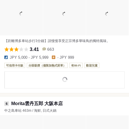
【距離博多車站步行3分鐘】請慢慢享受正宗博多華味鳥的獨特風味。
3.41
663
JPY 5,000 - JPY 5,999
- JPY 999
可信用卡付款
分區吸煙（僅限加熱式菸草）
有Wi-Fi
歡迎兒童
Morita雲丹五郎 大阪本店
6
中之島車站 463m / 海鮮, 日式火鍋