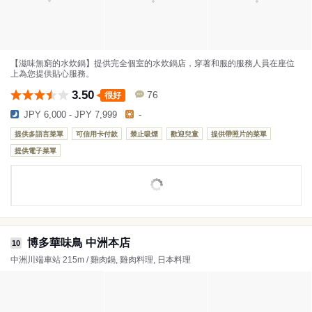
【滋味無窮的水炊鍋】提供完全個室的水炊鍋店，穿著和服的服務人員在座位
上為您提供貼心服務。
3.50
76
很好
JPY 6,000 - JPY 7,999
-
提供多語言菜單
可信用卡付款
禁止吸煙
歡迎兒童
提供帶照片的菜單
提供電子菜單
博多華味鳥 中洲本店
10
中洲川端車站 215m / 雞肉鍋, 雞肉料理, 日本料理