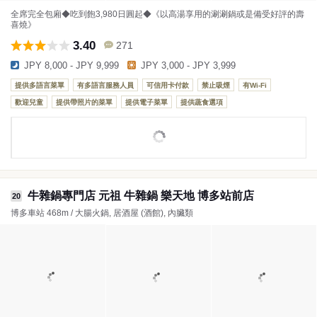
全席完全包廂◆吃到飽3,980日圓起◆《以高湯享用的涮涮鍋或是備受好評的壽
喜燒》
3.40
271
JPY 8,000 - JPY 9,999
JPY 3,000 - JPY 3,999
提供多語言菜單
有多語言服務人員
可信用卡付款
禁止吸煙
有Wi-Fi
歡迎兒童
提供帶照片的菜單
提供電子菜單
提供蔬食選項
牛雜鍋專門店 元祖 牛雜鍋 樂天地 博多站前店
20
博多車站 468m / 大腸火鍋, 居酒屋 (酒館), 內臟類