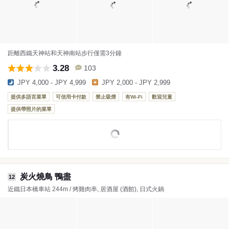
距離西鐵天神站和天神南站步行僅需3分鐘
3.28
103
JPY 4,000 - JPY 4,999
JPY 2,000 - JPY 2,999
提供多語言菜單
可信用卡付款
禁止吸煙
有Wi-Fi
歡迎兒童
提供帶照片的菜單
炭火燒鳥 鴨盡
12
近鐵日本橋車站 244m / 烤雞肉串, 居酒屋 (酒館), 日式火鍋