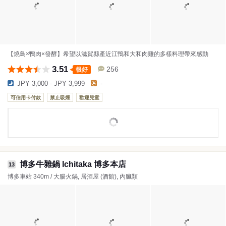
【燒鳥×鴨肉×發酵】希望以滋賀縣產近江鴨和大和肉雞的多樣料理帶來感動
3.51
256
很好
JPY 3,000 - JPY 3,999
-
可信用卡付款
禁止吸煙
歡迎兒童
博多牛雜鍋 Ichitaka 博多本店
13
博多車站 340m / 大腸火鍋, 居酒屋 (酒館), 內臟類