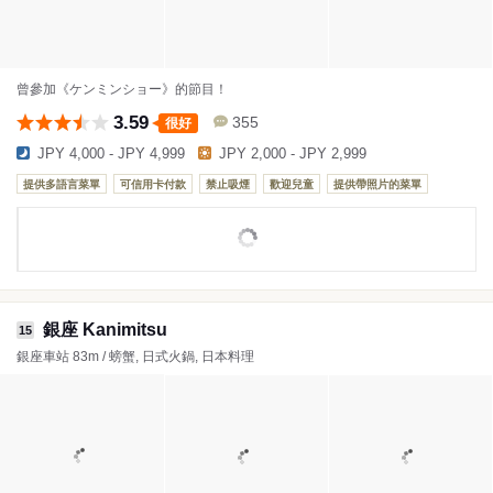
曾參加《ケンミンショー》的節目！
3.59
355
很好
JPY 4,000 - JPY 4,999
JPY 2,000 - JPY 2,999
提供多語言菜單
可信用卡付款
禁止吸煙
歡迎兒童
提供帶照片的菜單
銀座 Kanimitsu
15
銀座車站 83m / 螃蟹, 日式火鍋, 日本料理