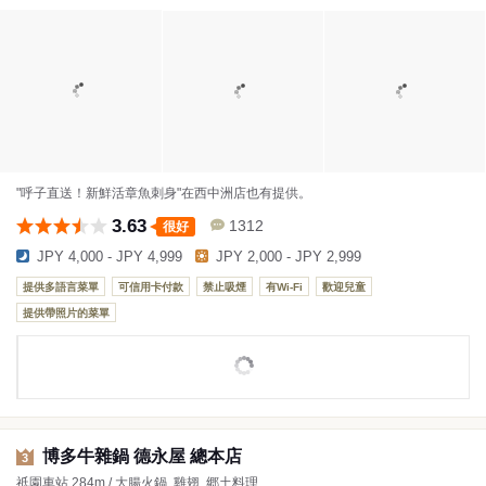
"呼子直送！新鮮活章魚刺身"在西中洲店也有提供。
3.63
1312
很好
JPY 4,000 - JPY 4,999
JPY 2,000 - JPY 2,999
提供多語言菜單
可信用卡付款
禁止吸煙
有Wi-Fi
歡迎兒童
提供帶照片的菜單
博多牛雜鍋 德永屋 總本店
3
祇園車站 284m / 大腸火鍋, 雞翅, 郷土料理