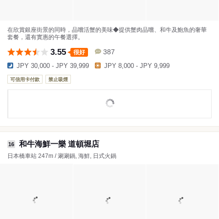
在欣賞銀座街景的同時，品嚐活蟹的美味◆提供蟹肉品嚐、和牛及鮑魚的奢華
套餐，還有實惠的午餐選擇。
3.55
387
很好
JPY 30,000 - JPY 39,999
JPY 8,000 - JPY 9,999
可信用卡付款
禁止吸煙
和牛海鮮一樂 道頓堀店
16
日本橋車站 247m / 涮涮鍋, 海鮮, 日式火鍋