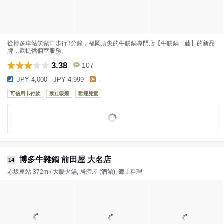
從博多車站筑紫口步行3分鐘，福岡頂尖的牛腸鍋專門店【牛腸鍋一藤】的新品
牌，還提供個室服務。
3.38
107
JPY 4,000 - JPY 4,999
-
可信用卡付款
禁止吸煙
歡迎兒童
博多牛雜鍋 前田屋 大名店
14
赤坂車站 372m / 大腸火鍋, 居酒屋 (酒館), 郷土料理