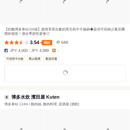
【距離博多車站3分鐘】盡情享受自豪的黑毛和牛牛腸鍋◆提供可容納少量至團
體的個室！適合季節性宴會◎
3.54
588
很好
JPY 4,000 - JPY 4,999
-
可信用卡付款
禁止吸煙
歡迎兒童
博多水炊 濱田屋 Kuten
8
博多車站 114m / 雞肉鍋, 雞肉料理, 居酒屋 (酒館)