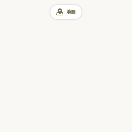
地圖
日式火鍋
網上預訂
星期日
星期一
星期二
星期三
星期四
星期五
星期六
訪日觀光客票選的
「日本美食搜尋 App」
下載量 No.1*
收錄本地餐廳 90 萬家＋
簡單：線上即時預約