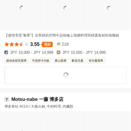
【盡情享受"奢華"】在寧靜的空間中品味極上海膽料理與精選食材的海膽鍋
3.55
218
很好
JPY 10,000 - JPY 14,999
JPY 10,000 - JPY 14,999
提供多語言菜單
可信用卡付款
禁止吸煙
歡迎兒童
有兒童菜單
Motsu-nabe 一藤 博多店
7
博多車站 401m / 大腸火鍋, 牛肉料理, 內臟類