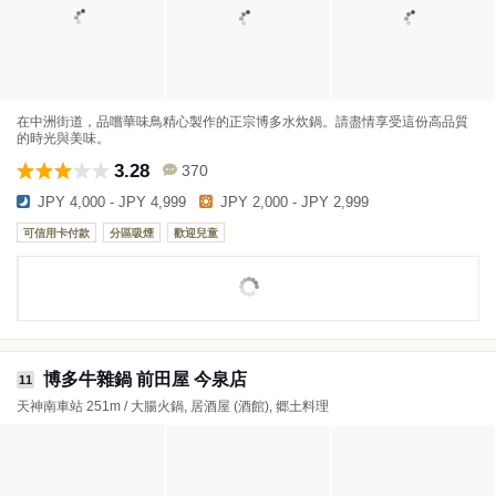
在中洲街道，品嚐華味鳥精心製作的正宗博多水炊鍋。請盡情享受這份高品質
的時光與美味。
3.28
370
JPY 4,000 - JPY 4,999
JPY 2,000 - JPY 2,999
可信用卡付款
分區吸煙
歡迎兒童
博多牛雜鍋 前田屋 今泉店
11
天神南車站 251m / 大腸火鍋, 居酒屋 (酒館), 郷土料理