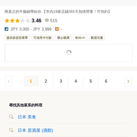
將真正的牛腸鍋帶給你 【市內19家店鋪365天熱情營業！可預約】
3.46
515
JPY 3,000 - JPY 3,999
-
提供多語言菜單
可信用卡付款
禁止吸煙
有Wi-Fi
歡迎兒童
1
2
3
4
5
6
尋找其他菜系的料理
日本 美食
日本 居酒屋 (酒館)