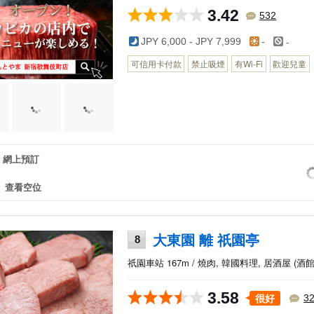
3.42
532
-
JPY 6,000 - JPY 7,999
-
可信用卡付款
禁止吸煙
有Wi-Fi
歡迎兒童
網上預訂
查看空位
大東園 離 祇園亭
8
祇園車站 167m / 燒肉, 韓國料理, 居酒屋 (酒館
3.58
很好
3