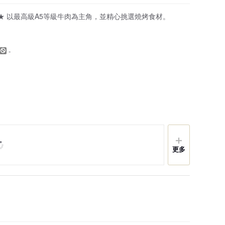
★ 以最高級A5等級牛肉為主角，並精心挑選燒烤食材。
-
更多