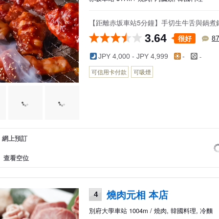
【距離赤坂車站5分鐘】手切生牛舌與鍋煮
3.64
很好
8
-
JPY 4,000 - JPY 4,999
-
可信用卡付款
可吸煙
網上預訂
查看空位
燒肉元相 本店
4
別府大學車站 1004m / 燒肉, 韓國料理, 冷麵