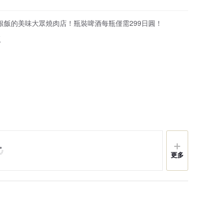
銀飯的美味大眾燒肉店！瓶裝啤酒每瓶僅需299日圓！
7
更多