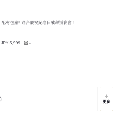
！配有包廂‼︎ 適合慶祝紀念日或舉辦宴會！
-
 JPY 5,999
更多