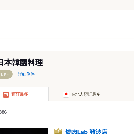
日本韓國料理
詳細條件
料理
預訂最多
在地人預訂最多
886
燒肉Lab 難波店
1