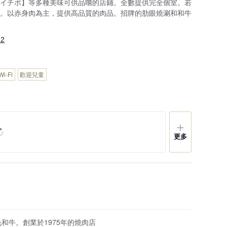
イチボ】等多種美味可供品嚐的店鋪。全數提供完全個室。若
。以赤身肉為主，提供高品質的肉品。招牌的肋眼燒涮和和牛
22
i-Fi
歡迎兒童
更多
和牛。創業於1975年的燒肉店