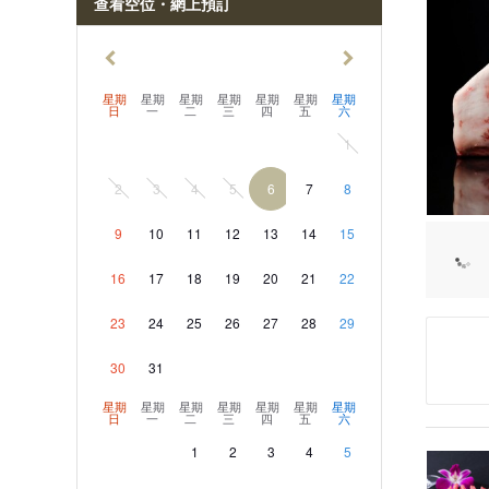
查看空位・網上預訂
星期
星期
星期
星期
星期
星期
星期
日
一
二
三
四
五
六
1
2
3
4
5
6
7
8
9
10
11
12
13
14
15
16
17
18
19
20
21
22
23
24
25
26
27
28
29
30
31
星期
星期
星期
星期
星期
星期
星期
日
一
二
三
四
五
六
1
2
3
4
5