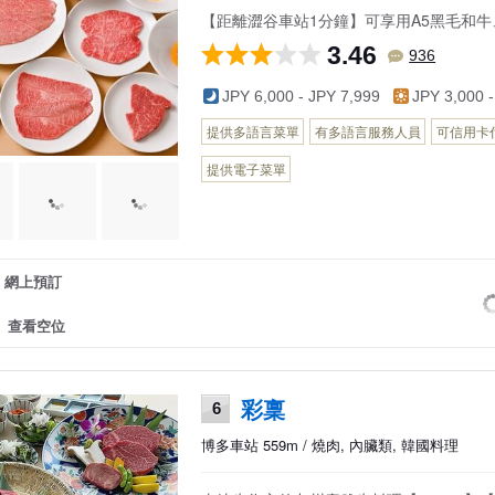
【距離澀谷車站1分鐘】可享用A5黑毛和
3.46
936
JPY 6,000 - JPY 7,999
JPY 3,000 -
提供多語言菜單
有多語言服務人員
可信用卡
提供電子菜單
網上預訂
查看空位
彩稟
6
博多車站 559m / 燒肉, 內臟類, 韓國料理