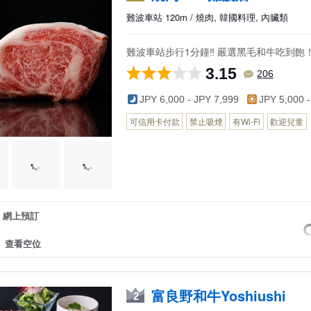
難波車站 120m / 燒肉, 韓國料理, 內臟類
難波車站步行1分鐘‼︎ 嚴選黑毛和牛吃到飽
3.15
206
JPY 6,000 - JPY 7,999
JPY 5,000 -
可信用卡付款
禁止吸煙
有Wi-Fi
歡迎兒童
網上預訂
查看空位
富良野和牛Yoshiushi
2