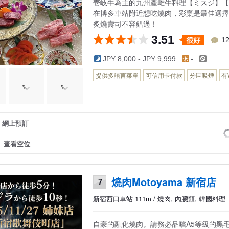
壱岐牛為主的九州產雌牛料理【ミスジ】【
在博多車站附近想吃燒肉，彩稟是最佳選擇
炙燒壽司不容錯過！
3.51
很好
1
-
JPY 8,000 - JPY 9,999
-
提供多語言菜單
可信用卡付款
分區吸煙
有W
網上預訂
查看空位
燒肉Motoyama 新宿店
7
新宿西口車站 111m / 燒肉, 內臟類, 韓國料理
自豪的融化燒肉。請務必品嚐A5等級的黑毛