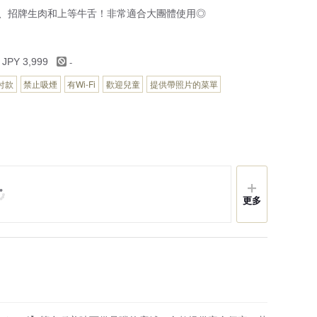
牛、招牌生肉和上等牛舌！非常適合大團體使用◎
-
 JPY 3,999
付款
禁止吸煙
有Wi-Fi
歡迎兒童
提供帶照片的菜單
更多