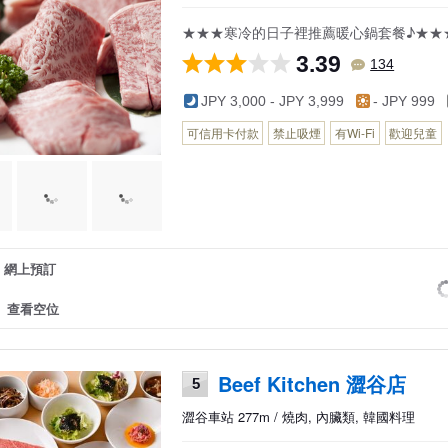
★★★寒冷的日子裡推薦暖心鍋套餐♪★★
3.39
134
JPY 3,000 - JPY 3,999
- JPY 999
可信用卡付款
禁止吸煙
有Wi-Fi
歡迎兒童
網上預訂
查看空位
Beef Kitchen 澀谷店
5
澀谷車站 277m / 燒肉, 內臟類, 韓國料理