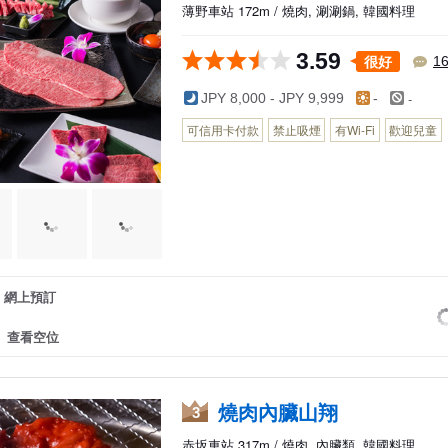
薄野車站 172m / 燒肉, 涮涮鍋, 韓國料理
3.59
很好
1
-
JPY 8,000 - JPY 9,999
-
可信用卡付款
禁止吸煙
有Wi-Fi
歡迎兒童
網上預訂
查看空位
燒肉內臟山翔
3
赤坂車站 317m / 燒肉, 內臟類, 韓國料理