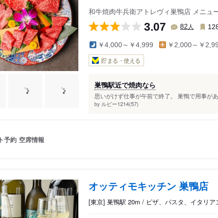
和牛焼肉牛兵衛アトレヴィ巣鴨店 メニュ
3.07
人
82
12
￥4,000～￥4,999
￥2,000～￥2,9
貯まる・使える
巣鴨駅近で焼肉なら
思いがけず仕事が午前で終了。 巣鴨で用事があ
ルビー1214(57)
by
ト予約
空席情報
オッティモキッチン 巣鴨店
[東京] 巣鴨駅 20m / ピザ、パスタ、イタリア