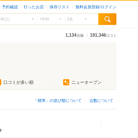
予約確認
行ったお店
保存リスト
無料会員登録/ログイン
｜
1,134
191,346
店舗
口コミ
口コミが多い順
ニューオープン
「標準」の並び順について
点数について
キ