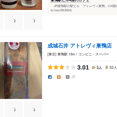
JR巣鴨駅の駅ビル「アトレヴィ巣鴨」の4階にあ
kazs59(5924)
by
成城石井 アトレヴィ巣鴨店
[東京] 巣鴨駅 15m / コンビニ・スーパー
3.01
人
5
32
-
-
-