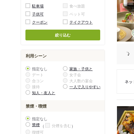
駐車場
食べ放題
子供可
ペット可
クーポン
テイクアウト
絞り込む
利用シーン
指定なし
家族・子供と
デート
女子会
合コン
大人数の宴会
ネッ
接待
一人で入りやすい
知人・友人と
禁煙・喫煙
指定なし
禁煙
分煙を含む
喫煙可