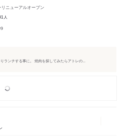
ーリニューアルオープン
人
81
99
りランチする事に。 焼肉を探してみたらアトレの...
ン