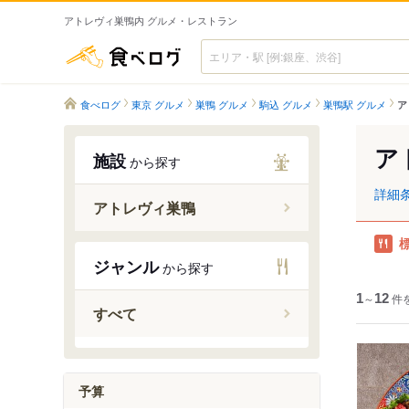
アトレヴィ巣鴨内 グルメ・レストラン
食べログ
食べログ
東京 グルメ
巣鴨 グルメ
駒込 グルメ
巣鴨駅 グルメ
ア
ア
施設
から探す
詳細
アトレヴィ巣鴨
ジャンル
から探す
1
～
12
件
すべて
予算