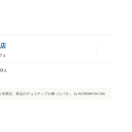
鴨店
カフェ
人
03
 冬限定、新品のチョコチップが練ったバタ...
0b158388134(136)
by