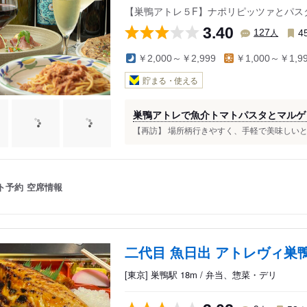
【巣鴨アトレ５F】ナポリピッツァとパス
3.40
人
127
4
￥2,000～￥2,999
￥1,000～￥1,9
貯まる・使える
巣鴨アトレで魚介トマトパスタとマルゲ
【再訪】 場所柄行きやすく、手軽で美味しいとい
ト予約
空席情報
二代目 魚日出 アトレヴィ巣
[東京] 巣鴨駅 18m / 弁当、惣菜・デリ