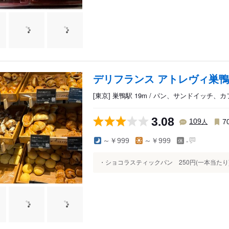
デリフランス アトレヴィ巣
[東京] 巣鴨駅 19m / パン、サンドイッチ、
3.08
人
109
7
-
～￥999
～￥999
・ショコラスティックパン 250円(一本当たり)