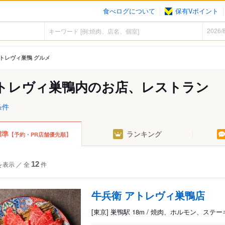
食べログについて
保有Vポイント
トレヴィ巣鴨 グルメ
トレヴィ巣鴨内のお店、レストラン
条件
標準
ランキング
【予約・PR店舗優先順】
を表示
／
全
12
件
牛兵衛 アトレヴィ巣鴨店
[東京] 巣鴨駅 18m / 焼肉、ホルモン、ステー