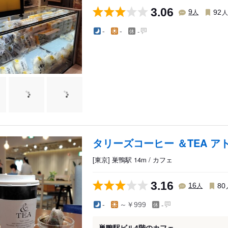
3.06
人
9
92
-
-
-
タリーズコーヒー ＆TEA 
[東京] 巣鴨駅 14m / カフェ
3.16
人
16
80
-
-
～￥999
巣鴨駅ビル4階のカフェ