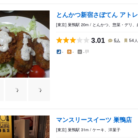
とんかつ新宿さぼてん アト
[東京] 巣鴨駅 20m / とんかつ、惣菜・デリ
3.01
人
6
54
-
-
-
マンスリースイーツ 巣鴨店
[東京] 巣鴨駅 31m / ケーキ、洋菓子