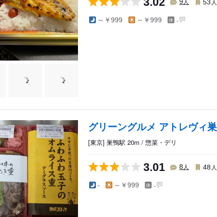
3.02
人
9
53
-
～￥999
～￥999
グリーングルメ アトレヴィ
[東京] 巣鴨駅 20m / 惣菜・デリ
3.01
人
8
48
-
-
～￥999