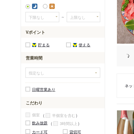
～
Vポイント
貯まる
使える
営業時間
ネッ
日曜営業あり
こだわり
個室
半個室を含む
飲み放題
3時間以上
カード可
貸切可