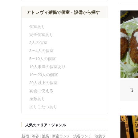
アトレヴィ巣鴨で個室・設備から探す
個室あり
完全個室あり
2人の個室
3〜4人の個室
5〜10人の個室
10人未満の個室あり
10〜20人の個室
20人以上の個室
宴会に使える
座敷あり
掘りごたつあり
人気のエリア・ジャンル
新宿
渋谷
池袋
新宿ランチ
渋谷ランチ
池袋ラ