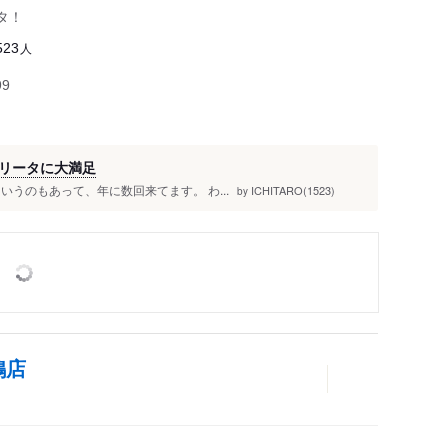
タ！
人
523
99
リータに大満足
うのもあって、年に数回来てます。 わ...
ICHITARO(1523)
by
鴨店