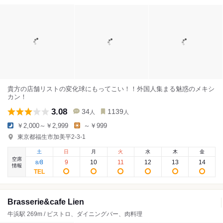
貴方の店舗リストの変化球にもってこい！！外国人集まる魅惑のメキシ
カン！
3.08
34
1139
人
人
￥2,000～￥2,999
～￥999
東京都福生市加美平2-3-1
土
日
月
火
水
木
金
空席
8
9
10
11
12
13
14
8
/
情報
Brasserie&cafe Lien
牛浜駅 269m / ビストロ、ダイニングバー、肉料理