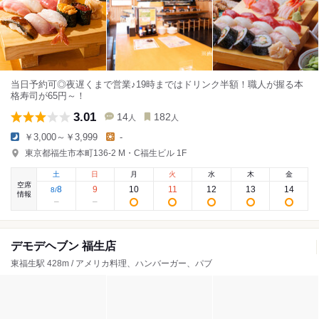
当日予約可◎夜遅くまで営業♪19時まではドリンク半額！職人が握る本
格寿司が65円～！
3.01
14
182
人
人
￥3,000～￥3,999
-
東京都福生市本町136-2 M・C福生ビル 1F
土
日
月
火
水
木
金
空席
8
9
10
11
12
13
14
8
/
情報
デモデヘブン 福生店
東福生駅 428m / アメリカ料理、ハンバーガー、パブ