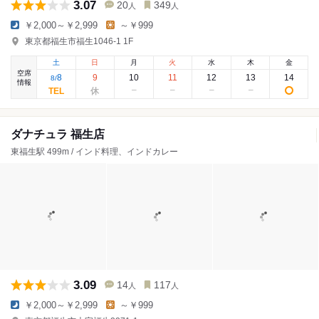
3.07
20
349
人
人
￥2,000～￥2,999
～￥999
東京都福生市福生1046-1 1F
土
日
月
火
水
木
金
空席
8
9
10
11
12
13
14
8
/
情報
ダナチュラ 福生店
東福生駅 499m / インド料理、インドカレー
3.09
14
117
人
人
￥2,000～￥2,999
～￥999