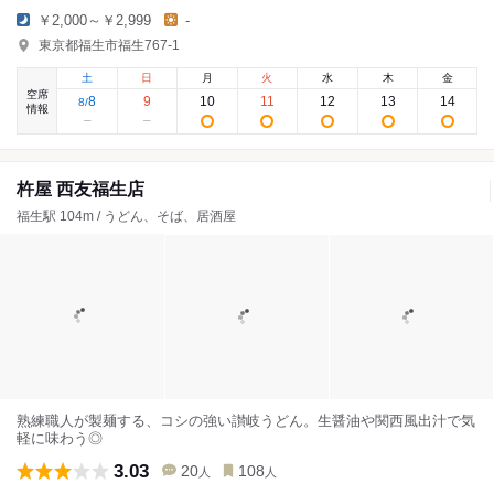
￥2,000～￥2,999
-
東京都福生市福生767-1
土
日
月
火
水
木
金
空席
8
9
10
11
12
13
14
8
/
情報
杵屋 西友福生店
福生駅 104m / うどん、そば、居酒屋
熟練職人が製麺する、コシの強い讃岐うどん。生醤油や関西風出汁で気
軽に味わう◎
3.03
20
108
人
人