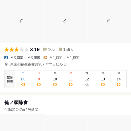
3.19
10
156
人
人
￥3,000～￥3,999
￥1,000～￥1,999
東京都福生市熊川987 ヤマカビル 1F
土
日
月
火
水
木
金
空席
8
9
10
11
12
13
14
8
/
情報
俺ノ家酔食
牛浜駅 247m / 居酒屋