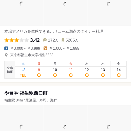
本場アメリカを体感できるボリューム満点のダイナー料理
3.42
172
5205
人
人
￥3,000～￥3,999
￥1,000～￥1,999
東京都福生市大字福生2223
土
日
月
火
水
木
金
空席
8
9
10
11
12
13
14
8
/
情報
や台や 福生駅西口町
福生駅 84m / 居酒屋、寿司、海鮮