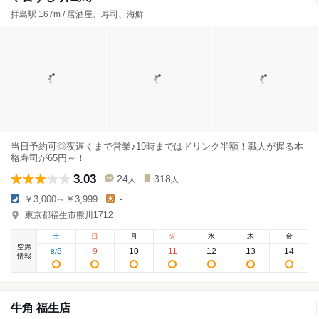
拝島駅 167m / 居酒屋、寿司、海鮮
当日予約可◎夜遅くまで営業♪19時まではドリンク半額！職人が握る本
格寿司が65円～！
3.03
24
318
人
人
￥3,000～￥3,999
-
東京都福生市熊川1712
土
日
月
火
水
木
金
空席
8
9
10
11
12
13
14
8
/
情報
牛角 福生店