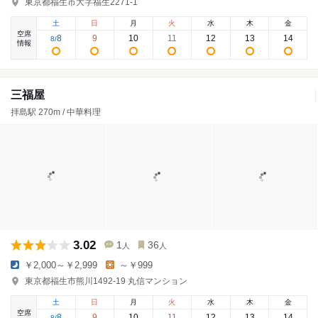
東京都福生市大字福生2271-1
土
日
月
火
水
木
金
空席
8
9
10
11
12
13
14
8
/
情報
三福屋
拝島駅 270m / 中華料理
3.02
1
36
人
人
￥2,000～￥2,999
～￥999
東京都福生市熊川1492-19 丸信マンション
土
日
月
火
水
木
金
空席
8
9
10
11
12
13
14
8
/