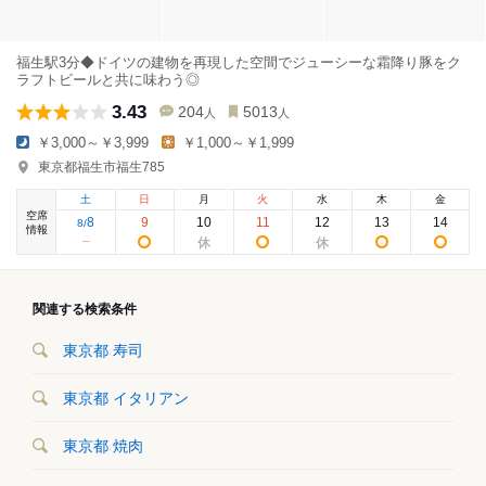
福生駅3分◆ドイツの建物を再現した空間でジューシーな霜降り豚をク
ラフトビールと共に味わう◎
3.43
204
5013
人
人
￥3,000～￥3,999
￥1,000～￥1,999
東京都福生市福生785
土
日
月
火
水
木
金
空席
8
9
10
11
12
13
14
8
/
情報
関連する検索条件
東京都 寿司
東京都 イタリアン
東京都 焼肉