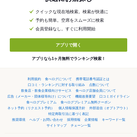
クイックな現在地検索。検索が快適に
予約も簡単。空席をスムーズに検索
会員登録なし。すぐに利用開始
アプリで開く
アプリなら1ヶ月無料でランキング検索！
利用規約
食べログについて
携帯電話番号認証とは
口コミ・ランキングに対する取り組み
点数について
飲食店・飲食企業様向けサービス
食べログ店舗会員について
広告（メーカー・団体様等向け）について
機能改善要望
口コミガイドライン
食べログプレミアム
食べログプレミアム無料クーポン
ネット予約（リクエスト予約）
個人情報保護方針
外部送信（オプトアウト）
特定商取引法に基づく表記
推奨環境
ヘルプ・お問い合わせ
採用情報
企業情報
キーワード一覧
サイトマップ
チェーン一覧