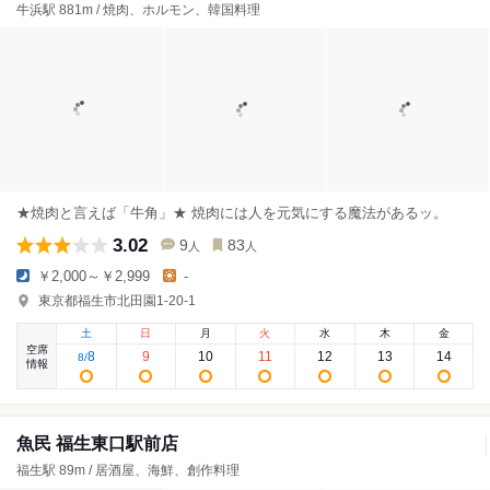
牛浜駅 881m / 焼肉、ホルモン、韓国料理
★焼肉と言えば「牛角」★ 焼肉には人を元気にする魔法があるッ。
3.02
9
83
人
人
￥2,000～￥2,999
-
東京都福生市北田園1-20-1
土
日
月
火
水
木
金
空席
8
9
10
11
12
13
14
8
/
情報
魚民 福生東口駅前店
福生駅 89m / 居酒屋、海鮮、創作料理