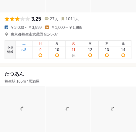
3.25
27
1011
人
人
￥3,000～￥3,999
￥1,000～￥1,999
東京都福生市武蔵野台1-5-37
土
日
月
火
水
木
金
空席
8
9
10
11
12
13
14
8
/
情報
たつあん
福生駅 165m / 居酒屋