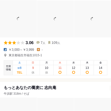
3.06
7
109
人
人
￥3,000～￥3,999
-
東京都福生市福生1015-1
土
日
月
火
水
木
金
空席
8
9
10
11
12
13
14
8
/
情報
もっとあなたの蕎麦に 志向庵
牛浜駅 318m / そば