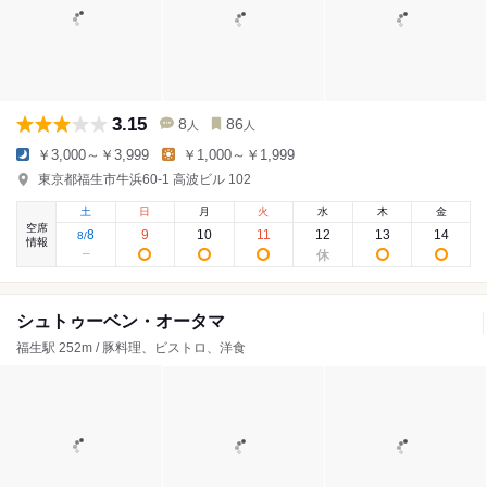
3.15
8
86
人
人
￥3,000～￥3,999
￥1,000～￥1,999
東京都福生市牛浜60-1 高波ビル 102
土
日
月
火
水
木
金
空席
8
9
10
11
12
13
14
8
/
情報
シュトゥーベン・オータマ
福生駅 252m / 豚料理、ビストロ、洋食