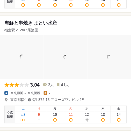
情報
海鮮と串焼き まとい水産
福生駅 212m / 居酒屋
3.04
3
41
人
人
￥4,000～￥4,999
-
東京都福生市福生872-13 アローズワンビル 2F
土
日
月
火
水
木
金
空席
8
9
10
11
12
13
14
8
/
情報