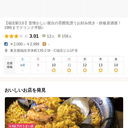
【福生駅1分】昔懐かしい屋台の雰囲気漂うお好み焼き・鉄板居酒屋！
19時までドリンク半額♪
3.01
12
156
人
人
￥2,000～￥2,999
-
東京都福生市本町136-2 M・C福生ビル1F-B
土
日
月
火
水
木
金
空席
8
9
10
11
12
13
14
8
/
情報
おいしいお店を発見
3.5以下のうまい店