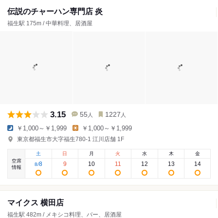
伝説のチャーハン専門店 炎
福生駅 175m / 中華料理、居酒屋
3.15
55
1227
人
人
￥1,000～￥1,999
￥1,000～￥1,999
東京都福生市大字福生780-1 江川店舗 1F
土
日
月
火
水
木
金
空席
8
9
10
11
12
13
14
8
/
情報
マイクス 横田店
福生駅 482m / メキシコ料理、バー、居酒屋