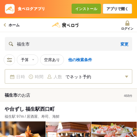
インストール
アプリで開く
ホーム
ログイン
変更
福生市
予算
空席あり
他の検索条件
日時
時間
人数
でネット予約
福生市
の
お店
468
件
や台ずし 福生駅西口町
福生駅 97m / 居酒屋、寿司、海鮮