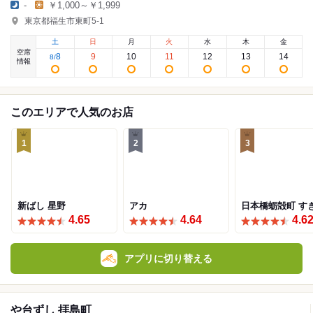
-
￥1,000～￥1,999
東京都福生市東町5-1
土
日
月
火
水
木
金
空席
8
9
10
11
12
13
14
8
/
情報
このエリアで人気のお店
1
2
3
新ばし 星野
アカ
日本橋蛎殻町 す
4.65
4.64
4.6
アプリに切り替える
や台ずし 拝島町