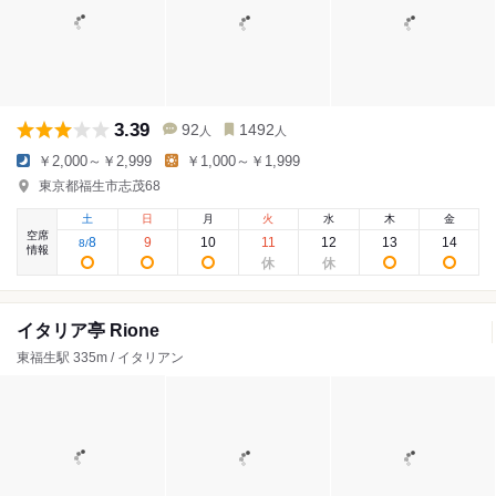
3.39
92
1492
人
人
￥2,000～￥2,999
￥1,000～￥1,999
東京都福生市志茂68
土
日
月
火
水
木
金
空席
8
9
10
11
12
13
14
8
/
情報
イタリア亭 Rione
東福生駅 335m / イタリアン