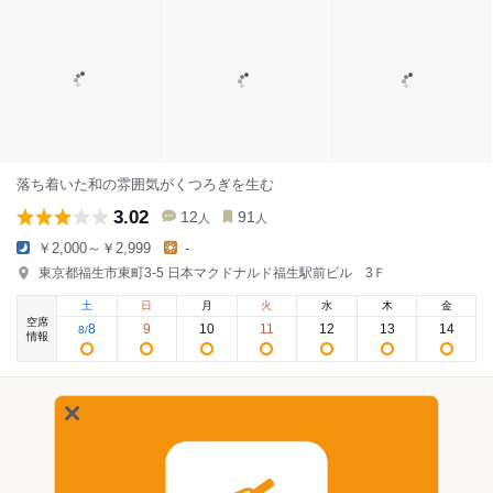
落ち着いた和の雰囲気がくつろぎを生む
3.02
12
91
人
人
￥2,000～￥2,999
-
東京都福生市東町3-5 日本マクドナルド福生駅前ビル 3Ｆ
土
日
月
火
水
木
金
空席
8
9
10
11
12
13
14
8
/
情報