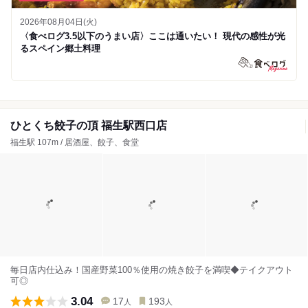
2026年08月04日(火)
〈食べログ3.5以下のうまい店〉ここは通いたい！ 現代の感性が光
るスペイン郷土料理
ひとくち餃子の頂 福生駅西口店
福生駅 107m / 居酒屋、餃子、食堂
毎日店内仕込み！国産野菜100％使用の焼き餃子を満喫◆テイクアウト
可◎
3.04
17
193
人
人