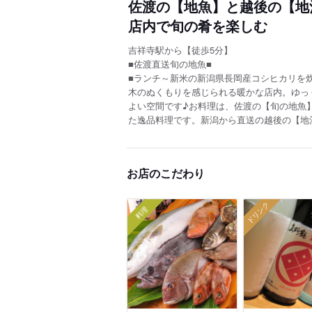
佐渡の【地魚】と越後の【地
店内で旬の肴を楽しむ
吉祥寺駅から【徒歩5分】
■佐渡直送旬の地魚■
■ランチ～新米の新潟県長岡産コシヒカリを
木のぬくもりを感じられる暖かな店内。ゆっ
よい空間です♪お料理は、佐渡の【旬の地魚
た逸品料理です。新潟から直送の越後の【地
お店のこだわり
ドリンク
料理