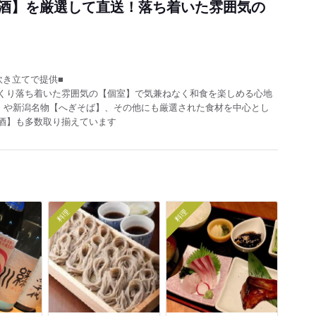
酒】を厳選して直送！落ち着いた雰囲気の
炊き立てで提供■
くり落ち着いた雰囲気の【個室】で気兼ねなく和食を楽しめる心地
】や新潟名物【へぎそば】、その他にも厳選された食材を中心とし
酒】も多数取り揃えています
料理
料理