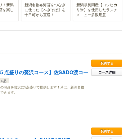
り！新潟
新潟名物布海苔をつなぎ
新潟県長岡産【コシヒカ
酒を楽し
に使った【へぎそば】を
リ米】を使用したランチ
十日町から直送！
メニュー多数用意
予約する
５点盛りの贅沢コース】佐SADO渡コー
コース詳細
6品
の刺身を贅沢に5点盛りで提供します！〆は、新潟名物
能できます。
予約する