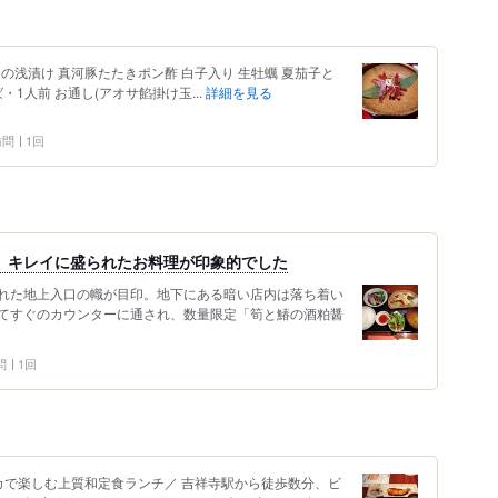
の浅漬け 真河豚たたきポン酢 白子入り 生牡蠣 夏茄子と
1人前 お通し(アオサ餡掛け玉...
詳細を見る
 訪問
1回
、キレイに盛られたお料理が印象的でした
れた地上入口の幟が目印。地下にある暗い店内は落ち着い
てすぐのカウンターに通され、数量限定「筍と鰆の酒粕醤
問
1回
カで楽しむ上質和定食ランチ／ 吉祥寺駅から徒歩数分、ビ