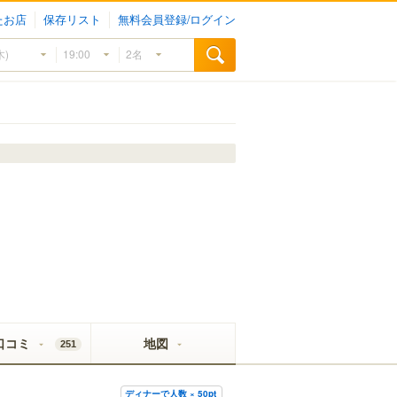
たお店
保存リスト
無料会員登録/ログイン
口コミ
地図
251
ディナーで人数 × 50pt