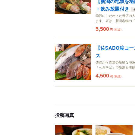
【新潟の地魚を堪
＋飲み放題付き
季節にこだわった当店の
ます。〆は、新潟名物の
5,500
円
(税抜)
【佐SADO渡コ
ス
佐渡から直送の新鮮な地魚
「へぎそば」で新潟を堪
4,500
円
(税抜)
投稿写真