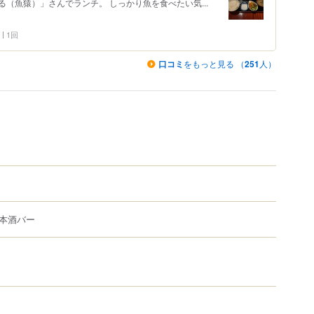
（魚猿）」さんでランチ。 しっかり魚を食べたい気...
1回
口コミ
をもっと見る （
251
人）
本酒バー