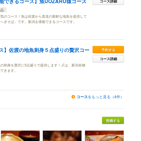
能できるコース】魚UOZARU猿コース
コース詳細
6品
人気のコース！魚は佐渡から直送の新鮮な地魚を提供して
「へぎそば」です。新潟を堪能できるコースです。
ース】佐渡の地魚刺身５点盛りの贅沢コー
予約する
コース詳細
の刺身を贅沢に5点盛りで提供します！〆は、新潟名物
能できます。
コース
をもっと見る（4件）
投稿する