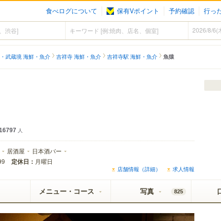
食べログについて
保有Vポイント
予約確認
行っ
・武蔵境 海鮮・魚介
吉祥寺 海鮮・魚介
吉祥寺駅 海鮮・魚介
魚猿
16797
人
居酒屋
日本酒バー
定休日：
月曜日
99
店舗情報（詳細）
求人情報
メニュー・コース
写真
825