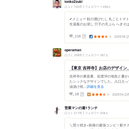
tonko2zuki
口コミ 732件
フォロワー 1,458人
✔メニュー 鮭の酒びたし 丸ごとトマト
生湯葉のお浸し 穴子の天ぷら へぎそば・
2025/06
？
116
operaman
口コミ 338件
フォロワー 287人
【東京 吉祥寺】お店のデザイン
吉祥寺の東急裏、佐渡沖の地魚と書か
たシックなデザインでした。入口入っ
油漬け焼...
詳細を見る
2025/04 訪
？
18
営業マンの週1ランチ
口コミ 217件
フォロワー 208人
＼照り焼き×刺身の最強コンビ！駅チ