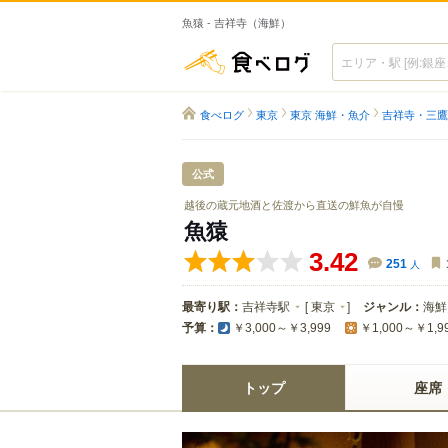
魚猿 - 吉祥寺（海鮮）
食べログ
食べログ
東京
東京 海鮮・魚介
吉祥寺・三鷹
公式
越後の蔵元地酒と佐渡から直送の鮮魚が自慢
魚猿
3.42
251
人
最寄り駅：
吉祥寺駅
[
東京
]
ジャンル：
海鮮
予算：
￥3,000～￥3,999
￥1,000～￥1,9
トップ
座席