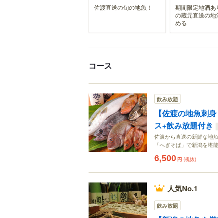
佐渡直送の旬の地魚！
期間限定地酒あ
の蔵元直送の地
める
コース
飲み放題
【佐渡の地魚刺身
ス+飲み放題付き
佐渡から直送の新鮮な地魚
「へぎそば」で新潟を堪
6,500
円
(税抜)
人気No.1
飲み放題