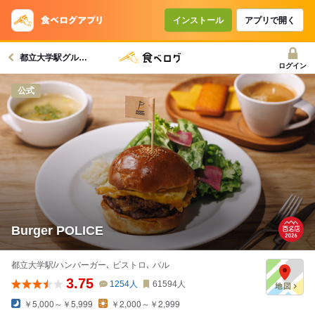
インストール
アプリで開く
都立大学駅グルメへ
ログイン
公式
Burger POLICE
都立大学駅/ハンバーガー､ ビストロ､ バル
3.75
1254
人
61594
人
￥5,000～￥5,999
￥2,000～￥2,999