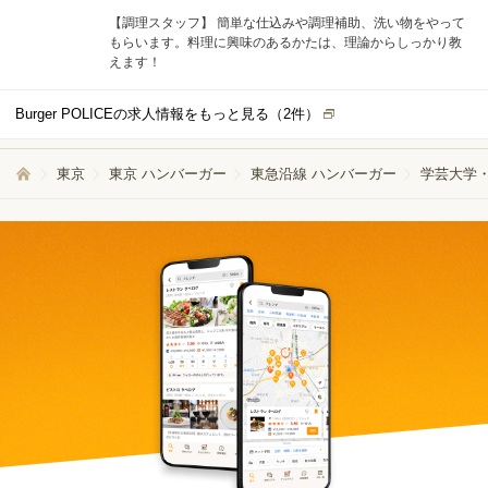
【調理スタッフ】 簡単な仕込みや調理補助、洗い物をやって
もらいます。料理に興味のあるかたは、理論からしっかり教
えます！
Burger POLICEの求人情報をもっと見る（
2
件）
東京
東京 ハンバーガー
東急沿線 ハンバーガー
学芸大学