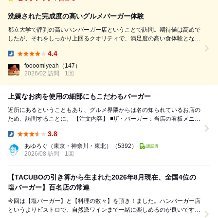
洗練された完成度の高いグルメバーガー体験
都立大学で評判の高いハンバーガー店ということで訪問。期待値は高めで
したが、それをしっかり上回るクオリティで、満足度の高い食体験となり
ました。 ■料理の感想 まず特筆すべきは全体のバランスの良さ。パティ
4.4
は肉の旨みがしっかりと感じられながらも重たすぎず、ジューシーさと軽
Dinner:
やかさを両立しています。バ...
foooomiyeah
（147）
2026/02 訪問
1回
上質なお肉を使用の細部にもこだわるバーガー
近所にあるということもあり、グルメ界隈からは名の知られているお店の
ため、訪問することに。 【注文内容】 ◾️ザ・バーガー：当店の看板メニュ
ー。まず驚いたのは、ボリューム感の...
3.8
Dinner:
あゆろぐ（東京・神奈川・東北）
（5392）
2026/08 訪問
1回
【TACUBOの引き算から生まれた2026年8月現在、全国4位の
塩バーガー】百名店の常連
今回は【塩バーガー】と【料理の数々】を頂き！ました。ハンバーガー店
というよりビストロで、自然派ワインまで一緒に楽しめるのが良いです。