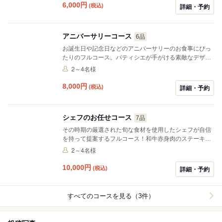
6,000
円
(税込)
詳細・予約
アニバーサリーコース
6品
お誕生日や記念日などのアニバーサリーのお食事にぴっ
たりのフルコース。パティシエが手がける素敵なデザー
トを添えて思い出の時間をお届けいたします。
2～4名様
8,000
円
(税込)
詳細・予約
シェフのお任せコース
7品
その時期の厳選された旬な食材を使用したシェフが自信
を持って提案するフルコース！和牛赤身肉のステーキは
絶品です！
2～4名様
10,000
円
(税込)
詳細・予約
すべてのコースを見る（3件）