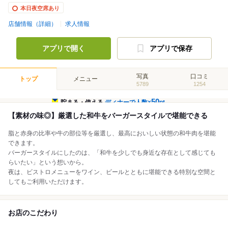
本日夜空席あり
店舗情報（詳細）
求人情報
アプリで開く
アプリで保存
写真
口コミ
トップ
メニュー
5789
1254
50
貯まる・使える
ディナーで人数×
pt
【素材の味◎】厳選した和牛をバーガースタイルで堪能できる
脂と赤身の比率や牛の部位等を厳選し、最高においしい状態の和牛肉を堪能
できます。
バーガースタイルにしたのは、「和牛を少しでも身近な存在として感じても
らいたい」という想いから。
夜は、ビストロメニューをワイン、ビールとともに堪能できる特別な空間と
してもご利用いただけます。
お店のこだわり