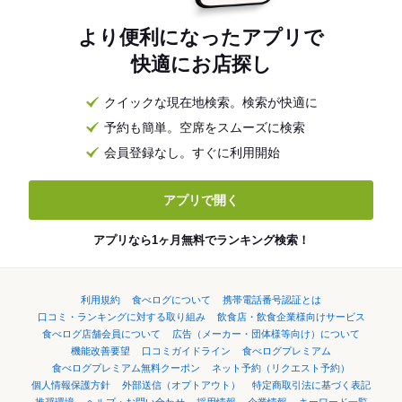
より便利になったアプリで
快適にお店探し
クイックな現在地検索。検索が快適に
予約も簡単。空席をスムーズに検索
会員登録なし。すぐに利用開始
アプリで開く
アプリなら1ヶ月無料でランキング検索！
利用規約
食べログについて
携帯電話番号認証とは
口コミ・ランキングに対する取り組み
飲食店・飲食企業様向けサービス
食べログ店舗会員について
広告（メーカー・団体様等向け）について
機能改善要望
口コミガイドライン
食べログプレミアム
食べログプレミアム無料クーポン
ネット予約（リクエスト予約）
個人情報保護方針
外部送信（オプトアウト）
特定商取引法に基づく表記