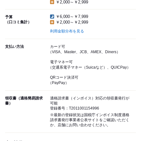
￥2,000～￥2,999
￥6,000～￥7,999
予算
（口コミ集計）
￥2,000～￥2,999
利用金額分布を見る
支払い方法
カード可
（VISA、Master、JCB、AMEX、Diners）
電子マネー可
（交通系電子マネー（Suicaなど）、QUICPay）
QRコード決済可
（PayPay）
領収書（適格簡易請求
適格請求書（インボイス）対応の領収書発行が
書）
可能
登録番号：T2011001154996
※最新の登録状況は国税庁インボイス制度適格
請求書発行事業者公表サイトをご確認いただく
か、店舗にお問い合わせください。