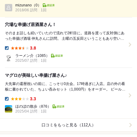
Dinner:
も多いし、メガシリーズがあるので、何度もオーダーしなくて済みます
mizunano
（0）
2018/06 訪問
（笑） が、ほんとにグラスでかいので、か弱い女性にはちょ...
1回
穴場な串揚げ居酒屋さん！
そのまま話しも続いていたので流れで2軒目に。道路を渡って反対側にあ
った串揚げ酒場 仲丸さんに訪問。 土曜の五反田ということもあり空いて
ました。テーブル席にご案内。冷房ガンガン...
3.8
Dinner:
ラーメン介
（1085）
2025/07 訪問
1回
マグロが美味しい串揚げ屋さん♪
大先輩の還暦祝いの前に、こっそり0次会。17時過ぎに入店。店の外の看
板に書かれていた、ちょい呑みセット（1,000円）をオーダー。 ビールに
マグロブツ、手作りポテサラ、唐揚げがつ...
3.3
Dinner:
ほのぼの散歩
（876）
2025/04 訪問
1回
口コミをもっと見る（112人）