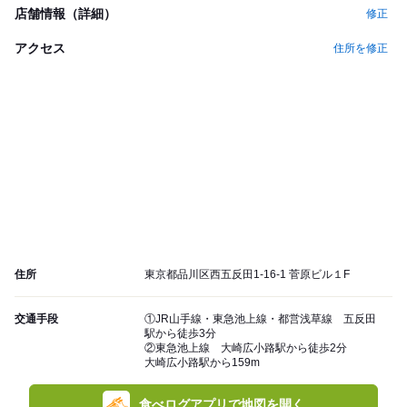
店舗情報（詳細）
修正
アクセス
住所を修正
住所
東京都品川区西五反田1-16-1 菅原ビル１F
交通手段
①JR山手線・東急池上線・都営浅草線 五反田
駅から徒歩3分
②東急池上線 大崎広小路駅から徒歩2分
大崎広小路駅から159m
食べログアプリで地図を開く