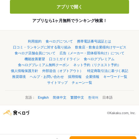
アプリで開く
アプリなら1ヶ月無料でランキング検索！
利用規約
食べログについて
携帯電話番号認証とは
口コミ・ランキングに対する取り組み
飲食店・飲食企業様向けサービス
食べログ店舗会員について
広告（メーカー・団体様等向け）について
機能改善要望
口コミガイドライン
食べログプレミアム
食べログプレミアム無料クーポン
ネット予約（リクエスト予約）
個人情報保護方針
外部送信（オプトアウト）
特定商取引法に基づく表記
推奨環境
ヘルプ・お問い合わせ
採用情報
企業情報
キーワード一覧
サイトマップ
チェーン一覧
言語：
English
简体中文
繁體中文
한국어
日本語
©Kakaku.com, Inc.