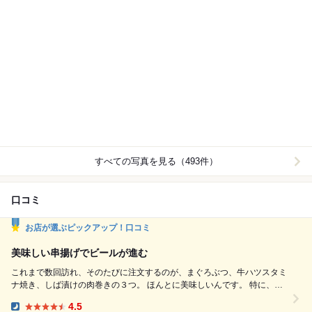
すべての写真を見る（493件）
口コミ
お店が選ぶピックアップ！口コミ
美味しい串揚げでビールが進む
これまで数回訪れ、そのたびに注文するのが、まぐろぶつ、牛ハツスタミ
ナ焼き、しば漬けの肉巻きの３つ。 ほんとに美味しいんです。 特に、し
ば漬けの肉巻きはここでしか食べられない逸品。 私が行ったことのある
4.5
ほかの串揚げ屋さんではお目にかかったことありません。 飲み物の種類