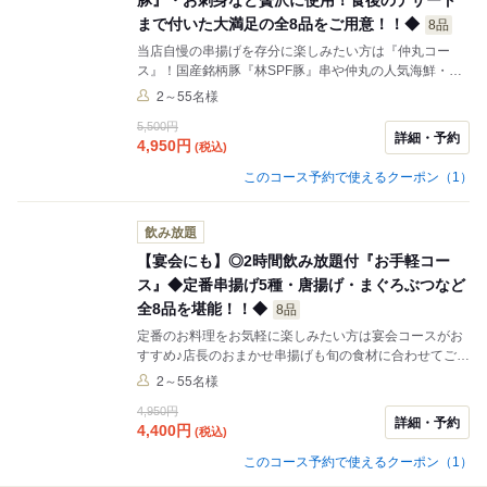
まで付いた大満足の全8品をご用意！！◆
8品
当店自慢の串揚げを存分に楽しみたい方は『仲丸コー
ス』！国産銘柄豚『林SPF豚』串や仲丸の人気海鮮・野
菜串など、バラエティに富んだ豪華6種の串揚げが楽し
2～55名様
めます♪また食べ比べできる新鮮お刺身やデザートまで付
5,500円
いたおすすめのコースです！ぜひご堪能ください！！
詳細・予約
4,950
円
(税込)
このコース予約で使えるクーポン（1）
飲み放題
【宴会にも】◎2時間飲み放題付『お手軽コー
ス』◆定番串揚げ5種・唐揚げ・まぐろぶつなど
全8品を堪能！！◆
8品
定番のお料理をお気軽に楽しみたい方は宴会コースがお
すすめ♪店長のおまかせ串揚げも旬の食材に合わせてご提
供します!!仲丸人気のまぐろぶつもお楽しみいただけま
2～55名様
す！是非ご賞味くださいませ♪
4,950円
詳細・予約
4,400
円
(税込)
このコース予約で使えるクーポン（1）