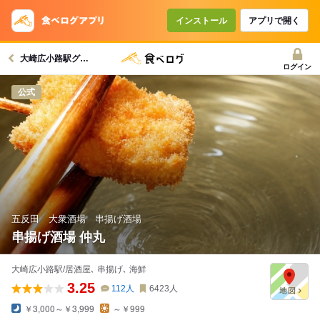
コースで使えるクーポン
戻る
インストール
アプリで開く
大崎広小路駅グルメへ
クーポンを利用せず予約する
ログイン
公式
五反田 大衆酒場 串揚げ酒場
串揚げ酒場 仲丸
大崎広小路駅/居酒屋､ 串揚げ､ 海鮮
3.25
112
人
6423
人
￥3,000～￥3,999
～￥999