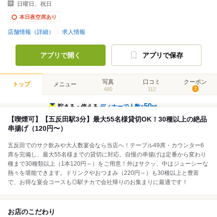
日曜日、祝日
本日夜空席あり
店舗情報（詳細）
求人情報
アプリで開く
アプリで保存
写真
口コミ
クーポン
トップ
メニュー
480
112
2
50
貯まる・使える
ディナーで人数×
pt
【喫煙可】【五反田駅3分】最大55名様貸切OK！30種以上の絶品
串揚げ（120円〜）
五反田でのサク飲みや大人数宴会なら当店へ！テーブル49席・カウンター6
席を完備し、最大55名様までの貸切に対応。自慢の串揚げは定番から変わり
種まで30種類以上（1本120円～）をご用意！外はサクッ、中はジューシーな
熱々を堪能できます。ドリンクやおつまみ（220円～）も30種以上と豊富
で、お得な宴会コースも◎駅チカで会社帰りのお集まりに最適です！
お店のこだわり