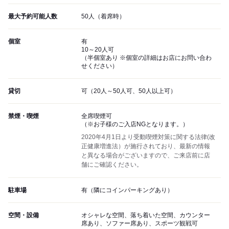
最大予約可能人数
50人（着席時）
個室
有
10～20人可
（半個室あり ※個室の詳細はお店にお問い合わ
せください）
貸切
可（20人～50人可、50人以上可）
禁煙・喫煙
全席喫煙可
（※お子様のご入店NGとなります。）
2020年4月1日より受動喫煙対策に関する法律(改
正健康増進法）が施行されており、最新の情報
と異なる場合がございますので、ご来店前に店
舗にご確認ください。
駐車場
有（隣にコインパーキングあり）
空間・設備
オシャレな空間、落ち着いた空間、カウンター
席あり、ソファー席あり、スポーツ観戦可