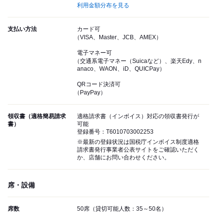
利用金額分布を見る
支払い方法
カード可
（VISA、Master、JCB、AMEX）
電子マネー可
（交通系電子マネー（Suicaなど）、楽天Edy、n
anaco、WAON、iD、QUICPay）
QRコード決済可
（PayPay）
領収書（適格簡易請求
適格請求書（インボイス）対応の領収書発行が
書）
可能
登録番号：T6010703002253
※最新の登録状況は国税庁インボイス制度適格
請求書発行事業者公表サイトをご確認いただく
か、店舗にお問い合わせください。
席・設備
席数
50席（貸切可能人数：35～50名）