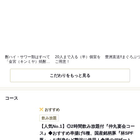
酎ハイ・サワー類はすべて
20人まで入る（半）個室を
豊洲直送!!まぐろぶつ
「金宮（キンミヤ）焼酎」
ご用意！
を使用！
こだわりをもっと見る
コース
おすすめ
飲み放題
【人気No.1】◎2時間飲み放題付『仲丸宴会コー
ス』◆おすすめ串揚げ6種、国産銘柄豚『林SPF
豚』・お刺身など贅沢に使用！食後のデザート