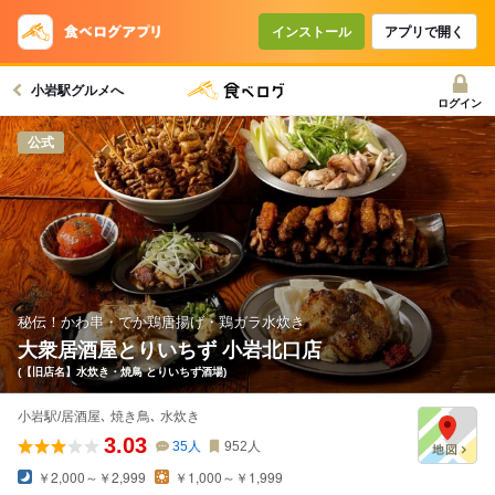
コースで使えるクーポン
戻る
インストール
アプリで開く
小岩駅グルメへ
クーポンを利用せず予約する
ログイン
公式
秘伝！かわ串・でか鶏唐揚げ・鶏ガラ水炊き
大衆居酒屋とりいちず 小岩北口店
(【旧店名】水炊き・焼鳥 とりいちず酒場)
小岩駅/居酒屋､ 焼き鳥､ 水炊き
3.03
35
人
952
人
￥2,000～￥2,999
￥1,000～￥1,999