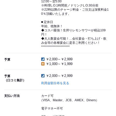
12:00～翌5:00
※料理L.O.1時間前／ドリンクL.O.30分前
※22時以降のチャージ料金・ご注文は深夜料金1
0％頂戴いたします。
■ 定休日
年始、他無休！
◆コスパ最強！生搾りレモンサワーが税込109
円！
◆大人数宴会可能！…会社宴会・打ち上げ・飲
み会等の各種宴会に是非ご利用ください！
**********************
￥2,000～￥2,999
予算
￥1,000～￥1,999
￥2,000～￥2,999
予算
（口コミ集計）
利用金額分布を見る
支払い方法
カード可
（VISA、Master、JCB、AMEX、Diners）
電子マネー不可