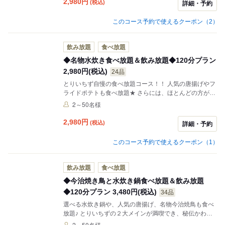
2,980
円
(税込)
詳細・予約
このコース予約で使えるクーポン（2）
飲み放題
食べ放題
◆名物水炊き食べ放題＆飲み放題◆120分プラン
2,980円(税込)
24品
とりいちず自慢の食べ放題コース！！ 人気の唐揚げやフ
ライドポテトも食べ放題★ さらには、ほとんどの方がご
注文する水炊き（水炊き鍋・辛炊き鍋・季節の鍋）ぜひ
2～50名様
一度お試しください！！
2,980
円
(税込)
詳細・予約
このコース予約で使えるクーポン（1）
飲み放題
食べ放題
◆今治焼き鳥と水炊き鍋食べ放題＆飲み放題
◆120分プラン 3,480円(税込)
34品
選べる水炊き鍋や、人気の唐揚げ、名物今治焼鳥も食べ
放題♪ とりいちずの２大メインが満喫でき、秘伝かわ
串、あてチキ等数々の鶏料理で、大満足間違いなし！！
2～50名様