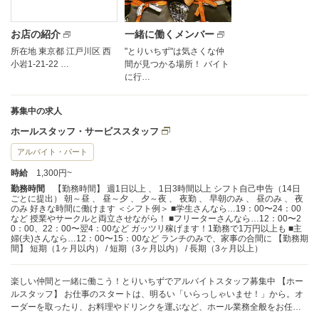
お店の紹介
一緒に働くメンバー
所在地 東京都 江戸川区 西
"とりいちず"は気さくな仲
小岩1-21-22 …
間が見つかる場所！ バイト
に行…
募集中の求人
ホールスタッフ・サービススタッフ
アルバイト・パート
時給
1,300円~
勤務時間
【勤務時間】 週1日以上 、 1日3時間以上 シフト自己申告（14日
ごとに提出） 朝～昼 、 昼～夕 、 夕～夜 、 夜勤 、 早朝のみ 、 昼のみ 、 夜
のみ 好きな時間に働けます ＜シフト例＞ ■学生さんなら…19：00〜24：00
など 授業やサークルと両立させながら！ ■フリーターさんなら…12：00〜2
0：00、22：00〜翌4：00など ガッツリ稼げます！1勤務で1万円以上も ■主
婦(夫)さんなら…12：00〜15：00など ランチのみで、家事の合間に 【勤務期
間】 短期（1ヶ月以内） / 短期（3ヶ月以内） / 長期（3ヶ月以上）
楽しい仲間と一緒に働こう！とりいちずでアルバイトスタッフ募集中 【ホー
ルスタッフ】 お仕事のスタートは、明るい「いらっしゃいませ！」から。オ
ーダーを取ったり、お料理やドリンクを運ぶなど、ホール業務全般をお任せ