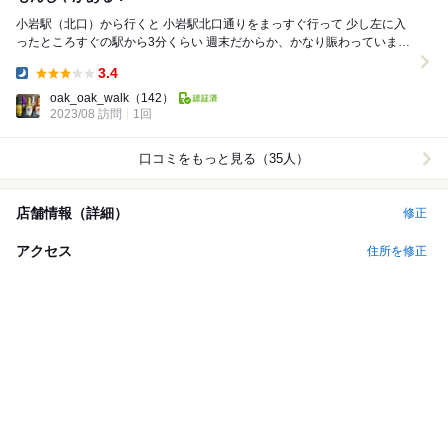
小岩駅（北口）から行くと 小岩駅北口通りをまっすぐ行って 少し左に入
ったところすぐの駅から3分くらい 週末だからか、かなり賑わっていまし
た。 予約して行って良かった！ ...
3.4
Dinner:
oak_oak_walk
（142）
2023/08 訪問
1回
口コミをもっと見る（35人）
店舗情報（詳細）
修正
アクセス
住所を修正