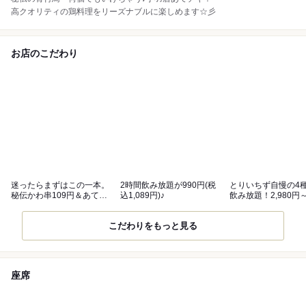
高クオリティの鶏料理をリーズナブルに楽しめます☆彡
お店のこだわり
迷ったらまずはこの一本。
2時間飲み放題が990円(税
とりいちず自慢の4
秘伝かわ串109円＆あてチ
込1,089円)♪
飲み放題！2,980円
キ85円！
こだわりをもっと見る
座席