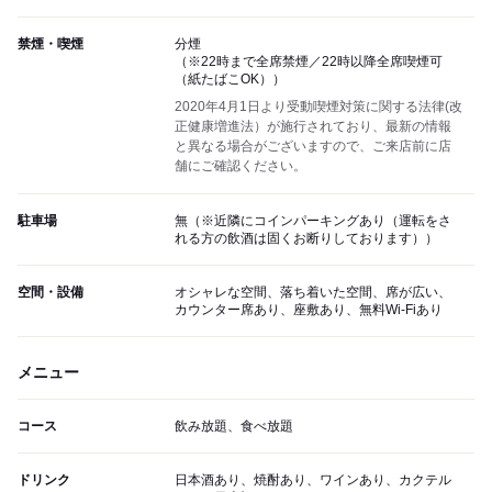
禁煙・喫煙
分煙
（※22時まで全席禁煙／22時以降全席喫煙可
（紙たばこOK））
2020年4月1日より受動喫煙対策に関する法律(改
正健康増進法）が施行されており、最新の情報
と異なる場合がございますので、ご来店前に店
舗にご確認ください。
駐車場
無（※近隣にコインパーキングあり（運転をさ
れる方の飲酒は固くお断りしております））
空間・設備
オシャレな空間、落ち着いた空間、席が広い、
カウンター席あり、座敷あり、無料Wi-Fiあり
メニュー
コース
飲み放題、食べ放題
ドリンク
日本酒あり、焼酎あり、ワインあり、カクテル