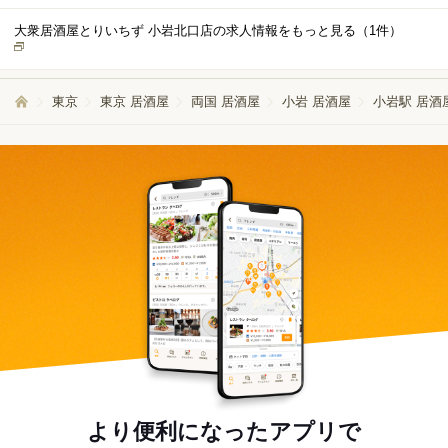
します。 未経験者歓迎 先輩スタッフがしっかりサポートしますので、初めて
の方でも安心して働けます！
大衆居酒屋とりいちず 小岩北口店の求人情報をもっと見る（
1
件）
東京
東京 居酒屋
両国 居酒屋
小岩 居酒屋
小岩駅 居酒
より便利になったアプリで