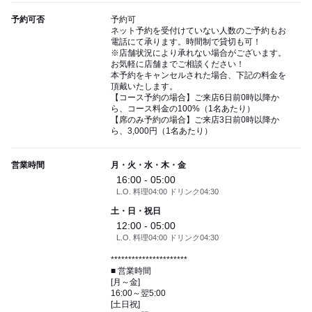
予約可否
予約可
ネット予約を受付けていない人数のご予約もお
電話にて承ります。時間制で貸切も可！
※店舗状況により承れない場合がございます。
お気軽に店舗までご相談ください！
本予約をキャンセルされた場合、下記の料金を
頂戴いたします。
【コース予約の場合】ご来店6日前0時以降か
ら、コース料金の100%（1名あたり）
【席のみ予約の場合】ご来店3日前0時以降か
ら、3,000円（1名あたり）
営業時間
月・火・水・木・金
16:00 - 05:00
L.O. 料理04:00 ドリンク04:30
土・日・祝日
12:00 - 05:00
L.O. 料理04:00 ドリンク04:30
**********************
■ 営業時間
[月～金]
16:00～翌5:00
[土日祝]