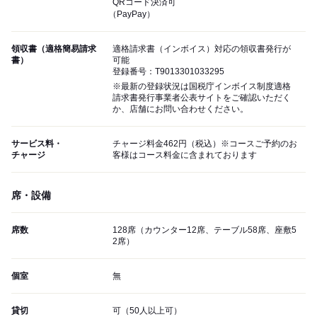
QRコード決済可
（PayPay）
領収書（適格簡易請求
適格請求書（インボイス）対応の領収書発行が
書）
可能
登録番号：T9013301033295
※最新の登録状況は国税庁インボイス制度適格
請求書発行事業者公表サイトをご確認いただく
か、店舗にお問い合わせください。
サービス料・
チャージ料金462円（税込）※コースご予約のお
チャージ
客様はコース料金に含まれております
席・設備
席数
128席（カウンター12席、テーブル58席、座敷5
2席）
個室
無
貸切
可（50人以上可）