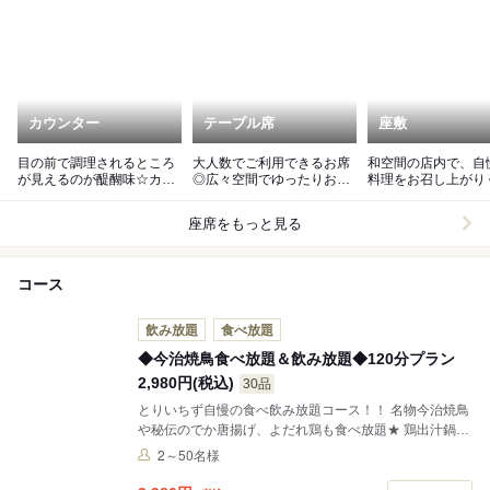
カウンター
テーブル席
座敷
目の前で調理されるところ
大人数でご利用できるお席
和空間の店内で、自
が見えるのが醍醐味☆カウ
◎広々空間でゆったりお寛
料理をお召し上がり
ンター席もオススメ◎
ぎください
い
座席をもっと見る
コース
飲み放題
食べ放題
◆今治焼鳥食べ放題＆飲み放題◆120分プラン
2,980円(税込)
30品
とりいちず自慢の食べ飲み放題コース！！ 名物今治焼鳥
や秘伝のでか唐揚げ、よだれ鶏も食べ放題★ 鶏出汁鍋も
お楽しみいただけます！！
2～50名様