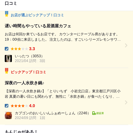
口コミ
お店が選ぶピックアップ！口コミ
遅い時間もやっている居酒屋カフェ
お店は何回か来ているお店です。 カウンターにテーブル席があります。
19：00頃に来店しました。 注文したのは、すごいシリーズレモンサワー
にポテトサラダ、砂肝、秘伝！かわ串（ホット）、とりの焼き餃子です。
3.3
すごいシリーズはネーミングほどではないけど、レモンがいい感じで結構
Dinner:
気に入ってます。 かわ串はそれほど自分は辛くないけど、普通の人は辛
いったつ
（3053）
2021/04 訪問
3回
く感じると思います。 砂肝はコリっとして飲...
ピックアップ！口コミ
深夜の一人水炊き鍋♪
【深夜の一人水炊き鍋♪】「とりいちず 小岩北口店」東京都江戸川区小
岩 真夏の暑い日にも関わらず、無性に「水炊き鍋」が食べたくなり、朝
の5時まで開店している「とりいちず(小岩北口店)」に行ってきました。
4.0
お店に入ったのは、深夜2時頃。店内はさすがに混んではいませんでした
Dinner:
が、テーブル席の一角でドンチャン...
カブゴンのおいしいんふぉめーしょん
（2246）
2024/09 訪問
1回
もんじゃがある！