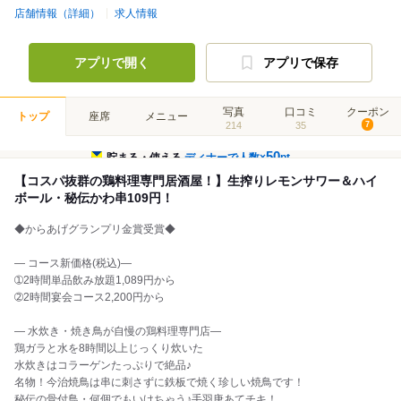
店舗情報（詳細）
求人情報
アプリで開く
アプリで保存
写真
口コミ
クーポン
トップ
座席
メニュー
214
35
7
50
貯まる・使える
ディナーで人数×
pt
【コスパ抜群の鶏料理専門居酒屋！】生搾りレモンサワー＆ハイ
ボール・秘伝かわ串109円！
◆からあげグランプリ金賞受賞◆
― コース新価格(税込)―
➀2時間単品飲み放題1,089円から
➁2時間宴会コース2,200円から
― 水炊き・焼き鳥が自慢の鶏料理専門店―
鶏ガラと水を8時間以上じっくり炊いた
水炊きはコラーゲンたっぷりで絶品♪
名物！今治焼鳥は串に刺さずに鉄板で焼く珍しい焼鳥です！
秘伝の骨付鳥・何個でもいけちゃう♪手羽唐あてチキ！