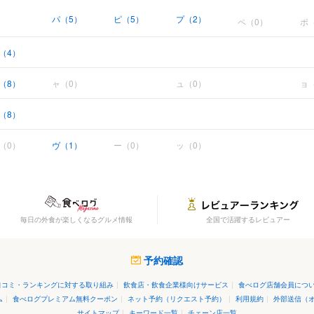
パ（5）
ピ（5）
プ（2）
ペ（0）
ポ
（4）
（8）
ャ（0）
ュ（0）
ョ
（8）
（0）
ヴ（1）
ー（0）
ッ（0）
毎日の外食が楽しくなるグルメ情報
全国で活躍するレビュアー
予約確認
口コミ・ランキングに対する取り組み
|
飲食店・飲食企業様向けサービス
|
食べログ店舗会員につ
ム
|
食べログプレミアム無料クーポン
|
ネット予約（リクエスト予約）
|
利用規約
|
外部送信（
サイトマップ
|
キーワード一覧
|
チェーン店一覧