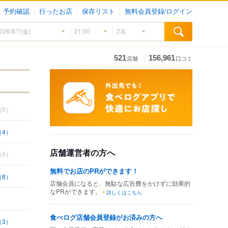
予約確認
行ったお店
保存リスト
無料会員登録/ログイン
｜
521
156,961
店舗
口コミ
（0）
（4）
店舗運営者の方へ
（0）
無料でお店のPRができます！
（8）
店舗会員になると、無駄な広告費をかけずに効果的
なPRができます。
詳しくはこちら
食べログ店舗会員登録がお済みの方へ
（3）