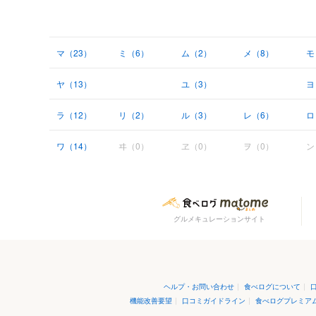
マ（23）
ミ（6）
ム（2）
メ（8）
モ
ヤ（13）
ユ（3）
ヨ
ラ（12）
リ（2）
ル（3）
レ（6）
ロ
ワ（14）
ヰ（0）
ヱ（0）
ヲ（0）
ン
グルメキュレーションサイト
ヘルプ・お問い合わせ
|
食べログについて
|
機能改善要望
|
口コミガイドライン
|
食べログプレミア