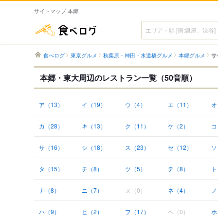
サイトマップ 本郷
食べログ
食べログ
東京グルメ
秋葉原・神田・水道橋グルメ
本郷グルメ
サ
本郷・東大周辺のレストラン一覧（50音順）
ア（13）
イ（19）
ウ（4）
エ（11）
オ
カ（28）
キ（13）
ク（11）
ケ（2）
コ
サ（16）
シ（18）
ス（23）
セ（12）
ソ
タ（15）
チ（8）
ツ（5）
テ（8）
ト
ナ（8）
ニ（7）
ヌ（0）
ネ（4）
ノ
ハ（9）
ヒ（2）
フ（17）
ヘ（0）
ホ