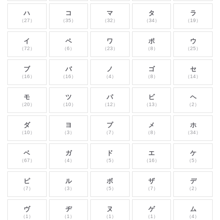
ハ
コ
マ
タ
ラ
（27）
（35）
（32）
（34）
（19）
イ
ペ
ワ
ポ
ウ
（72）
（6）
（23）
（8）
（25）
ブ
バ
ノ
ゴ
セ
（16）
（16）
（4）
（8）
（14）
モ
ツ
パ
ビ
ヘ
（20）
（10）
（12）
（13）
（2）
ダ
ヨ
プ
メ
ホ
（10）
（3）
（7）
（8）
（34）
ベ
ガ
ド
エ
ケ
（67）
（4）
（5）
（16）
（5）
ピ
ル
ボ
ザ
デ
（7）
（3）
（5）
（7）
（2）
ヴ
ヂ
ヌ
ゲ
ム
（1）
（1）
（1）
（1）
（4）