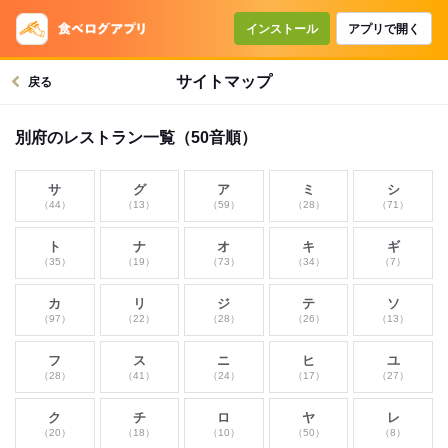
インストール
アプリで開く
サイトマップ
戻る
別府のレストラン一覧（50音順）
サ
グ
ア
ミ
シ
（44）
（13）
（59）
（28）
（71）
ト
ナ
オ
キ
ギ
（35）
（19）
（73）
（34）
（7）
カ
リ
ジ
テ
ソ
（97）
（22）
（28）
（26）
（13）
フ
ス
ニ
ヒ
ユ
（28）
（41）
（24）
（17）
（27）
ク
チ
ロ
ヤ
レ
（20）
（18）
（10）
（50）
（8）