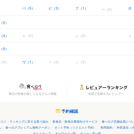
パ（5）
ピ（3）
プ（1）
ポ
ペ（0）
（2）
（4）
ャ（0）
ュ（0）
ョ
（5）
（0）
ヴ（1）
ー（0）
ッ（0）
毎日の外食が楽しくなるグルメ情報
全国で活躍するレビュアー
予約確認
口コミ・ランキングに対する取り組み
|
飲食店・飲食企業様向けサービス
|
食べログ店舗会員につ
ム
|
食べログプレミアム無料クーポン
|
ネット予約（リクエスト予約）
|
利用規約
|
外部送信（
サイトマップ
|
キーワード一覧
|
チェーン店一覧