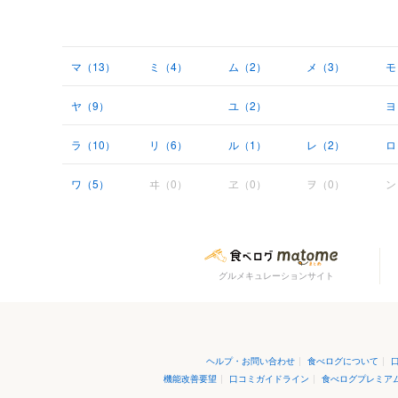
マ（13）
ミ（4）
ム（2）
メ（3）
モ
ヤ（9）
ユ（2）
ヨ
ラ（10）
リ（6）
ル（1）
レ（2）
ロ
ワ（5）
ヰ（0）
ヱ（0）
ヲ（0）
ン
グルメキュレーションサイト
ヘルプ・お問い合わせ
|
食べログについて
|
機能改善要望
|
口コミガイドライン
|
食べログプレミア