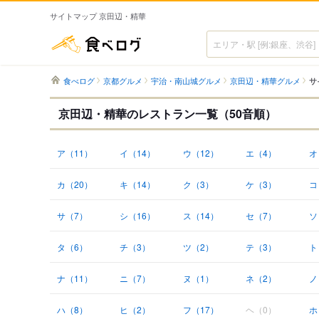
サイトマップ 京田辺・精華
食べログ
食べログ
京都グルメ
宇治・南山城グルメ
京田辺・精華グルメ
サ
京田辺・精華のレストラン一覧（50音順）
ア（11）
イ（14）
ウ（12）
エ（4）
オ
カ（20）
キ（14）
ク（3）
ケ（3）
コ
サ（7）
シ（16）
ス（14）
セ（7）
ソ
タ（6）
チ（3）
ツ（2）
テ（3）
ト
ナ（11）
ニ（7）
ヌ（1）
ネ（2）
ノ
ハ（8）
ヒ（2）
フ（17）
ヘ（0）
ホ