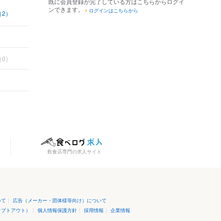
既に会員登録が完了している方はこちらからログイ
ンできます。
ログインはこちらから
（2）
（0）
飲食店専門の求人サイト
いて
|
広告（メーカー・団体様等向け）について
オプトアウト）
|
個人情報保護方針
|
採用情報
|
企業情報