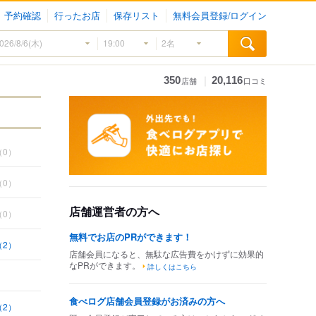
予約確認
行ったお店
保存リスト
無料会員登録/ログイン
｜
350
20,116
店舗
口コミ
（0）
（0）
店舗運営者の方へ
（0）
無料でお店のPRができます！
（2）
店舗会員になると、無駄な広告費をかけずに効果的
なPRができます。
詳しくはこちら
食べログ店舗会員登録がお済みの方へ
（2）