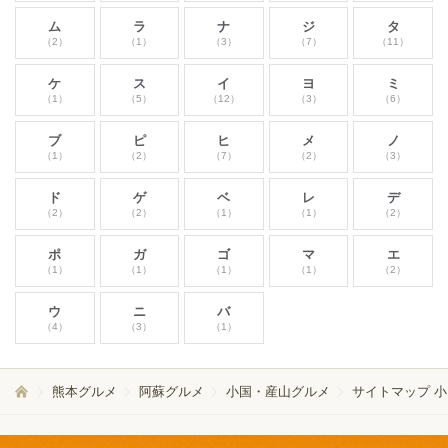
ム
ラ
ナ
ジ
タ
（2）
（1）
（3）
（7）
（11）
ケ
ス
イ
ヨ
ミ
（1）
（5）
（12）
（3）
（6）
ブ
ピ
ヒ
メ
ノ
（1）
（2）
（7）
（2）
（3）
ド
ゲ
ベ
レ
デ
（2）
（2）
（1）
（1）
（2）
ポ
ガ
ゴ
マ
エ
（1）
（1）
（1）
（1）
（2）
ウ
ニ
バ
（4）
（3）
（1）
熊本グルメ
阿蘇グルメ
小国・産山グルメ
サイトマップ 