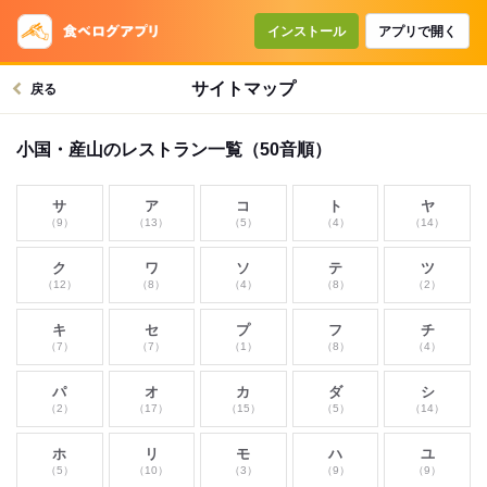
インストール
アプリで開く
サイトマップ
戻る
小国・産山のレストラン一覧（50音順）
サ
ア
コ
ト
ヤ
（9）
（13）
（5）
（4）
（14）
ク
ワ
ソ
テ
ツ
（12）
（8）
（4）
（8）
（2）
キ
セ
プ
フ
チ
（7）
（7）
（1）
（8）
（4）
パ
オ
カ
ダ
シ
（2）
（17）
（15）
（5）
（14）
ホ
リ
モ
ハ
ユ
（5）
（10）
（3）
（9）
（9）