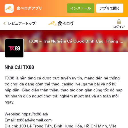
インストール
アプリで開く
レビュアートップ
ログイン
TX88 – Trải Nghiệm Cá Cược Đỉnh Cao, Thắng Lớn Trong Tầm Tay
Nhà Cái TX88
TX88 là nền tảng cá cược trực tuyến uy tín, mang đến hệ thống
trò chơi đa dạng gồm thể thao, casino live, game bài và nổ hũ
hấp dẫn. Giao diện thân thiện, thao tác đơn giản cùng tốc độ nạp
rút nhanh giúp người chơi trải nghiệm mượt mà và an toàn mỗi
ngày.
Website: https://tx88.ad/
Email: tx88ad@gmail.com
Địa chỉ: 109 Lê Trọng Tấn, Bình Hưng Hòa, Hồ Chí Minh, Việt