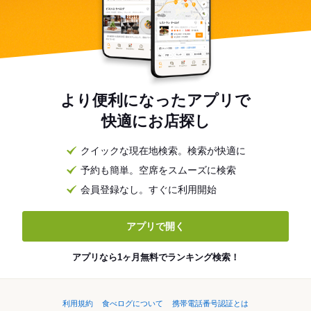
より便利になったアプリで
快適にお店探し
クイックな現在地検索。検索が快適に
予約も簡単。空席をスムーズに検索
会員登録なし。すぐに利用開始
アプリで開く
アプリなら1ヶ月無料でランキング検索！
利用規約
食べログについて
携帯電話番号認証とは