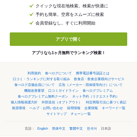
クイックな現在地検索。検索が快適に
予約も簡単。空席をスムーズに検索
会員登録なし。すぐに利用開始
アプリで開く
アプリなら1ヶ月無料でランキング検索！
利用規約
食べログについて
携帯電話番号認証とは
口コミ・ランキングに対する取り組み
飲食店・飲食企業様向けサービス
食べログ店舗会員について
広告（メーカー・団体様等向け）について
機能改善要望
口コミガイドライン
食べログプレミアム
食べログプレミアム無料クーポン
ネット予約（リクエスト予約）
個人情報保護方針
外部送信（オプトアウト）
特定商取引法に基づく表記
推奨環境
ヘルプ・お問い合わせ
採用情報
企業情報
キーワード一覧
サイトマップ
チェーン一覧
言語：
English
简体中文
繁體中文
한국어
日本語