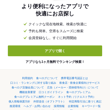
より便利になったアプリで
快適にお店探し
クイックな現在地検索。検索が快適に
予約も簡単。空席をスムーズに検索
会員登録なし。すぐに利用開始
アプリで開く
アプリなら1ヶ月無料でランキング検索！
利用規約
食べログについて
携帯電話番号認証とは
口コミ・ランキングに対する取り組み
飲食店・飲食企業様向けサービス
食べログ店舗会員について
広告（メーカー・団体様等向け）について
機能改善要望
口コミガイドライン
食べログプレミアム
食べログプレミアム無料クーポン
ネット予約（リクエスト予約）
個人情報保護方針
外部送信（オプトアウト）
特定商取引法に基づく表記
推奨環境
ヘルプ・お問い合わせ
採用情報
企業情報
キーワード一覧