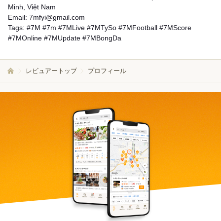
Minh, Việt Nam
Email: 7mfyi@gmail.com
Tags: #7M #7m #7MLive #7MTySo #7MFootball #7MScore
#7MOnline #7MUpdate #7MBongDa
レビュアートップ
プロフィール