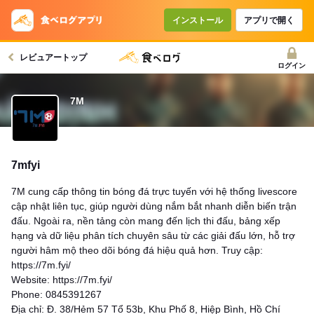
インストール
アプリで開く
レビュアートップ
ログイン
7M
7mfyi
7M cung cấp thông tin bóng đá trực tuyến với hệ thống livescore
cập nhật liên tục, giúp người dùng nắm bắt nhanh diễn biến trận
đấu. Ngoài ra, nền tảng còn mang đến lịch thi đấu, bảng xếp
hạng và dữ liệu phân tích chuyên sâu từ các giải đấu lớn, hỗ trợ
người hâm mộ theo dõi bóng đá hiệu quả hơn. Truy cập:
https://7m.fyi/
Website: https://7m.fyi/
Phone: 0845391267
Địa chỉ: Đ. 38/Hẻm 57 Tổ 53b, Khu Phố 8, Hiệp Bình, Hồ Chí