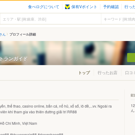
食べログについて
保有Vポイント
予約確認
行っ
6さん
プロフィール詳細
レストランガイド
トップ
行ったお店
口コ
1
ến, thể thao, casino online, bắn cá, nổ hũ, xổ số, lô đề,...vv. Ngoài ra
ん
viên khi tham gia vào thiên đường giải trí RR88
Hồ Chí Minh, Việt Nam
merr88 #khuyenmairr88 #dangnhaprr88