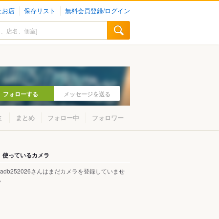
たお店
保存リスト
無料会員登録/ログイン
フォローする
メッセージを送る
ミ
まとめ
フォロー中
フォロワー
使っているカメラ
2adb252026さんはまだカメラを登録していませ
。