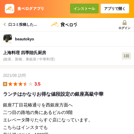
インストール
アプリで開く
口コミ投稿したお店一覧
ログイン
beautokyo
上海料理 四季陸氏厨房
1回
(銀座、新橋、東銀座 / 中華料理)
2021/08
訪問
3.5
lunch
ランチはかなりお得な値段設定の銀座高級中華
銀座7丁目花椿通りを西銀座方面へ
二つ目の路地の角にあるビルの9階
エレベータ降りたらすぐ店になっています。
こちらはインスタでも