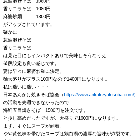
葱油混ぜそば 1080円
香りニラそば 1080円
麻婆炒麺 1300円
がアップされています。
確かに
葱油混ぜそば
香りニラそば
は見た目にもインパクトありで美味しそうなうえ
値段設定も良い感じです。
妻は早々に麻婆炒麺に決定、
麺大盛りがプラス100円なので1400円になります。
私は迷いに迷い・・・
日本あんかけ焼きそば協会（
https://www.ankakeyakisoba.com/)
の活動を先週できなかったので
海鮮五目焼きそば 1500円を注文です。
と少し高めだったですが、大盛りで1600円になります。
まず、すぐにスープが到着。
やや黄色味を帯びたスープは鶏白湯の濃厚な旨味が炸裂です。