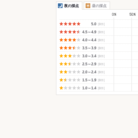
夜の採点
昼の採点
[
0
件]
5.0
[
0
件]
4.5～4.9
[
0
件]
4.0～4.4
[
0
件]
3.5～3.9
[
0
件]
3.0～3.4
[
0
件]
2.5～2.9
[
0
件]
2.0～2.4
[
0
件]
1.5～1.9
[
0
件]
1.0～1.4