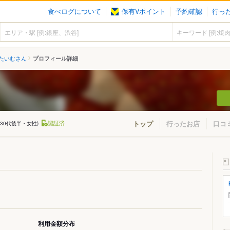
食べログについて
保有Vポイント
予約確認
行っ
たいむさん
プロフィール詳細
認証済
トップ
行ったお店
口コ
(30代後半・女性)
利用金額分布