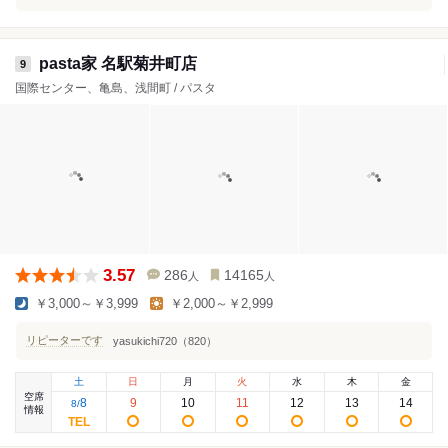
pasta家 名駅菊井町店
9
国際センター、亀島、浅間町 / パスタ
3.57
286
14165
人
人
￥3,000～￥3,999
￥2,000～￥2,999
リピーターです
yasukichi720（820）
土
日
月
火
水
木
金
空席
8
9
10
11
12
13
14
8
/
情報