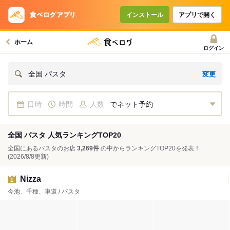
インストール
アプリで開く
ホーム
ログイン
変更
全国 パスタ
日時
時間
人数
でネット予約
全国 パスタ 人気ランキングTOP20
全国にあるパスタのお店
3,269件
の中からランキングTOP20を発表！
(2026/8/8更新)
Nizza
1
今池、千種、車道 / パスタ