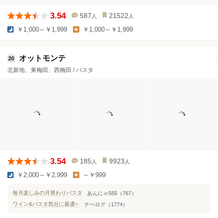
3.54
587
21522
人
人
￥1,000～￥1,999
￥1,000～￥1,999
オットモンテ
20
北新地、東梅田、西梅田 / パスタ
3.54
185
9923
人
人
￥2,000～￥2,999
～￥999
毎月楽しみの月替わりパスタ
あんにゃ555（767）
ワイン&パスタ気分に最適✨
テペログ（1774）