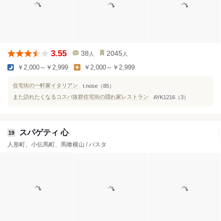
3.55
38
2045
人
人
￥2,000～￥2,999
￥2,000～￥2,999
住宅街の一軒家イタリアン
t.nose（85）
また訪れたくなるコスパ抜群住宅街の隠れ家レストラン
AYK1216（3）
スパゲティ 心
19
人形町、小伝馬町、馬喰横山 / パスタ