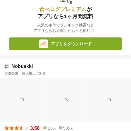
食べログプレミアム
が
アプリなら1ヶ月間無料
人気の条件でランキング検索など
アプリならお店探しがもっと便利に！
アプリをダウンロード
Nobuakki
14
大濠公園、唐人町 / パスタ
3.56
15
535
人
人