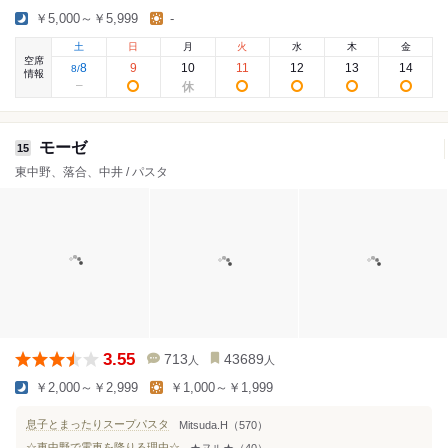
￥5,000～￥5,999
-
土
日
月
火
水
木
金
空席
8
9
10
11
12
13
14
8
/
情報
モーゼ
15
東中野、落合、中井 / パスタ
3.55
713
43689
人
人
￥2,000～￥2,999
￥1,000～￥1,999
息子とまったりスープパスタ
Mitsuda.H（570）
☆東中野で電車を降りる理由☆
★ヌル★（40）