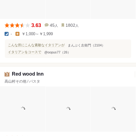
3.63
45
1802
人
人
-
￥1,000～￥1,999
こんな所にこんな素敵なイタリアンが
まんぷく左衛門（2104）
イタリアンをコースで
@oopus77（26）
Red wood Inn
3
高山村その他 / パスタ