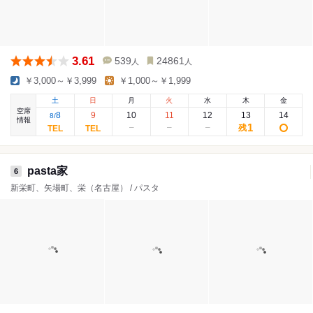
3.61
539
24861
人
人
￥3,000～￥3,999
￥1,000～￥1,999
土
日
月
火
水
木
金
空席
8
9
10
11
12
13
14
8
/
情報
1
残
pasta家
6
新栄町、矢場町、栄（名古屋） / パスタ