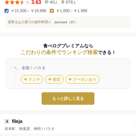
3.63
40
978
人
人
￥15,000～￥19,999
￥1,000～￥1,999
星降る山小屋での創作料理☆
denmark（87）
食べログプレミアムなら
こだわりの条件でランキング検索
できる！
全国
パスタ
ランチ
個室
クーポンあり
もっと詳しく見る
fileja
4
岩本町、秋葉原、神田 / パスタ