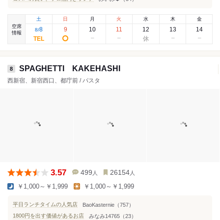
土
日
月
火
水
木
金
空席
8
9
10
11
12
13
14
8
/
情報
SPAGHETTI KAKEHASHI
8
西新宿、新宿西口、都庁前 / パスタ
3.57
499
26154
人
人
￥1,000～￥1,999
￥1,000～￥1,999
平日ランチタイムの人気店
BaoKasternie（757）
1800円を出す価値があるお店
みなみ14765（23）