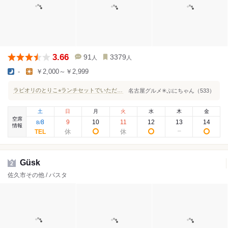
3.66
91
3379
人
人
-
￥2,000～￥2,999
ラビオリのとりこ⭐︎ランチセットでいただける驚きの美味しさ
名古屋グルメ✳︎ぷにちゃん（533）
土
日
月
火
水
木
金
空席
8
9
10
11
12
13
14
8
/
情報
Güsk
2
佐久市その他 / パスタ