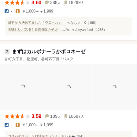
3.60
388
18289
人
人
-
￥1,000～￥1,999
最初から決めてました「ウニ～♪♪♪」
へなちょこK（198）
美味しいパスタと期間限定かき氷
ふみにゃんnyan.fumi（1236）
まずはカルボナーラかボロネーゼ
7
谷町六丁目、松屋町、谷町四丁目 / パスタ
3.59
189
10687
人
人
-
￥1,000～￥1,999
コスパの良い、ソロ活向きランチ
みいみ❤️（54）