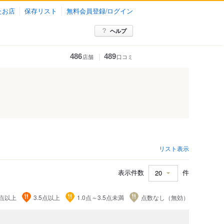
たお店
保存リスト
無料会員登録/ログイン
ヘルプ
｜
486
489
店舗
口コミ
リスト表示
表示件数
件
5点以上
3.5点以上
1.0点～3.5点未満
点数なし（無効）