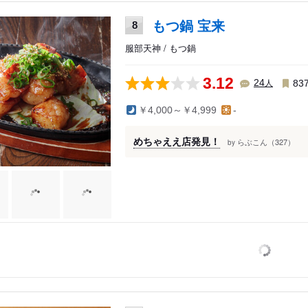
もつ鍋 宝来
8
服部天神 / もつ鍋
3.12
人
24
83
￥4,000～￥4,999
-
めちゃええ店発見！
らぶこん（327）
by