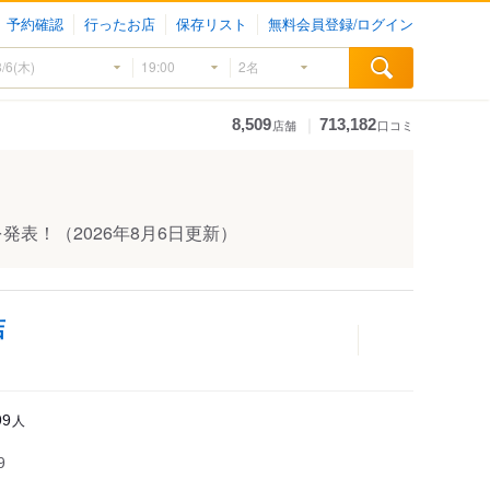
予約確認
行ったお店
保存リスト
無料会員登録/ログイン
｜
8,509
713,182
店舗
口コミ
を発表！
（2026年8月6日更新）
店
人
99
9