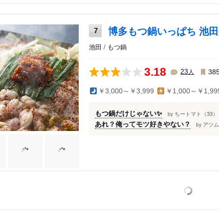
博多もつ鍋いっぱち 池
7
池田 / もつ鍋
3.18
人
23
38
￥3,000～￥3,999
￥1,000～￥1,99
もつ鍋だけじゃない✨
ちートマト（33）
by
あれ？俺ってモツ好きやない？
アツム
by