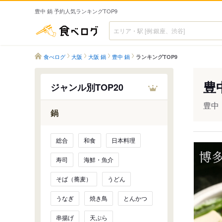
豊中 鍋 予約人気ランキングTOP9
食べログ
食べログ
大阪
大阪 鍋
豊中 鍋
ランキングTOP9
豊
ジャンル別TOP20
豊中
鍋
総合
和食
日本料理
寿司
海鮮・魚介
そば（蕎麦）
うどん
うなぎ
焼き鳥
とんかつ
串揚げ
天ぷら