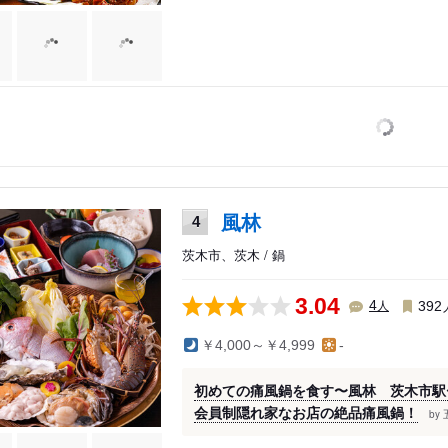
風林
4
茨木市、茨木 / 鍋
3.04
人
4
392
￥4,000～￥4,999
-
初めての痛風鍋を食す〜風林 茨木市駅
会員制隠れ家なお店の絶品痛風鍋！
by