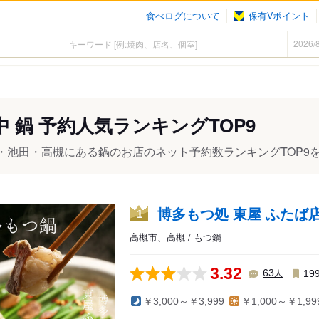
食べログについて
保有Vポイント
中 鍋 予約人気ランキングTOP9
・池田・高槻にある鍋のお店のネット予約数ランキングTOP9
博多もつ処 東屋 ふたば
1
高槻市、高槻 / もつ鍋
3.32
人
63
19
￥3,000～￥3,999
￥1,000～￥1,99