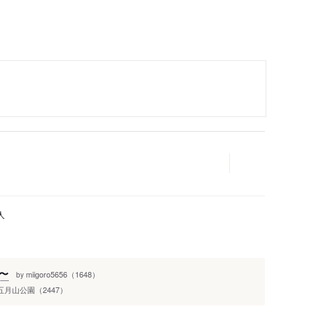
人
〜
miigoro5656（1648）
by
五月山公園（2447）