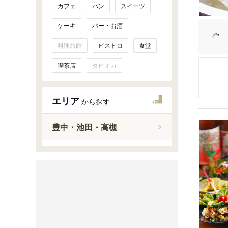
カフェ
パン
スイーツ
ケーキ
バー・お酒
料理旅館
ビストロ
食堂
喫茶店
タピオカ
エリア
から探す
豊中・池田・高槻
豊中
吹田
池田・箕
高槻・茨
能勢・豊