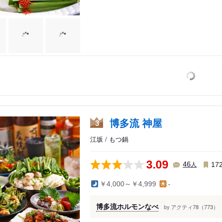
博多流 神屋
3
江坂 / もつ鍋
3.09
人
46
17
面
￥4,000～￥4,999
-
木・摂津
能
博多流ホルモンなべ
アクティ78（773）
by