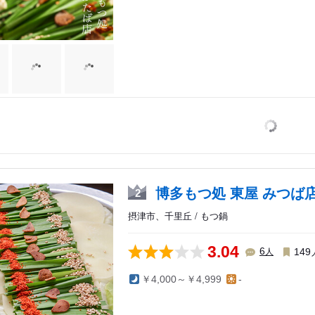
博多もつ処 東屋 みつば
2
摂津市、千里丘 / もつ鍋
3.04
人
6
149
￥4,000～￥4,999
-