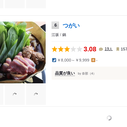
つがい
6
江坂 / 鍋
3.08
人
19
15
￥8,000～￥9,999
-
品質が良い
奈那（4）
by