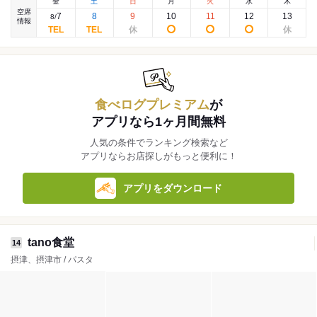
金
土
日
月
火
水
木
空席
7
8
9
10
11
12
13
8
/
情報
食べログプレミアム
が
アプリなら1ヶ月間無料
人気の条件でランキング検索など
アプリならお店探しがもっと便利に！
アプリをダウンロード
tano食堂
14
摂津、摂津市 / パスタ