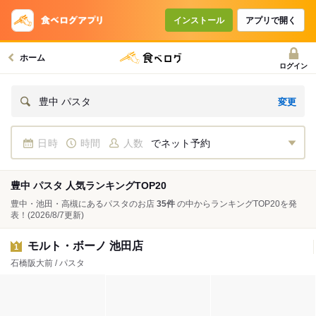
インストール
アプリで開く
ホーム
ログイン
変更
豊中 パスタ
日時
時間
人数
でネット予約
豊中 パスタ 人気ランキングTOP20
豊中・池田・高槻にあるパスタのお店
35件
の中からランキングTOP20を発
表！
(2026/8/7更新)
モルト・ボーノ 池田店
1
石橋阪大前 / パスタ