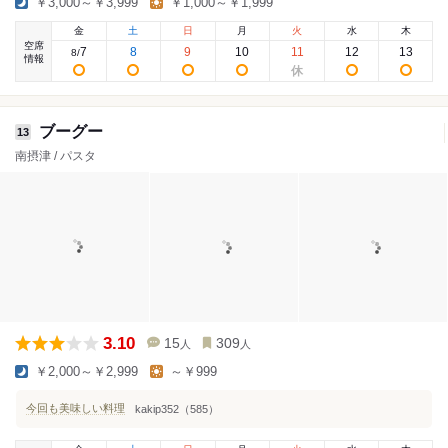
￥3,000～￥3,999
￥1,000～￥1,999
金
土
日
月
火
水
木
空席
7
8
9
10
11
12
13
8
/
情報
ブーグー
13
南摂津 / パスタ
3.10
15
309
人
人
￥2,000～￥2,999
～￥999
今回も美味しい料理
kakip352（585）