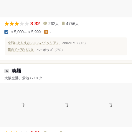
3.32
262
4756
人
人
￥5,000～￥5,999
-
令和にありえないコスパイタリアン
akme0713（13）
箕面でピザパスタ
ベニボウズ（759）
淡麺
6
大阪空港、蛍池 / パスタ