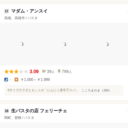
マダム・アンスイ
17
高槻、高槻市 / パスタ
3.09
39
799
人
人
-
￥1,000～￥1,999
Sサイズサラダとセットの「にんにく唐辛子スパ」
こころまのま（266）
生パスタの店 フェリーチェ
18
岡町、曽根 / パスタ