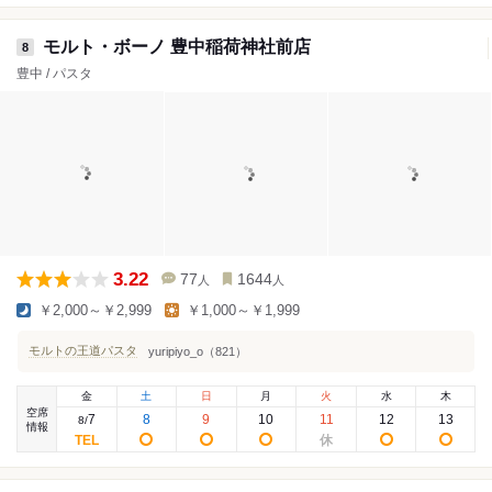
モルト・ボーノ 豊中稲荷神社前店
8
豊中 / パスタ
3.22
77
1644
人
人
￥2,000～￥2,999
￥1,000～￥1,999
モルトの王道パスタ
yuripiyo_o（821）
金
土
日
月
火
水
木
空席
7
8
9
10
11
12
13
8
/
情報