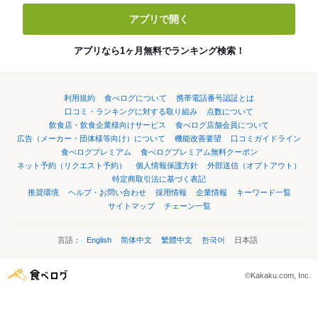
アプリで開く
アプリなら1ヶ月無料でランキング検索！
利用規約
食べログについて
携帯電話番号認証とは
口コミ・ランキングに対する取り組み
点数について
飲食店・飲食企業様向けサービス
食べログ店舗会員について
広告（メーカー・団体様等向け）について
機能改善要望
口コミガイドライン
食べログプレミアム
食べログプレミアム無料クーポン
ネット予約（リクエスト予約）
個人情報保護方針
外部送信（オプトアウト）
特定商取引法に基づく表記
推奨環境
ヘルプ・お問い合わせ
採用情報
企業情報
キーワード一覧
サイトマップ
チェーン一覧
言語：
English
简体中文
繁體中文
한국어
日本語
©Kakaku.com, Inc.