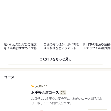
迷われた際はぜひご注文
自慢の寿司ほか、創作料理
四日市の地酒や焼酎
を！当店おすすめ『大将お
や肉料理などアラカルトも
ンナップ！各種お酒
まかせコース』
充実◎
豊富
こだわりをもっと見る
コース
人気No.1
お手軽会席コース
7品
お気軽なお食事やご宴会等にお勧めのコース 計7品あ
り、ボリューム的に充分です。