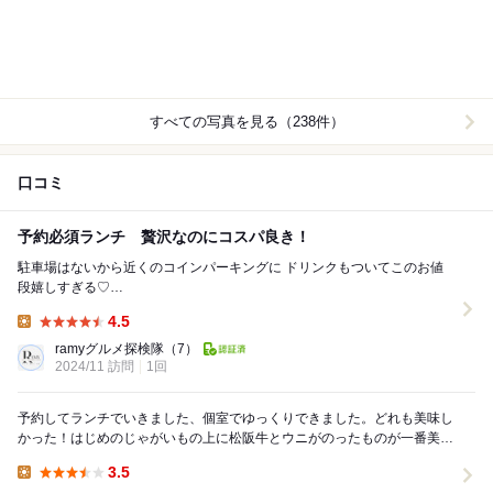
すべての写真を見る（238件）
口コミ
予約必須ランチ 贅沢なのにコスパ良き！
駐車場はないから近くのコインパーキングに ドリンクもついてこのお値
段嬉しすぎる♡
⭐︎……………………………………………………………………⭐︎ 利
4.5
休 ...
Lunch:
ramyグルメ探検隊
（7）
2024/11 訪問
1回
予約してランチでいきました、個室でゆっくりできました。どれも美味し
かった！はじめのじゃがいもの上に松阪牛とウニがのったものが一番美味
しかった！2人でしていたのかな？ものすごくいそが...
3.5
Lunch: