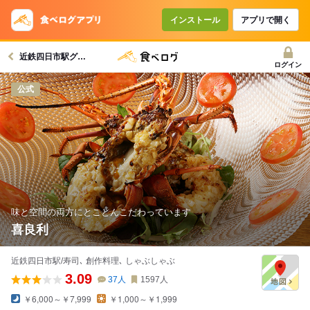
コースで使えるクーポン
戻る
インストール
アプリで開く
近鉄四日市駅グルメへ
クーポンを利用せず予約する
ログイン
公式
味と空間の両方にとことんこだわっています
喜良利
近鉄四日市駅/寿司､ 創作料理､ しゃぶしゃぶ
3.09
37
人
1597
人
￥6,000～￥7,999
￥1,000～￥1,999