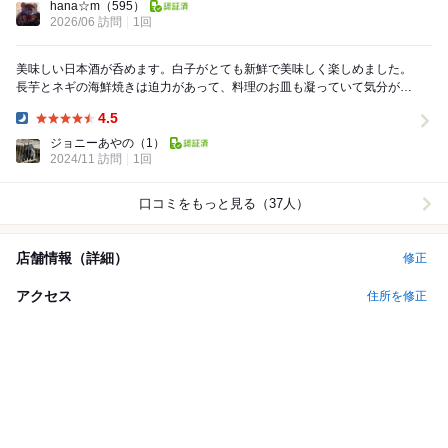
hana☆m
（595）
2026/06 訪問
1回
美味しい日本酒が呑めます。白子がとても新鮮で美味しく楽しめました。
長芋とネギの海鮮焼きは迫力があって、料理のお皿も凝っていて気分が上
がります。お店は2階にあるので階段を上がるのが大...
4.5
Dinner:
ジョニーあやの
（1）
2024/11 訪問
1回
口コミをもっと見る（37人）
店舗情報（詳細）
修正
アクセス
住所を修正