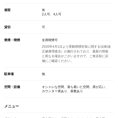
個室
有
2人可、4人可
貸切
可
禁煙・喫煙
全席喫煙可
2020年4月1日より受動喫煙対策に関する法律(改
正健康増進法）が施行されており、最新の情報
と異なる場合がございますので、ご来店前に店
舗にご確認ください。
駐車場
無
空間・設備
オシャレな空間、落ち着いた空間、席が広い、
カウンター席あり、座敷あり
メニュー