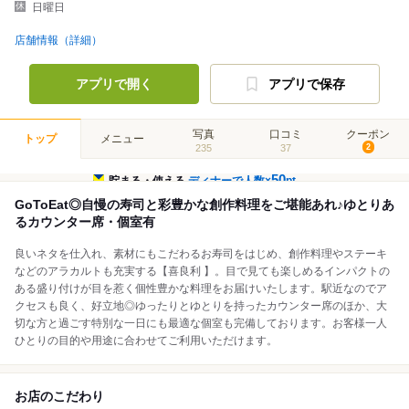
日曜日
店舗情報（詳細）
アプリで開く
アプリで保存
写真
口コミ
クーポン
トップ
メニュー
235
37
2
50
貯まる・使える
ディナーで人数×
pt
GoToEat◎自慢の寿司と彩豊かな創作料理をご堪能あれ♪ゆとりあ
るカウンター席・個室有
良いネタを仕入れ、素材にもこだわるお寿司をはじめ、創作料理やステーキ
などのアラカルトも充実する【喜良利 】。目で見ても楽しめるインパクトの
ある盛り付けが目を惹く個性豊かな料理をお届けいたします。駅近なのでア
クセスも良く、好立地◎ゆったりとゆとりを持ったカウンター席のほか、大
切な方と過ごす特別な一日にも最適な個室も完備しております。お客様一人
ひとりの目的や用途に合わせてご利用いただけます。
お店のこだわり