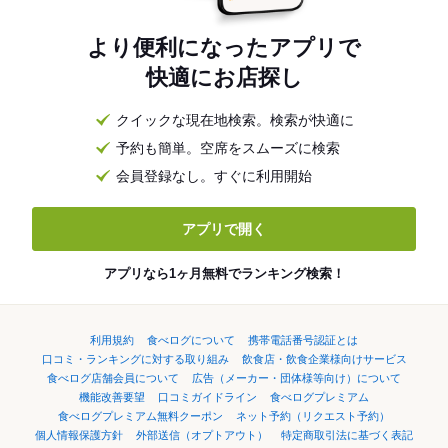
より便利になったアプリで
快適にお店探し
クイックな現在地検索。検索が快適に
予約も簡単。空席をスムーズに検索
会員登録なし。すぐに利用開始
アプリで開く
アプリなら1ヶ月無料でランキング検索！
利用規約
食べログについて
携帯電話番号認証とは
口コミ・ランキングに対する取り組み
飲食店・飲食企業様向けサービス
食べログ店舗会員について
広告（メーカー・団体様等向け）について
機能改善要望
口コミガイドライン
食べログプレミアム
食べログプレミアム無料クーポン
ネット予約（リクエスト予約）
個人情報保護方針
外部送信（オプトアウト）
特定商取引法に基づく表記