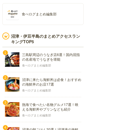
食べログまとめ編集部
沼津・伊豆半島のまとめアクセスラン
キングTOP5
三島駅周辺のうなぎ店6選！国内屈指
の名産地でうなぎを堪能
食べログまとめ編集部
沼津に来たら海鮮丼は必食！おすすめ
の海鮮丼のお店17選
食べログまとめ編集部
熱海で食べたい名物グルメ17選！映
える海鮮丼やプリンなども紹介
食べログまとめ編集部
沼津の朝ごはん20選！沼津港の海鮮