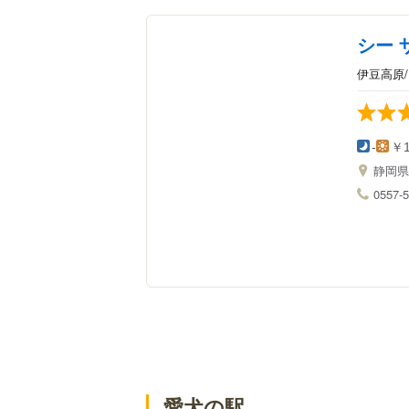
シー 
伊豆高原
-
￥1
静岡
0557-5
愛犬の駅