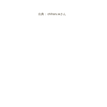
出典：
chiharu.wさん