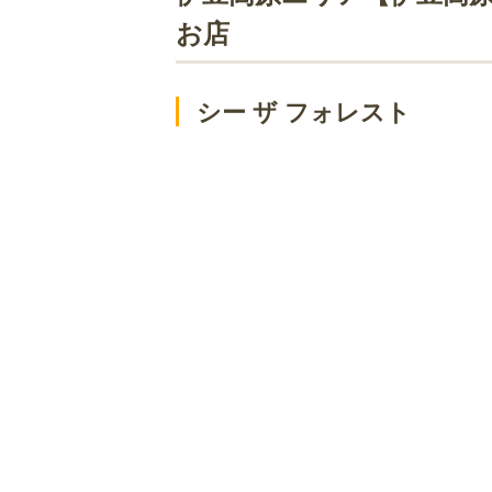
伊豆高原エリアのカフェ！景色のきれ
お店
ル・フィヤージュ
ティファニーミュージアム別館&カ
シー ザ フォレスト
CALM
ハッパヤ
シーズカフェ
伊豆高原エリアのカフェ！おしゃれな
レマンの森
備屋珈琲店 伊豆高原店
ジャージーの森
cafeふたば
ギャラリー＆カフェ あそび心
コヒアアラビカ 伊豆高原店