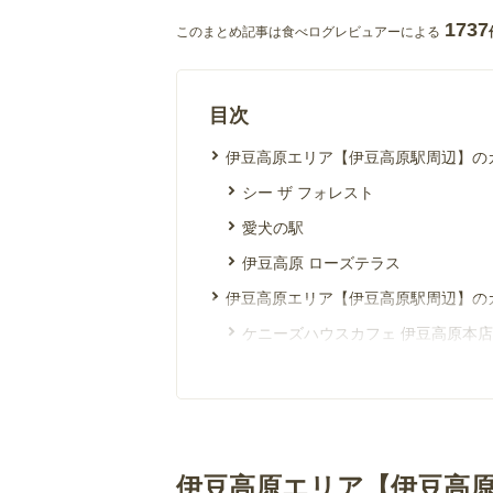
1737
このまとめ記事は食べログレビュアーによる
目次
伊豆高原エリア【伊豆高原駅周辺】の
シー ザ フォレスト
愛犬の駅
伊豆高原 ローズテラス
伊豆高原エリア【伊豆高原駅周辺】の
ケニーズハウスカフェ 伊豆高原本店
珈琲屋 美豆
Teddy's Garden
イズコウゲン駅 カフェ べるじゅ
カフェ イーストヒルズ
伊豆高原エリア【伊豆高