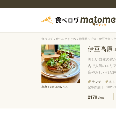
食べログ
食べログまとめ
静岡県
沼津・伊豆半島
伊豆高原
美しい自然の豊
内で人気のエリ
店やおしゃれな
ランチ
おし
出典：
ysyukkeyさん
記事作成日：2025/10
2178
view