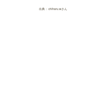
出典：
chiharu.wさん