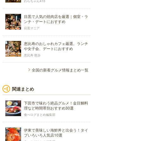
わらちゃん410
目黒で人気の焼肉店を厳選｜個室・ラ
ンチ・デートにおすすめ
目黒マニア
恵比寿のおしゃれカフェ厳選。ランチ
や女子会、デートにおすすめ
恵比寿 散歩
全国の新着グルメ情報まとめ一覧
関連まとめ
下田市で味わう絶品グルメ！金目鯛料
理など時間帯別おすすめ30選
食べログまとめ編集部
伊東で美味しい海鮮丼と出会う！タイ
プいろいろ人気店10選