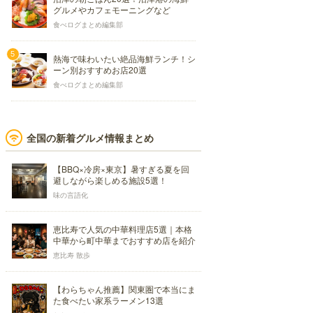
グルメやカフェモーニングなど
食べログまとめ編集部
熱海で味わいたい絶品海鮮ランチ！シ
ーン別おすすめお店20選
食べログまとめ編集部
全国の新着グルメ情報まとめ
【BBQ×冷房×東京】暑すぎる夏を回
避しながら楽しめる施設5選！
味の言語化
恵比寿で人気の中華料理店5選｜本格
中華から町中華までおすすめ店を紹介
恵比寿 散歩
【わらちゃん推薦】関東圏で本当にま
た食べたい家系ラーメン13選