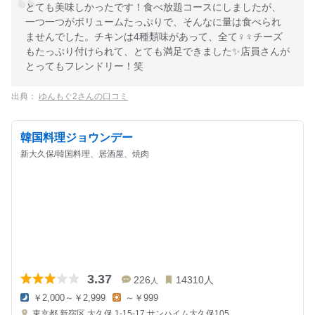
とても美味しかったです！食べ放題コースにしましたが、
一つ一つがボリュームたっぷりで、そんなに量は食べられ
ませんでした。チキンは4種類味があって、全て‍♀️‍♀️チーズ
もたっぷり付けられて、とても満足できました✨店員さんが
とってもフレンドリー！笑
出典：
ゆんもぐ2さんの口コミ
韓国料理ジョウンデー
新大久保/韓国料理、居酒屋、焼肉
3.37
226
14310
人
人
￥2,000～￥2,999
～￥999
夜
昼
東京都
新宿区 大久保 1-15-17
サンハイム大久保105