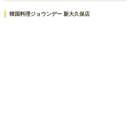
とんなら
韓国料理 ホンデポチャ 新大久保本店
韓国料理ジョウンデー 新大久保店
カントンの思い出 鶏肉研究所
チーズタッカルビ専門店 ホンチュンチョン
韓国酒場 ソウルミート
新大久保駅周辺でUFOチーズチキン！セットやコンボメニューがあ
るお店
金達莱
トンマッコル
でじにらんど
グッネチキン 新大久保本店
ヨプの王豚塩焼×マイマイチキン 新大久保駅前店