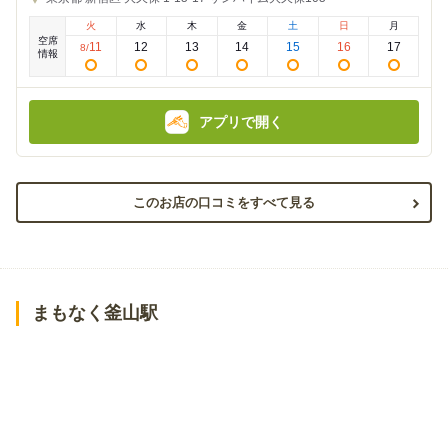
の
の
金
金
火
水
木
金
土
日
月
額
額
空席
:
:
11
12
13
14
15
16
17
8
/
情報
アプリで開く
このお店の口コミをすべて見る
まもなく釜山駅