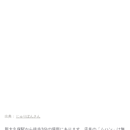
出典：
じゅりぽんさん
新大久保駅から徒歩3分の場所にあります。店名の「ムハン」は無