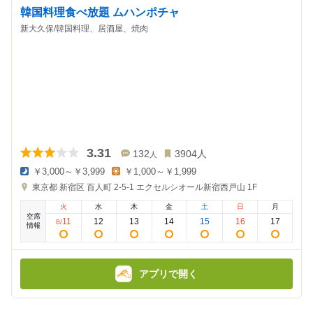
韓国料理食べ放題 ムハンポチャ
新大久保/韓国料理、居酒屋、焼肉
3.31
132
3904
人
人
￥3,000～￥3,999
￥1,000～￥1,999
夜
昼
東京都
新宿区 百人町 2-5-1
エクセルシオール新宿西戸山 1F
の
の
金
金
火
水
木
金
土
日
月
額
額
空席
:
:
11
12
13
14
15
16
17
8
/
情報
アプリで開く