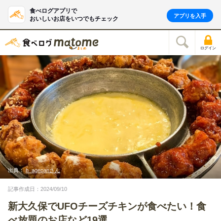
食べログアプリで
アプリを入手
おいしいお店をいつでもチェック
ログイン
出典：
h_agepanさん
記事作成日：2024/09/10
新大久保でUFOチーズチキンが食べたい！食
べ放題のお店など19選