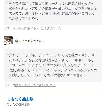
まるで韓国旅行で釜山に来たかのような内装の鮮やかさや
電車を模したドアや席の構造が可愛い♡上下が赤白2層から
成ってて、席はオレンジ色と明るい雰囲気が食べる前から
気分揚げてくれるね
出典：
もちたん関東グルメ日記さんの口コミ
@エリーゼのために
チヂミ、トッポギ、チャプチェ、いろんな味のチキン、キ
ムチやナムルなどの韓国料理がたくさん！トルネードポテ
トやチョコバナナまで！1番私が気に入ったのはケジャン
(蟹)があることカンジャンケジャン、ヤンニョムケジャンの
2種類があって、これらも食べ放題なのすごすぎる！
出典：
@エリーゼのためにさんの口コミ
まもなく釜山駅
新大久保/韓国料理