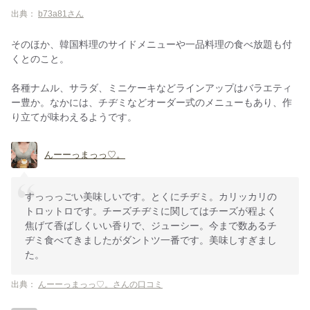
出典：
b73a81さん
そのほか、韓国料理のサイドメニューや一品料理の食べ放題も付
くとのこと。
各種ナムル、サラダ、ミニケーキなどラインアップはバラエティ
ー豊か。なかには、チヂミなどオーダー式のメニューもあり、作
り立てが味わえるようです。
んーーっまっっ♡。
すっっっごい美味しいです。とくにチヂミ。カリッカリの
トロットロです。チーズチヂミに関してはチーズが程よく
焦げて香ばしくいい香りで、ジューシー。今まで数あるチ
ヂミ食べてきましたがダントツ一番です。美味しすぎまし
た。
出典：
んーーっまっっ♡。さんの口コミ