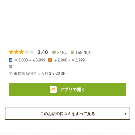
3.40
216
15528
人
人
￥3,000～￥3,999
￥2,000～￥2,999
夜
昼
-
の
の
金
金
東京都
新宿区 百人町 2-3-20
3F
額
額
:
:
アプリで開く
このお店の口コミをすべて見る