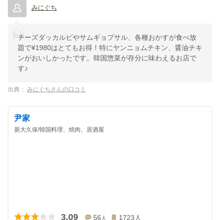
みにぐち
チーズダッカルビやサムギョプサル、各種おかすが食べ放
題で¥1980はとてもお得！特にヤンニョムチキン、醤油チキ
ンがおいしかったです。韓国惣菜が存分に味わえるお店で
す♪
出典：
みにぐちさんの口コミ
尹家
新大久保/韓国料理、焼肉、居酒屋
3.09
56
1723
人
人