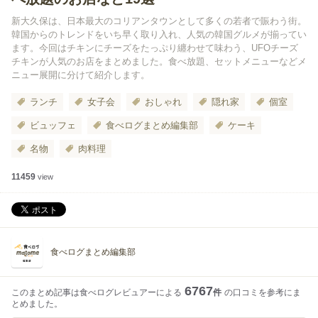
新大久保は、日本最大のコリアンタウンとして多くの若者で賑わう街。
韓国からのトレンドをいち早く取り入れ、人気の韓国グルメが揃ってい
ます。今回はチキンにチーズをたっぷり纏わせて味わう、UFOチーズ
チキンが人気のお店をまとめました。食べ放題、セットメニューなどメ
ニュー展開に分けて紹介します。
ランチ
女子会
おしゃれ
隠れ家
個室
ビュッフェ
食べログまとめ編集部
ケーキ
名物
肉料理
11459
view
食べログまとめ編集部
6767
このまとめ記事は食べログレビュアーによる
件
の口コミを参考にま
とめました。