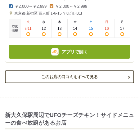
￥2,000～￥2,999
￥2,000～￥2,999
夜
昼
東京都
新宿区 百人町 1-6-15
NKビル B1F
の
の
金
金
火
水
木
金
土
日
月
額
額
空席
:
:
11
12
13
14
15
16
17
8
/
情報
アプリで開く
このお店の口コミをすべて見る
新大久保駅周辺でUFOチーズチキン！サイドメニュ
ーの食べ放題があるお店