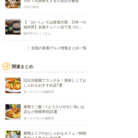
ゃれで写真映えする人気店を厳選
渋谷の散策
【「おいしいそば産地大賞」日本一の
福井県】全国チェーン店で見つけ...
越前市のちょうさん
全国の新着グルメ情報まとめ一覧
関連まとめ
旧古河庭園でランチを！美味しくてお
しゃれなおすすめ店7選
食べログまとめ編集部
巣鴨でご飯！1人で入りやすい安いお
店など時間帯別22選
食べログまとめ編集部
巣鴨エリアのおしゃれなカフェ！時間
帯別に人気のお店28選