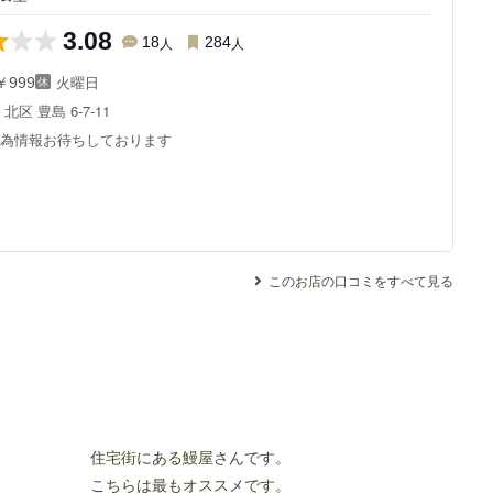
3.08
18
人
284
人
火曜日
￥999
都
北区 豊島 6-7-11
為情報お待ちしております
このお店の口コミをすべて見る
住宅街にある鰻屋さんです。
こちらは最もオススメです。