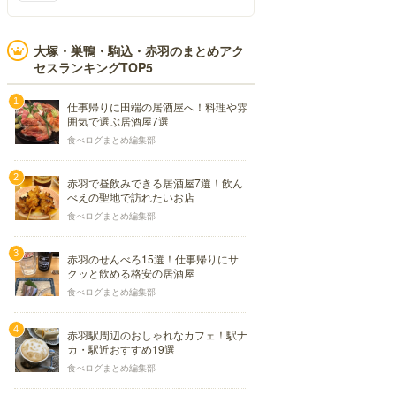
大塚・巣鴨・駒込・赤羽のまとめアク
セスランキングTOP5
仕事帰りに田端の居酒屋へ！料理や雰
囲気で選ぶ居酒屋7選
食べログまとめ編集部
赤羽で昼飲みできる居酒屋7選！飲ん
べえの聖地で訪れたいお店
食べログまとめ編集部
赤羽のせんべろ15選！仕事帰りにサ
クッと飲める格安の居酒屋
食べログまとめ編集部
赤羽駅周辺のおしゃれなカフェ！駅ナ
カ・駅近おすすめ19選
食べログまとめ編集部