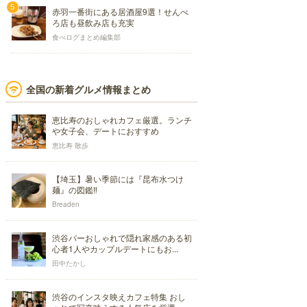
赤羽一番街にある居酒屋9選！せんべ
ろ店も昼飲み店も充実
食べログまとめ編集部
全国の新着グルメ情報まとめ
恵比寿のおしゃれカフェ厳選。ランチ
や女子会、デートにおすすめ
恵比寿 散歩
【埼玉】暑い季節には『昆布水つけ
麺』の図鑑‼
Breaden
渋谷バーおしゃれで隠れ家感のある初
心者1人やカップルデートにもお...
田中たかし
渋谷のインスタ映えカフェ特集 おし