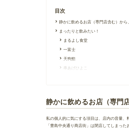
目次
静かに飲めるお店（専門店含む）から
まったりと飲みたい！
まるよし食堂
一富士
天狗鮨
串あげひよこ
朝日屋 豊島店
美好
へそまがり
静かに飲めるお店（専門
賑やかに飲みたい方
魚ひろ
私の個人的に気にする項目は、店内の音量、
弥生亭 豊島店
「豊島中央通り商店街」は閉店してしまった