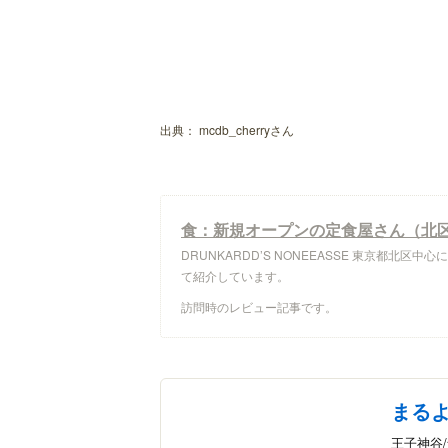
出典：
mcdb_cherryさん
食：新規オープンの定食屋さん（北区
DRUNKARDD’S NONEEASSE 東京都
て紹介しています。
訪問時のレビュー記事です。
まる
王子神谷