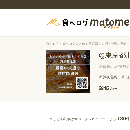
食べログ
食べログまとめ
東京都
大塚・巣鴨・駒込
ꨁ東京都
東京都北区豊島
深夜営業
せ
5845
view
136
このまとめ記事は食べログレビュアーによる
件