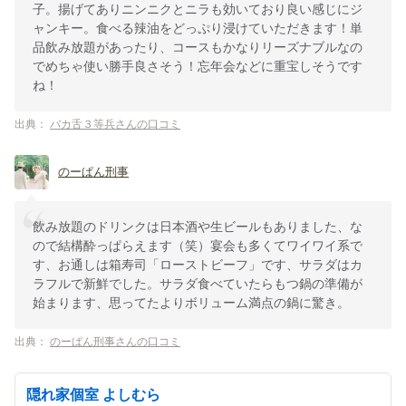
子。揚げてありニンニクとニラも効いており良い感じにジ
ャンキー。食べる辣油をどっぷり浸けていただきます！単
品飲み放題があったり、コースもかなりリーズナブルなの
でめちゃ使い勝手良さそう！忘年会などに重宝しそうです
ね！
出典：
バカ舌３等兵さんの口コミ
のーぱん刑事
飲み放題のドリンクは日本酒や生ビールもありました、な
ので結構酔っぱらえます（笑）宴会も多くてワイワイ系で
す、お通しは箱寿司「ローストビーフ」です、サラダはカ
ラフルで新鮮でした。サラダ食べていたらもつ鍋の準備が
始まります、思ってたよりボリューム満点の鍋に驚き。
出典：
のーぱん刑事さんの口コミ
隠れ家個室 よしむら