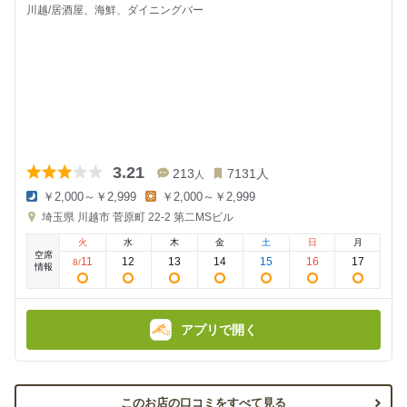
川越/居酒屋、海鮮、ダイニングバー
3.21
213
7131
人
人
￥2,000～￥2,999
￥2,000～￥2,999
夜
昼
埼玉県
川越市 菅原町 22-2
第二MSビル
の
の
金
金
火
水
木
金
土
日
月
額
額
空席
:
:
11
12
13
14
15
16
17
8
/
情報
アプリで開く
このお店の口コミをすべて見る