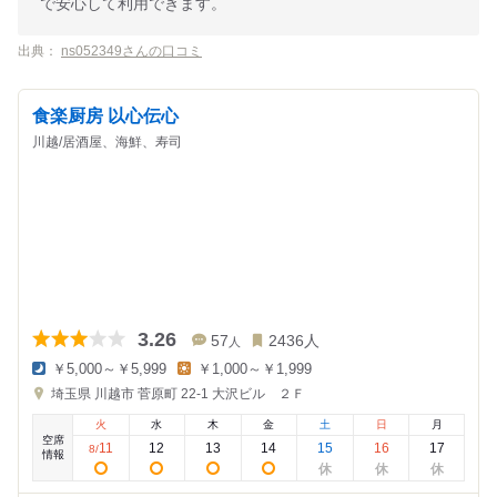
で安心して利用できます。
出典：
ns052349さんの口コミ
食楽厨房 以心伝心
川越/居酒屋、海鮮、寿司
3.26
57
2436
人
人
￥5,000～￥5,999
￥1,000～￥1,999
夜
昼
埼玉県
川越市 菅原町 22-1
大沢ビル ２Ｆ
の
の
金
金
火
水
木
金
土
日
月
額
額
空席
:
:
11
12
13
14
15
16
17
8
/
情報