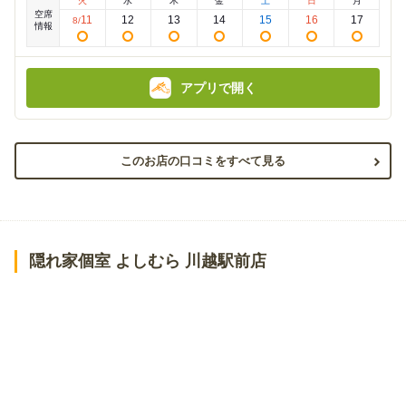
火
水
木
金
土
日
月
額
額
空席
:
:
11
12
13
14
15
16
17
8
/
情報
アプリで開く
このお店の口コミをすべて見る
隠れ家個室 よしむら 川越駅前店