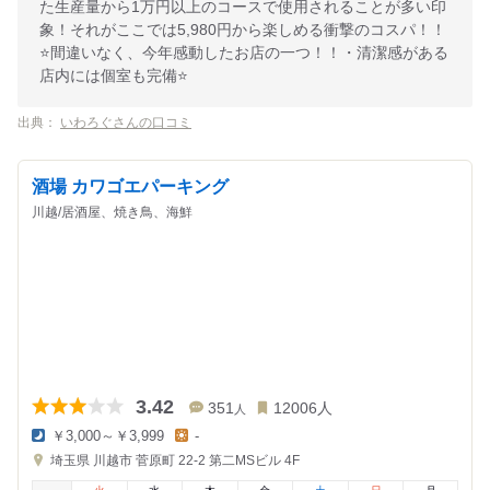
た生産量から1万円以上のコースで使用されることが多い印
象！それがここでは5,980円から楽しめる衝撃のコスパ！！
⭐️間違いなく、今年感動したお店の一つ！！・清潔感がある
店内には個室も完備⭐️
出典：
いわろぐさんの口コミ
酒場 カワゴエパーキング
川越/居酒屋、焼き鳥、海鮮
3.42
351
12006
人
人
￥3,000～￥3,999
-
夜
昼
埼玉県
川越市 菅原町 22-2
第二MSビル 4F
の
の
金
金