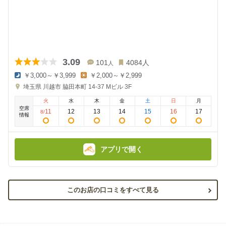
3.09
101
4084
人
人
￥3,000～￥3,999
￥2,000～￥2,999
夜
昼
埼玉県
川越市 脇田本町 14-37
Mビル 3F
の
の
金
金
火
水
木
金
土
日
月
額
額
空席
:
:
11
12
13
14
15
16
17
8
/
情報
アプリで開く
このお店の口コミをすべて見る