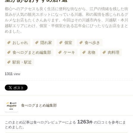
都心へのアクセスも良く生活に便利な街ながら、江戸の情緒を残した街
並みが人気の観光スポットになっている川越。和の風情を感じられるグ
ルメなお店もたくさんあります。今回はその川越市内を、川越駅・本川
越駅エリアにわけ、個室・半個室がある忘年会にぴったりなお店をまと
めました。
おしゃれ
隠れ家
個室
食べ歩き
食べログまとめ編集部
ケーキ
名物
肉料理
駅前・駅近
1311
view
食べログまとめ編集部
1263
このまとめ記事は食べログレビュアーによる
件
の口コミを参考にま
とめました。