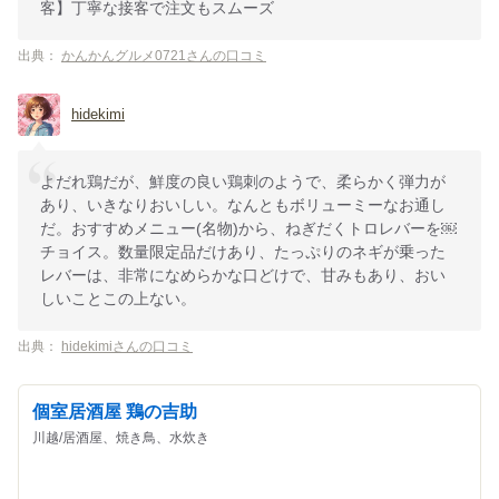
客】丁寧な接客で注文もスムーズ
出典：
かんかんグルメ0721さんの口コミ
hidekimi
よだれ鶏だが、鮮度の良い鶏刺のようで、柔らかく弾力が
あり、いきなりおいしい。なんともボリューミーなお通し
だ。おすすめメニュー(名物)から、ねぎだくトロレバーを￼
チョイス。数量限定品だけあり、たっぷりのネギが乗った
レバーは、非常になめらかな口どけで、甘みもあり、おい
しいことこの上ない。
出典：
hidekimiさんの口コミ
個室居酒屋 鶏の吉助
川越/居酒屋、焼き鳥、水炊き