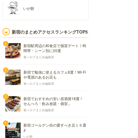
いが餅
新宿のまとめアクセスランキングTOP5
新宿駅周辺の和食店で個室デート！時
間帯・シーン別に20選
食べログまとめ編集部
新宿で勉強に使えるカフェ8選！Wi-Fi
や電源のあるお店も
食べログまとめ編集部
新宿でおすすめの安い居酒屋18選！
せんべろ・飲み放題・個室...
食べログまとめ編集部
新宿ゴールデン街の愛すべき店１６選
♪
いが餅