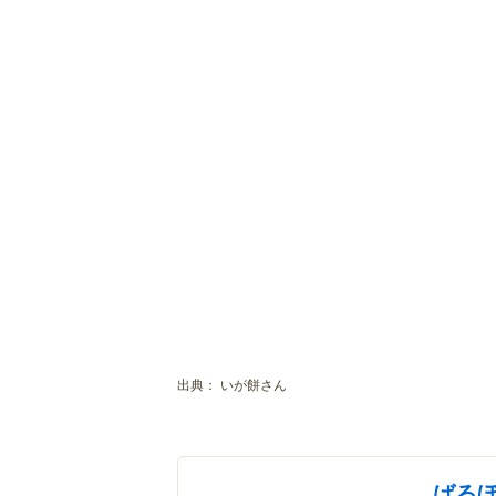
出典：
いが餅さん
ばる