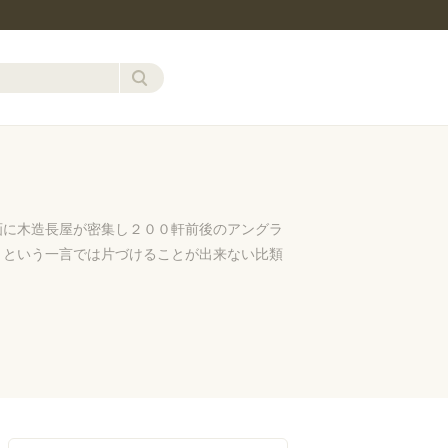
画に木造長屋が密集し２００軒前後のアングラ
」という一言では片づけることが出来ない比類