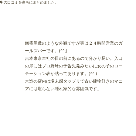
の口コミを参考にまとめました。
件
幽霊屋敷のような外観ですが実は２４時間営業のガ
ールズバーです。(^^;)
吉本東京本社の目の前にあるので分かり易い。入口
の扉にはプロ野球の予告先発みたいに女の子のロー
テーション表が貼ってあります。(^^;)
木造の店内は場末感タップリで古い建物好きのマニ
アには堪らない隠れ家的な雰囲気です。