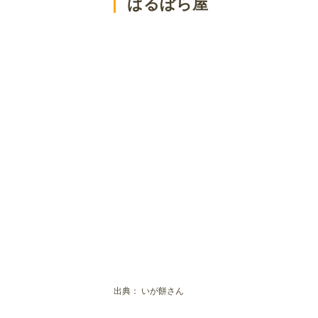
ばるぼら屋
出典：
いが餅さん