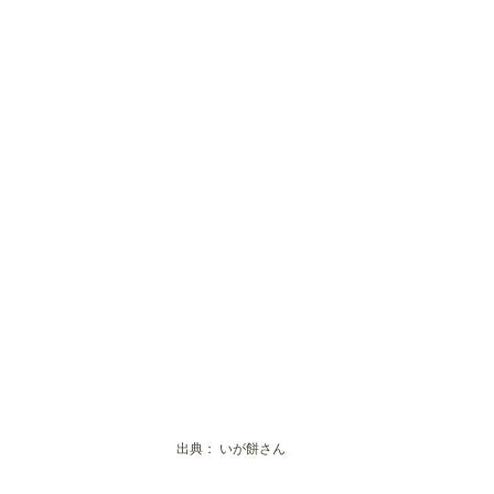
出典：
いが餅さん