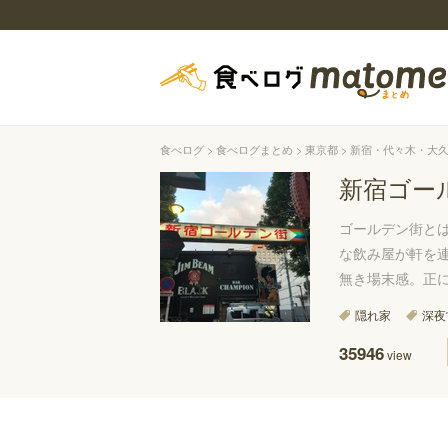
食べログ
食べログまとめ
東京都
新宿・代々木・大
新宿ゴー
ゴールデン街と
な飲み屋が軒を
無き場末感。正
隠れ家
深夜
35946
view