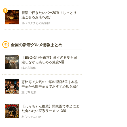
新宿で行きたいバー20選！しっとり
過ごせるお店を紹介
食べログまとめ編集部
全国の新着グルメ情報まとめ
【BBQ×冷房×東京】暑すぎる夏を回
避しながら楽しめる施設5選！
味の言語化
恵比寿で人気の中華料理店5選｜本格
中華から町中華までおすすめ店を紹介
恵比寿 散歩
【わらちゃん推薦】関東圏で本当にま
た食べたい家系ラーメン13選
わらちゃん410