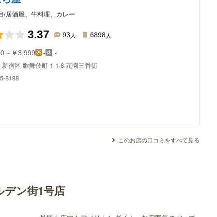
目/居酒屋、牛料理、カレー
3.37
93
人
6898
人
-
00～￥3,999
-
都
新宿区 歌舞伎町 1-1-8
花園三番街
5-8188
このお店の口コミをすべて見る
ルデン街1号店