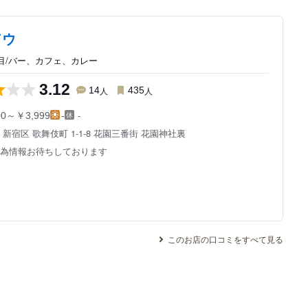
ドウ
目/バー、カフェ、カレー
3.12
14
人
435
人
-
00～￥3,999
-
都
新宿区 歌舞伎町 1-1-8
花園三番街 花園神社裏
為情報お待ちしております
このお店の口コミをすべて見る