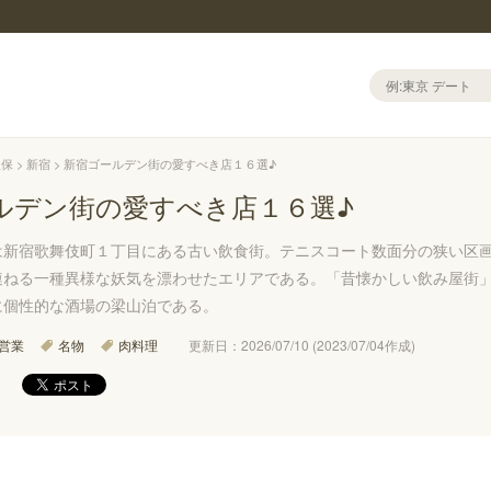
久保
新宿
新宿ゴールデン街の愛すべき店１６選♪
ルデン街の愛すべき店１６選♪
は新宿歌舞伎町１丁目にある古い飲食街。テニスコート数面分の狭い区
連ねる一種異様な妖気を漂わせたエリアである。「昔懐かしい飲み屋街
に個性的な酒場の梁山泊である。
営業
名物
肉料理
更新日：2026/07/10 (2023/07/04作成)