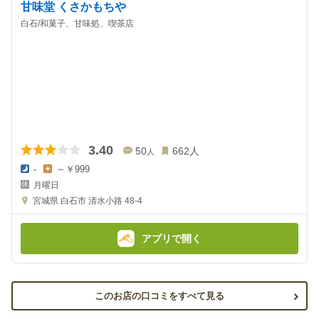
甘味堂 くさかもちや
白石/和菓子、甘味処、喫茶店
3.40
50
662
人
人
-
～￥999
夜
昼
月曜日
の
の
金
金
宮城県
白石市 清水小路 48-4
額
額
:
:
アプリで開く
このお店の口コミをすべて見る