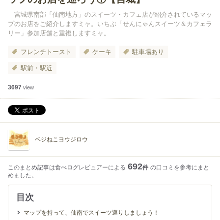
宮城県南部「仙南地方」のスイーツ・カフェ店が紹介されているマッ
プのお店をご紹介しますミャ。いちぶ「せんにゃんスイーツ＆カフェラ
リー」参加店舗と重複しますミャ。
フレンチトースト
ケーキ
駐車場あり
駅前・駅近
3697
view
ベジねこヨウジロウ
692
このまとめ記事は食べログレビュアーによる
件
の口コミを参考にまと
めました。
目次
マップを持って、仙南でスイーツ巡りしましょう！