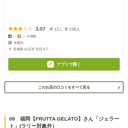
3.07
12
238
人
人
-
～￥999
夜
昼
木曜日
の
の
金
金
宮城県
白石市 沢目 8-7
額
額
:
:
アプリで開く
このお店の口コミをすべて見る
09 福岡【FRUTTA GELATO】さん「ジェラー
ト」(ラリー対象外）