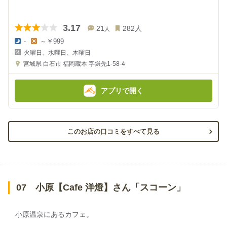
3.17
21
282
人
人
-
～￥999
夜
昼
火曜日、水曜日、木曜日
の
の
金
金
宮城県
白石市 福岡蔵本 字鎌先1-58-4
額
額
:
:
アプリで開く
このお店の口コミをすべて見る
07 小原【Cafe 洋燈】さん「スコーン」
小原温泉にあるカフェ。