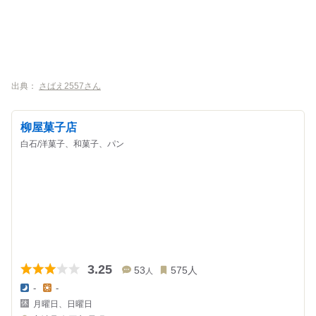
出典：
さばえ2557さん
柳屋菓子店
白石/洋菓子、和菓子、パン
3.25
53
575
人
人
-
-
夜
昼
月曜日、日曜日
の
の