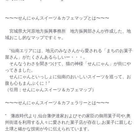
ツ」(ラリー対象外）
18 毛萱【あぐりっと】さん「ずんだシェイク」(ラリー対象
〜〜〜せんにゃんスイーツ＆カフェマップとは〜〜〜
外）
60 角田【Cafe&Kitchen TERRIER（カフェ&キッチン テリ
宮城県大河原地方振興事務所 地方振興部さんが作成した、地
ア）】さん「肉球米米クッキー」
域おこし的なマップですミャ。
蔵王町（6店）
”仙南エリアには、地元のみなさんから愛される「まちのお菓子
19 円田【会田菓子店】さん「レモン大福」
屋さん」がたくさんあるらしいー・・・。
そんなうわさを聞きつけて、猫の神様「せんにゃん」が街にや
20 宮【玉浦屋】さん「どらやき」
ってきました。
21 円田【アトリエデリス】さん「蔵王産いちごのマリトッツ
せんにゃんといっしょに仙南のおいしいスイーツを巡って、お
ォ」
腹も心もまんぷくに！”
（引用；せんにゃんスイーツ＆カフェマップ）
22 遠刈田温泉【coffee roastery &cafe fua】さん「アップレッ
ソ」
〜〜〜せんにゃんスイーツ＆カフェラリーとは〜〜〜
23 小村崎【ヨーグルト工房 Atreyu】さん「ヨーグルトボウル・
いちご」
” 藩政時代より,仙台藩伊達家およびその家臣の御用菓子司や,奥
州街道を利用する人々に愛された菓子店が存在し,お菓子に親しむ
24 宮【farmer's cafe corrot. 】さん「たまごたっぷりプリン」
土壌と確かな技術が今に伝えられています。
(ラリー対象外）