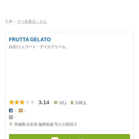
出典：
デリ友復活！さん
FRUTTA GELATO
白石/ジェラート・アイスクリーム
3.14
10
108
人
人
-
-
夜
昼
-
の
の
金
金
宮城県
白石市 福岡長袋 字八斗蒔20-1
額
額
:
: