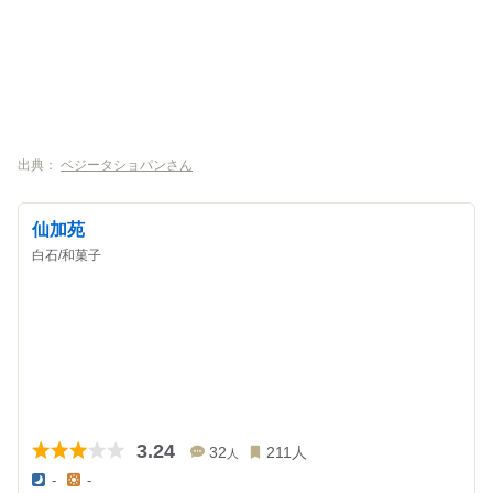
出典：
ベジータショパンさん
仙加苑
白石/和菓子
3.24
32
211
人
人
-
-