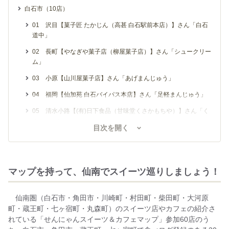
白石市（10店）
01 沢目【菓子匠 たかじん（高甚 白石駅前本店）】さん「白石
道中」
02 長町【やなぎや菓子店（柳屋菓子店）】さん「シュークリー
ム」
03 小原【山川屋菓子店】さん「あげまんじゅう」
04 福岡【仙加苑 白石バイパス本店】さん「足軽まんじゅう」
05 清水小路【(有)日下食品（甘味堂くさかもちや）】さん「く
るみゆべし」
目次を開く
06 福岡【粋sui】さん「クリームチーズケーキ・季節のパウン
ドケーキ」
07 小原【Cafe 洋燈】さん「スコーン」
マップを持って、仙南でスイーツ巡りしましょう！
08 沢目【ドルフィン】さん「パフェ（フルーツ・ストロベリ
ー・チョコ）」(ラリー対象外）
仙南圏（白石市・角田市・川崎町・村田町・柴田町・大河原
09 福岡【FRUTTA GELATO】さん「ジェラート」(ラリー対象
町・蔵王町・七ヶ宿町・丸森町）のスイーツ店やカフェの紹介さ
外）
れている「せんにゃんスイーツ＆カフェマップ」参加60店のう