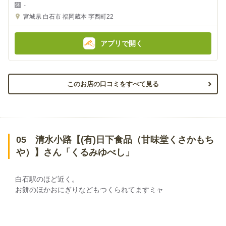
夜
昼
-
の
の
金
金
宮城県
白石市 福岡蔵本 字西町22
額
額
:
:
アプリで開く
このお店の口コミをすべて見る
05 清水小路【(有)日下食品（甘味堂くさかもち
や）】さん「くるみゆべし」
白石駅のほど近く。
お餅のほかおにぎりなどもつくられてますミャ