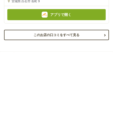
金
金
宮城県
白石市 長町 9
額
額
:
:
アプリで開く
このお店の口コミをすべて見る