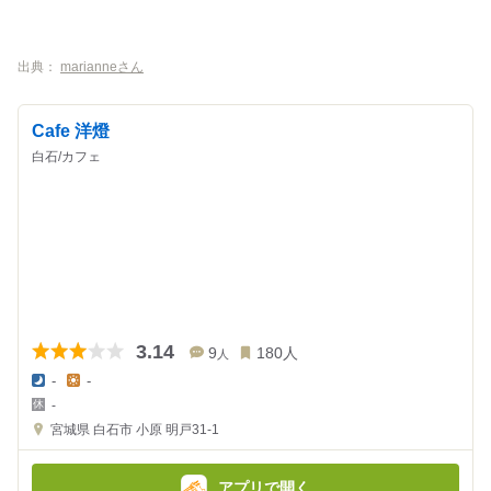
出典：
marianneさん
Cafe 洋燈
白石/カフェ
3.14
9
180
人
人
-
-
夜
昼
-
の
の
金
金
宮城県
白石市 小原 明戸31-1
額
額
:
:
アプリで開く