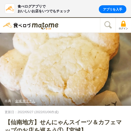
食べログアプリで
アプリを入手
おいしいお店をいつでもチェック
ログイン
出典：
金城 幸子さん
更新日：2022/05/27 (2022/01/06作成)
【仙南地方】せんにゃんスイーツ＆カフェマ
ップのお店を巡ろう①【宮城】