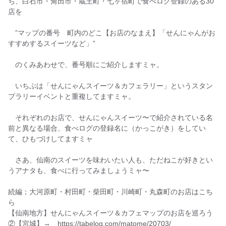
ち、白石市・角田市・蔵王町・七ヶ宿町で食べログ登録のある30
57 沢目【ご飯屋CAFE ネコチャンチ】さん「自家製フレンチト
店を
ースト・パフェ各種」
角田市（10店）
”マップの番号 町内のどこ【お店のなまえ】「せんにゃんがお
すすめするスイーツなど」”
10 角田【ささもり菓子舗 天神町本店（ささもり 天神町本
店）】さん「生クリーム大福 雪ふたえ」
のくみあわせで、番号順にご紹介しますミャ。
11 角田【お菓子の店 まえばし（前橋菓子店）】さん「びっく
りロール」
いちぶは「せんにゃんスイーツ＆カフェラリー」というスタン
プラリーイベントと重複してますミャ。
12 角田【パンとケーキの店 brooch（ブローチ）】さん「シナ
モンデニッシュ・メープルデニッシュ」
それぞれのお店で、せんにゃんスイーツ〜で紹介されている名
13 角田【にじいろカフェ】さん「シフォンケーキ」
前と異なる場合、食べログの登録名に（かっこがき）をしてい
て、ひもづけしてますミャ
14 枝野【森の芽ぶきたまご舎 道の駅かくだ店】さん「たまご
がふわり」
さあ、仙南のスイーツを味わいたい人も、ただねこが好きとい
15 角田【菓子処小田嶋】さん「ビスケット饅頭」(ラリー対象
うアナタも、食べに行ってみましょうミャ〜
外）
続編；大河原町・村田町・柴田町・川崎町・丸森町のお店はこち
16 角田【パティスリー心のおと】さん「かくだるま」(ラリー
ら
対象外）
【仙南地方】せんにゃんスイーツ＆カフェマップのお店を巡ろう
17 角田【スイーツショップ アリス】さん「もちもちドーナ
②【宮城】→ https://tabelog.com/matome/20703/