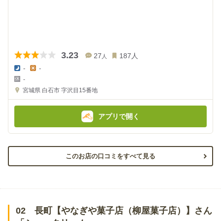
3.23
27
187
人
人
-
-
夜
昼
-
の
の
金
金
宮城県
白石市 字沢目15番地
額
額
:
:
アプリで開く
このお店の口コミをすべて見る
02 長町【やなぎや菓子店（柳屋菓子店）】さん