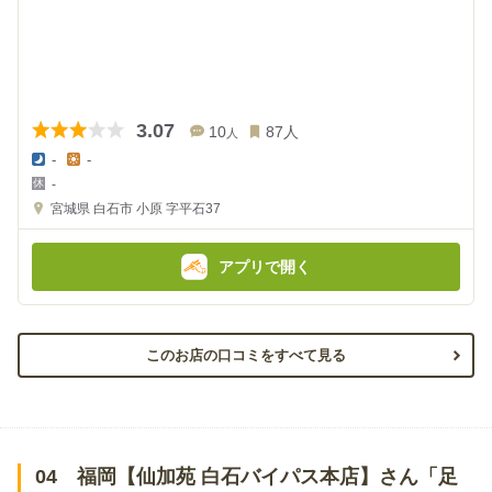
3.07
10
87
人
人
-
-
夜
昼
-
の
の
金
金
宮城県
白石市 小原 字平石37
額
額
:
:
アプリで開く
このお店の口コミをすべて見る
04 福岡【仙加苑 白石バイパス本店】さん「足