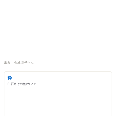
出典：
金城 幸子さん
粋
白石市その他/カフェ