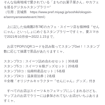
七ヶ宿町（4店）
そんな仙南地域で愛されている「まちのお菓子屋さん」やカフェ
を巡るデジタルスタンプラリー”
25 侭ノ台【すみやのくらし】さん「すみやの炭チョコケーキ」
（引用；宮城県 https://www.pref.miyagi.jp/soshiki/oksgsin-
26 諏訪原【Book&Cafe こ・らっしぇ（ブック&カフェ こ・ら
e/sennyansewwtevent.html）
っしぇ）】さん「自家製濃厚チョコレートケーキ」
上に記した仙南圏2市7町のカフェ・スイーツ店を猫神様『せん
27 上ノ平【kitchenななほし】さん「ミックスベリーワッフ
にゃん』といっしょにめぐるスタンプラリーですミャ。要スマホ
ル」 ※スタンプは期間限定
で2021年10月頃〜2022.1.23まで。
28 田中道下【くらけんCafé（くらけんカフェ）】さん「雷堂コ
ーヒーと炭チョコケーキのセット」
お店でPOPのQRコードを読み取ってスタンプGet！！スタンプ
数に応じて抽選で景品があたりますミャ。
スタンプ3コ：スイーツ詰め合わせセット｜30名様
スタンプ5コ：スイーツ＆猫グッズセット｜20名様
スタンプ10コ：仙南特産品セット｜5名様
スタンプ24コ：温泉宿泊券｜2名様
※全種「オリジナルキャラクター『せんにゃん』グッズ」付き
すべてのお店はスイーツ＆カフェマップにふくまれるけども、
マップ上のお店でラリーには参加されてないお店がいちぶありま
すミャ。