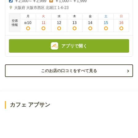
￥2,000～￥2,999
￥1,000～￥1,999
夜
昼
大阪府
大阪市西区 北堀江 1-6-23
の
の
金
金
月
火
水
木
金
土
日
額
額
空席
:
:
10
11
12
13
14
15
16
8
/
情報
アプリで開く
このお店の口コミをすべて見る
カフェ アブサン