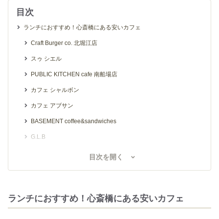
目次
ランチにおすすめ！心斎橋にある安いカフェ
Craft Burger co. 北堀江店
スゥ シエル
PUBLIC KITCHEN cafe 南船場店
カフェ シャルボン
カフェ アブサン
BASEMENT coffee&sandwiches
G.L.B
ザ ブリック
目次を開く
アナムネ
和風カフェ はらいそ
ランチにおすすめ！心斎橋にある安いカフェ
スイーツがおすすめ！心斎橋にある安いカフェ
ダンケ 心斎橋