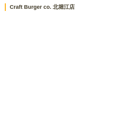
Craft Burger co. 北堀江店
元祖アイスドッグ
リロ珈琲喫茶
パウンドハウス 心斎橋店
アジアンティー 一茶
香豆
フロレスタ 堀江店
和かろん専門店 和果
高級芋菓子しみず 大阪新町店
タピオカドリンク 蘇茶 心斎橋店