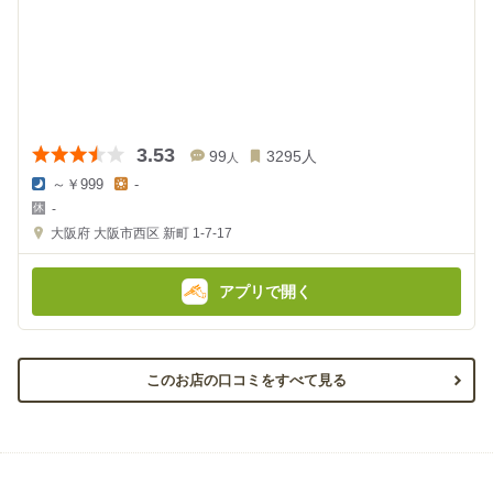
3.53
99
3295
人
人
～￥999
-
夜
昼
-
の
の
金
金
大阪府
大阪市西区 新町 1-7-17
額
額
:
:
アプリで開く
このお店の口コミをすべて見る