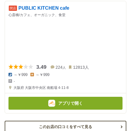
PUBLIC KITCHEN cafe
心斎橋/カフェ、オーガニック、食堂
3.49
224
12813
人
人
～￥999
～￥999
夜
昼
-
の
の
金
金
大阪府
大阪市中央区 南船場 4-11-8
額
額
:
:
アプリで開く
このお店の口コミをすべて見る