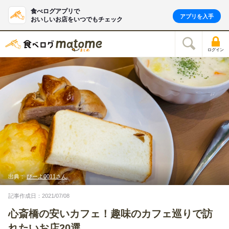
食べログアプリで
アプリを入手
おいしいお店をいつでもチェック
ログイン
出典：
ぴーよ0011さん
記事作成日：2021/07/08
心斎橋の安いカフェ！趣味のカフェ巡りで訪
れたいお店20選