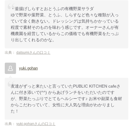
・釜揚げしらすとおとうふの有機野菜サラダ
ゆで野菜や葉野菜、とうふ、しらすなど色々な種類が入っ
ていて全く飽きない。ドレッシングは気持ちかかっている
程度で素材そのものを味わう感じです。オーナーさんが有
機農園を経営しているからこの価格でも有機野菜をたっぷ
り出してくれるのかな。
出典：
datsumiさんの口コミ
yuki.gohan
友達がずっと来たいと言っていたPUBLIC KITCHEN cafeさ
んに付き添いで(^^) からあげランチをいただいたのです
が、野菜たっぷりでとてもヘルシーです♪ お米や副菜も食材
からこだわっていて、女性に大人気な理由がわかりまし
た！
出典：
yuki.gohanさんの口コミ