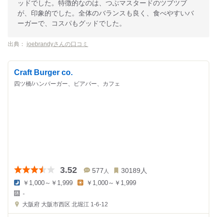
ッドでした。特徴的なのは、つぶマスタードのツブツブ
が、印象的でした。全体のバランスも良く、食べやすいバ
ーガーで、コスパもグッドでした。
出典：
joebrandyさんの口コミ
Craft Burger co.
四ツ橋/ハンバーガー、ビアバー、カフェ
3.52
577
30189
人
人
￥1,000～￥1,999
￥1,000～￥1,999
夜
昼
-
の
の
金
金
大阪府
大阪市西区 北堀江 1-6-12
額
額
:
: