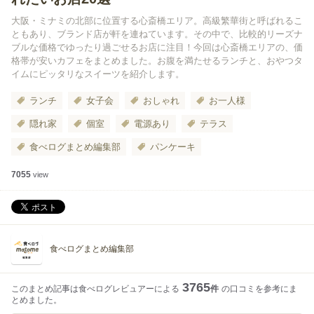
大阪・ミナミの北部に位置する心斎橋エリア。高級繁華街と呼ばれるこ
ともあり、ブランド店が軒を連ねています。その中で、比較的リーズナ
ブルな価格でゆったり過ごせるお店に注目！今回は心斎橋エリアの、価
格帯が安いカフェをまとめました。お腹を満たせるランチと、おやつタ
イムにピッタリなスイーツを紹介します。
ランチ
女子会
おしゃれ
お一人様
隠れ家
個室
電源あり
テラス
食べログまとめ編集部
パンケーキ
7055
view
食べログまとめ編集部
3765
このまとめ記事は食べログレビュアーによる
件
の口コミを参考にま
とめました。